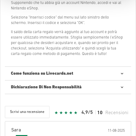
Supponendo che tu abbia già un account Nintendo, accedi e vai al
Nintendo eShop.
Seleziona "Inserisci codice" dal menu sul lato sinistro dello
schermo. Inserisci il codice e seleziona "OK".
Il saldo della carta regalo verrà aggiunto al tuo account e potrà
essere utilizzato immediatamente. Sfoglia semplicemente l'eShop
per qualcosa che desideri acquistare e, quando sei pronto per il
checkout, seleziona "Acquista utilizzando" e quindi scegli la tua
carta regalo come metodo di pagamento. Questo è tutto!
Come funziona su Livecards.net
Dichiarazione Di Non Responsabilità
Nuovo su Livecards.net? Acquistare codici digitali è semplice e
veloce:
Pre-Order
prodotti saranno forniti prima o alla data di
rilascio menzionata, mentre gli articoli in giacenza saranno
Scrivi una recensione
4,9/5
10
Recensioni
forniti istantaneamente dopo aver verificato i parametri di
sicurezza.
Acquisti considerati ad uso commerciale non saranno
accettati.
Sara
11-08-2025
Tu acquisterai solamente un prodotto digitale.