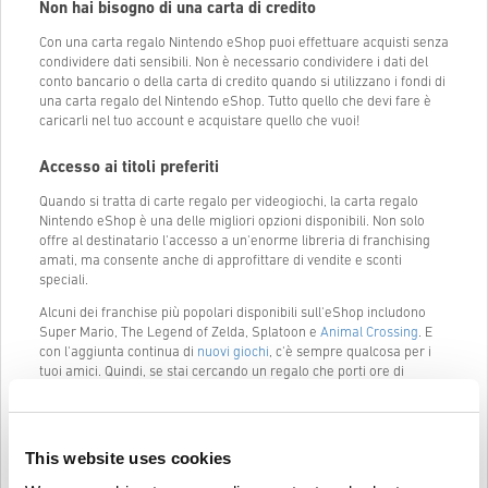
Non hai bisogno di una carta di credito
Con una carta regalo Nintendo eShop puoi effettuare acquisti senza
condividere dati sensibili. Non è necessario condividere i dati del
conto bancario o della carta di credito quando si utilizzano i fondi di
una carta regalo del Nintendo eShop. Tutto quello che devi fare è
caricarli nel tuo account e acquistare quello che vuoi!
Accesso ai titoli preferiti
Quando si tratta di carte regalo per videogiochi, la carta regalo
Nintendo eShop è una delle migliori opzioni disponibili. Non solo
offre al destinatario l'accesso a un'enorme libreria di franchising
amati, ma consente anche di approfittare di vendite e sconti
speciali.
Alcuni dei franchise più popolari disponibili sull'eShop includono
Super Mario, The Legend of Zelda, Splatoon e
Animal Crossing
. E
con l'aggiunta continua di
nuovi giochi
, c'è sempre qualcosa per i
tuoi amici. Quindi, se stai cercando un regalo che porti ore di
divertimento ed eccitazione, una carta regalo Nintendo eShop è la
scelta perfetta.
This website uses cookies
Acquista una carta regalo Nintendo eShop su
Livecards.net