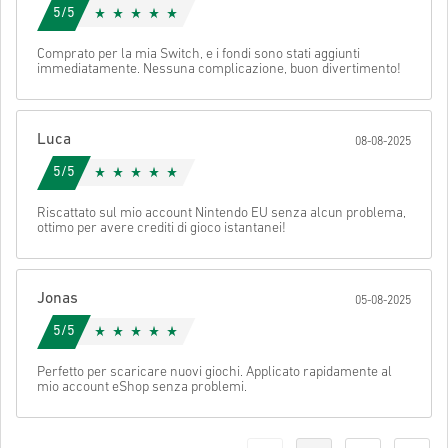
Stella Ricevuta:
5/5
Per ulteriori informazioni controllate per favore le nostre
FAQs
.
Se durante l'acquisto si verificasse un qualsiasi tipo di
Comprato per la mia Switch, e i fondi sono stati aggiunti
immediatamente. Nessuna complicazione, buon divertimento!
problema, notificatecelo utilizzando il nostro
Contact Us
form
.
Per alcuni prodotti è possibile ricevere più di un codice.
Luca
08-08-2025
Guarda la guida rapida sopra oppure segui i passaggi qui sotto 👇
5/5
• Scegli il tuo prodotto
Invia
Cancella
Riscattato sul mio account Nintendo EU senza alcun problema,
• Inserisci il tuo indirizzo email
ottimo per avere crediti di gioco istantanei!
• Seleziona il metodo di pagamento preferito
• Completa l’ordine
Una volta fatto, riceverai un’email con un link sicuro per accedere
Jonas
05-08-2025
al tuo codice.
5/5
Perfetto per scaricare nuovi giochi. Applicato rapidamente al
mio account eShop senza problemi.