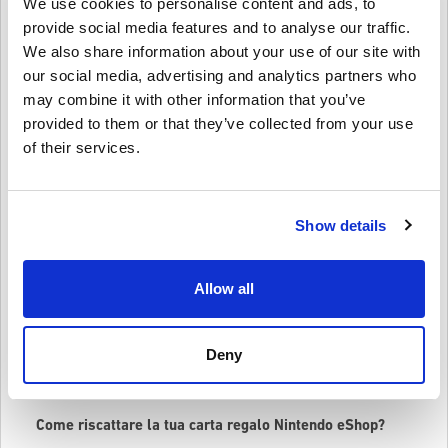
We use cookies to personalise content and ads, to
Scegliere il regalo perfetto può essere difficile, ma con una carta
provide social media features and to analyse our traffic.
regalo Nintendo eShop non puoi sbagliare! I tuoi amici potranno
We also share information about your use of our site with
scegliere tra un'ampia varietà di giochi, DLC e contenuti di gioco
our social media, advertising and analytics partners who
per i loro giochi preferiti per Nintendo Switch e Wii U.
may combine it with other information that you’ve
Con una carta regalo Nintendo eShop, i tuoi amici possono ottenere
provided to them or that they’ve collected from your use
gli ultimi giochi e add-on non appena vengono rilasciati. Potranno
anche approfittare delle
vendite e degli sconti
sui giochi digitali. Che
of their services.
amino
Mario Kart
, Zelda, Splatoon o qualsiasi altro franchise
Nintendo, troveranno sicuramente qualcosa che amano.
Ecco alcuni tagli di Nintendo eShop Card che puoi acquistare:
Show details
Carta Nintendo eShop 15 EUR
Carta Nintendo eShop 25 EUR
Allow all
Carta Nintendo eShop 75 EUR
Tieni presente che il Nintendo eShop mostra i prezzi nella valuta
corrispondente all'impostazione del tuo paese/regione. Quindi non
Deny
aspettare oltre, vai su Livecards.net e acquista oggi stesso una
carta regalo Nintendo eShop! I tuoi amici te ne saranno grati!
Come riscattare la tua carta regalo Nintendo eShop?