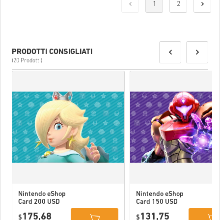
1
2
PRODOTTI CONSIGLIATI
(20 Prodotti)
Nintendo eShop
Nintendo eShop
Card 200 USD
Card 150 USD
US
US
175,68
131,75
$
$