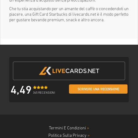
un'esperienza d'acquisto senza preoccupazioni.
Che tu stia acquistando per un amante del caffè o concedendoti un
piacere, una Gift Card Starbucks di livecards.net è il modo perfetto
per gustare bevande premium, snack e altro ancora.
4,49
SCRIVERE UNA RECENSIONE
345 RECENSIONI
Termini E Condizioni
»
Politica Sulla Privacy
»