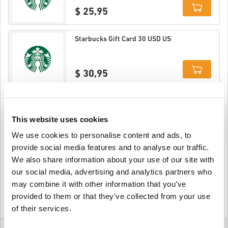
$ 25,95
Details
Starbucks Gift Card 30 USD US
$ 30,95
Details
Starbucks Gift Card 40 USD US
This website uses cookies
We use cookies to personalise content and ads, to
$ 42,95
provide social media features and to analyse our traffic.
We also share information about your use of our site with
Details
Starbucks Gift Card 50 USD US
our social media, advertising and analytics partners who
may combine it with other information that you’ve
provided to them or that they’ve collected from your use
$ 51,95
of their services.
Details