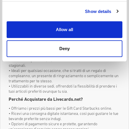
Goditi il Tuo Caffè Preferito con le Gift Card Starbucks
Show details
Concediti una pausa rilassante con una Gift Card Starbucks di
livecards.net. Che tu sia un bevitore quotidiano di caffè o un
visitatore occasionale, queste carte offrono accesso a una vasta
Allow all
gamma di bevande, snack e altre prelibatezze. Dal caffè
perfettamente preparato ai dolci deliziosi, puoi riscattare la tua gift
card presso le sedi Starbucks partecipanti in tutto il mondo.
Deny
Perché le Gift Card Starbucks?
• Riscattabili per caffè, tè, bevande fredde, snack e offerte
stagionali.
• Ideali per qualsiasi occasione, che si tratti di un regalo di
compleanno, un presente di ringraziamento o semplicemente un
trattamento per te stesso.
• Utilizzabili in diverse sedi, offrendoti la flessibilità di prendere i
tuoi articoli preferiti ovunque tu sia.
Perché Acquistare da Livecards.net?
• Offriamo i prezzi più bassi per le Gift Card Starbucks online.
• Ricevi una consegna digitale istantanea, così puoi gustare le tue
bevande preferite senza indugi.
• Opzioni di pagamento sicure e protette, garantendo