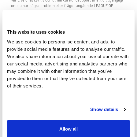
Vår Live Chat (24/7) och utmärkta kundsupport är alltid tillgängligt
om du har några problem eller frågor angående LEAGUE OF
LEGENDS GAME CARD 50 USD koden.
Vårt enkla att följa 3-stegs inköpssystem innehåller inga irriterande
formulär eller enkäter att fylla i och kräver bara en e-postadress
This website uses cookies
och en giltig betalningsmetod, vilket gör processen att köpa
LEAGUE OF LEGENDS GAME CARD 50 USD från livecards.net snabb
We use cookies to personalise content and ads, to
och enkel.
provide social media features and to analyse our traffic.
We also share information about your use of our site with
Så fungerar det på Livecards.net
our social media, advertising and analytics partners who
may combine it with other information that you’ve
Disclaimer
provided to them or that they’ve collected from your use
Ny på Livecards.net? Att köpa digitala koder är snabbt och enkelt:
of their services.
Pre-Order
produkter kommer att levereras före eller på
det angivna datumet, medan varorna i lager kommer att
Skriv en recension
4,5/5
10
Recensioner
levereras omedelbart i avvaktan på säkerhetskontroller.
Inköp som anses vara kommersiella kommer inte att
Show details
godkännas.
Du köper endast en digital kod.
Tyler
17-08-2025
För mer information, kolla in vår
FAQ
.
Allow all
Given stjärna:
3/5
Om du upplever problem med ett köp, var vänlig meddela
oss via vårt
kontaktformulär
.