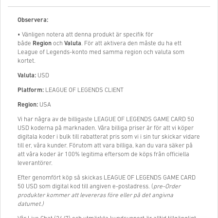
Observera:
• Vänligen notera att denna produkt är specifik för
både
Region
och
Valuta
. För att aktivera den måste du ha ett
League of Legends-konto med samma region och valuta som
kortet.
Valuta:
USD
Platform:
LEAGUE OF LEGENDS CLIENT
Region:
USA
Vi har några av de billigaste LEAGUE OF LEGENDS GAME CARD 50
USD koderna på marknaden. Våra billiga priser är för att vi köper
digitala koder i bulk till rabatterat pris som vi i sin tur skickar vidare
till er, våra kunder. Förutom att vara billiga, kan du vara säker på
att våra koder är 100% legitima eftersom de köps från officiella
leverantörer.
Efter genomfört köp så skickas LEAGUE OF LEGENDS GAME CARD
50 USD som digital kod till angiven e-postadress. (
pre-Order
produkter kommer att levereras före eller på det angivna
datumet.)