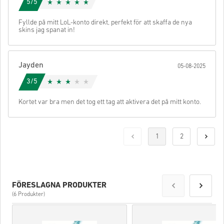
5/5
Fyllde på mitt LoL-konto direkt, perfekt för att skaffa de nya
skins jag spanat in!
Jayden
05-08-2025
3/5
Kortet var bra men det tog ett tag att aktivera det på mitt konto.
1
2
FÖRESLAGNA PRODUKTER
(6 Produkter)