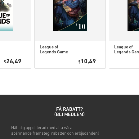
Dessa koder har inget u
Nedladdningsbart innehål
spelet för att kunna spel
Du kan få mer än en kod f
League of
League of
Legends Game
Legends Ga
Kolla den snabba guiden ovan 
Card 10 USD
Card 10 EUR
26,49
10,49
$
$
• Välj din produkt
• Ange din e-postadress
• Välj din betalningsmetod
• Slutför din beställning
När det är klart får du ett me
FÅ RABATT?
(BLI MEDLEM)
h
Håll dig uppdaterad
med alla våra
spännande
framsteg, rabatter och erbjudanden!