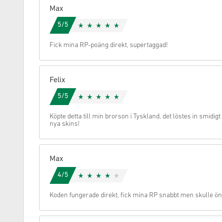
Max
Avbryt
5/5
Fick mina RP-poäng direkt, supertaggad!
Felix
5/5
Köpte detta till min brorson i Tyskland, det löstes in smidig
nya skins!
Max
4/5
Koden fungerade direkt, fick mina RP snabbt men skulle öns