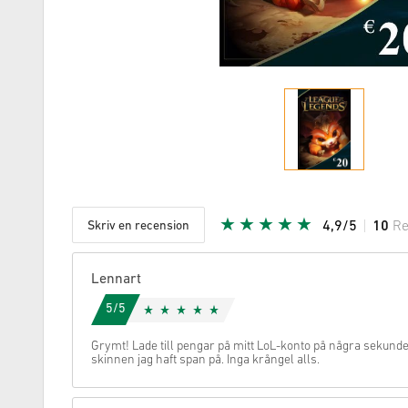
Skriv en recension
4,9/5
10
Re
Given stj
Lennart
5/5
Grymt! Lade till pengar på mitt LoL-konto på några sekunde
skinnen jag haft span på. Inga krångel alls.