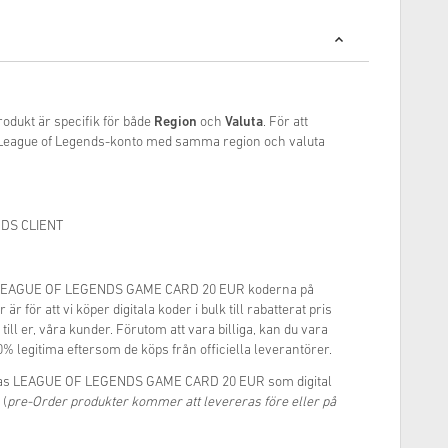
rodukt är specifik för både
Region
och
Valuta
. För att
t League of Legends-konto med samma region och valuta
DS CLIENT
ste LEAGUE OF LEGENDS GAME CARD 20 EUR koderna på
är för att vi köper digitala koder i bulk till rabatterat pris
 till er, våra kunder. Förutom att vara billiga, kan du vara
0% legitima eftersom de köps från officiella leverantörer.
ckas LEAGUE OF LEGENDS GAME CARD 20 EUR som digital
 (
pre-Order produkter kommer att levereras före eller på