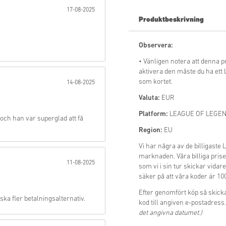
17-08-2025
Skicka
Produktbeskrivning
Observera:
• Vänligen notera att denna p
aktivera den måste du ha et
som kortet.
14-08-2025
Valuta:
EUR
Platform:
LEAGUE OF LEGEN
t och han var superglad att få
Region:
EU
Vi har några av de billiga
marknaden. Våra billiga priser 
11-08-2025
som vi i sin tur skickar vidare
säker på att våra koder är 10
Efter genomfört köp så ski
ka fler betalningsalternativ.
kod till angiven e-postadress.
det angivna datumet.)