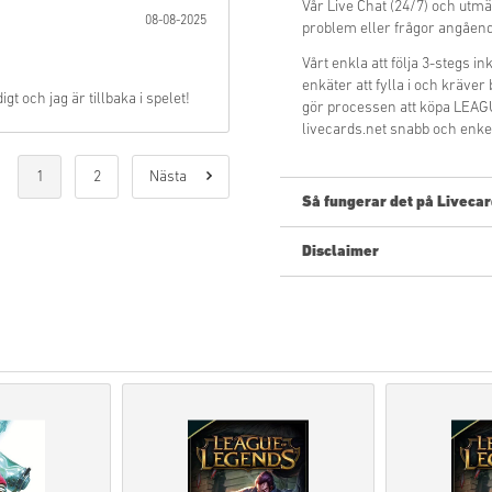
Vår Live Chat (24/7) och utmä
08-08-2025
problem eller frågor angå
Vårt enkla att följa 3-stegs 
enkäter att fylla i och kräver
gt och jag är tillbaka i spelet!
gör processen att köpa LE
livecards.net snabb och enke
1
2
Nästa
Så fungerar det på Livecar
Disclaimer
Ny på Livecards.net? Att köpa
Pre-Order
produkter komm
medan varorna i lager ko
säkerhetskontroller.
Inköp som anses vara ko
Du köper endast en digita
För mer information, koll
Om du upplever problem m
kontaktformulär
.
Dessa nedladdningsbara k
original.