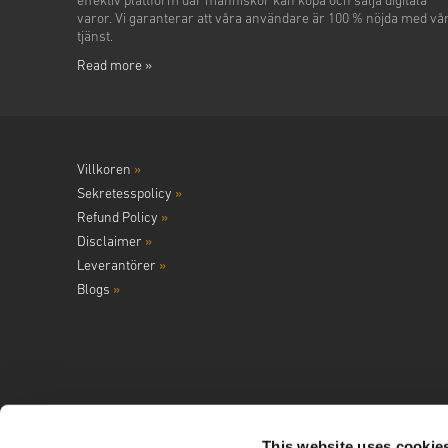
effektiv plattform där människor kan köpa och sälja digitala
varor. Vi garanterar att våra användare är 100 % nöjda med vå
tjänst.
Read more »
Villkoren
»
Sekretesspolicy
»
Refund Policy
»
Disclaimer
»
Leverantörer
»
Blogs
»
This website uses cookie