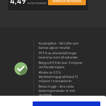
4,49
SKRIVA EN RECENSION
345 RECENSIONER
Kundnöjdhet – Vårt löfte som
backas upp av resultat.
99,9 % av alla beställningar
levereras inom 60 sekunder.
Betyg 4,8/5 från över 3 miljoner
verifierade köpare.
Mindre än 0,3 %
återbetalningsgrad bland 10
miljoner+ transaktioner.
Betala tryggt – dina valda
betalningsmetoder är helt
skyddade.