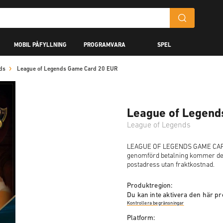
MOBIL PÅFYLLNING
PROGRAMVARA
SPEL
ds
League of Legends Game Card 20 EUR
League of Legend
League of Legends
LEAGUE OF LEGENDS GAME CARD 2
genomförd betalning kommer denn
postadress utan fraktkostnad.
Produktregion:
Du kan inte aktivera den här pr
Kontrollera begränsningar
Platform: