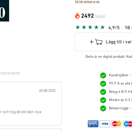
Så här aktiverar du
2492
Sålda!
4,9/5
10
Lägg till i v
Detta är en digital produkt. K
censioner
Kundnöjdhet – V
99,9 % av alla
ärna:
20-08-2025
Betyg 4,8/5 frå
Mindre än 0,3 
Betala tryggt –
r och tog direkt den nya