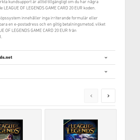
rkta kundsupport är alltid tillgängligt om du har några
ende LEAGUE OF LEGENDS GAME CARD 20 EUR koden.
inköpssystem innehåller inga irriterande formulär eller
 bara en e-postadress och en giltig betalningsmetod, vilket
AGUE OF LEGENDS GAME CARD 20 EUR från
l.
ds.net
 digitala koder är snabbt och enkelt:
er att levereras före eller på det angivna datumet,
mmer att levereras omedelbart i avvaktan på
mmersiella kommer inte att godkännas.
l kod.
a in vår
FAQ
.
ed ett köp, var vänlig meddela oss via vårt
oder produceras av spelets utvecklare och är därför