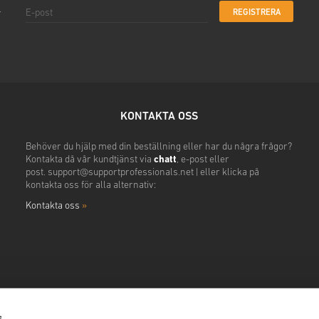
REGISTRERA
r
KONTAKTA OSS
Behöver du hjälp med din beställning eller har du några frågor?
Kontakta då vår kundtjänst via
chatt
, e-post eller
post.
support@supportprofessionals.net
|
eller klicka på
kontakta oss för alla alternativ:
Kontakta oss
»
s