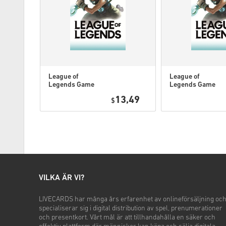
League of
League of
Legends Game
Legends Game
Card 80 DKK
Card 160 DKK
13,49
$
VILKA ÄR VI?
LIVECARDS har många års erfarenhet av onlineförsäljning oc
specialiserar sig i digital distribution av spel, prenumerationer
och presentkort. Vårt mål är att tillhandahålla en säker och