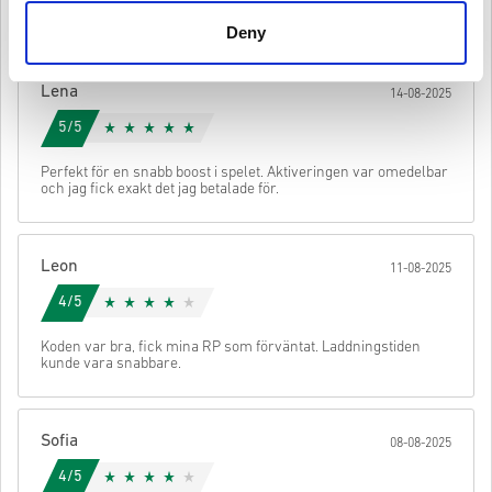
postmeddelandet.
utvecklare och är därför original.
Deny
Dessa koder har inget utgångsdatum.
Nedladdningsbart innehåll eller DLC-produkter - Du måste
ha det ursprungliga spelet för att kunna spela denna
Lena
expansion.
14-08-2025
Kolla den snabba guiden ovan eller följ stegen nedan 👇
Du kan få mer än en kod för vissa produkter.
5/5
• Välj din produkt
• Ange din e-postadress
Skicka
Avbryt
Perfekt för en snabb boost i spelet. Aktiveringen var omedelbar
• Välj din betalningsmetod
och jag fick exakt det jag betalade för.
• Slutför din beställning
När det är klart får du ett mejl med en säker länk för att komma åt
din kod.
Leon
11-08-2025
4/5
Koden var bra, fick mina RP som förväntat. Laddningstiden
kunde vara snabbare.
Sofia
08-08-2025
4/5