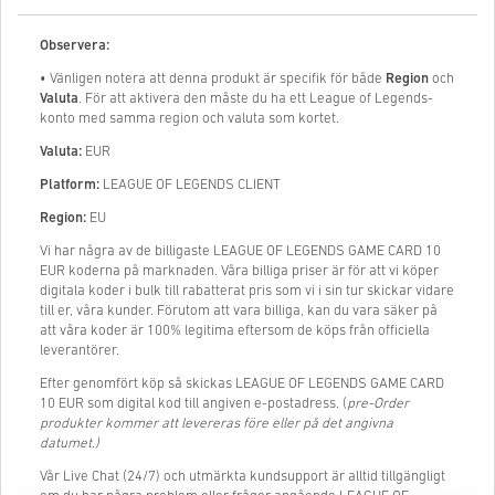
Observera:
• Vänligen notera att denna produkt är specifik för både
Region
och
Valuta
. För att aktivera den måste du ha ett League of Legends-
konto med samma region och valuta som kortet.
Valuta:
EUR
Platform:
LEAGUE OF LEGENDS CLIENT
Region:
EU
Vi har några av de billigaste LEAGUE OF LEGENDS GAME CARD 10
EUR koderna på marknaden. Våra billiga priser är för att vi köper
digitala koder i bulk till rabatterat pris som vi i sin tur skickar vidare
till er, våra kunder. Förutom att vara billiga, kan du vara säker på
att våra koder är 100% legitima eftersom de köps från officiella
leverantörer.
Efter genomfört köp så skickas LEAGUE OF LEGENDS GAME CARD
10 EUR som digital kod till angiven e-postadress. (
pre-Order
produkter kommer att levereras före eller på det angivna
datumet.)
Vår Live Chat (24/7) och utmärkta kundsupport är alltid tillgängligt