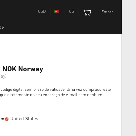
USD
US
Entrar
OS
00 NOK Norway
ay)
código digital sem prazo de validade. Uma vez comprado, este
egue diretamente no seu endereço de e-mail sem nenhum
United States
 em