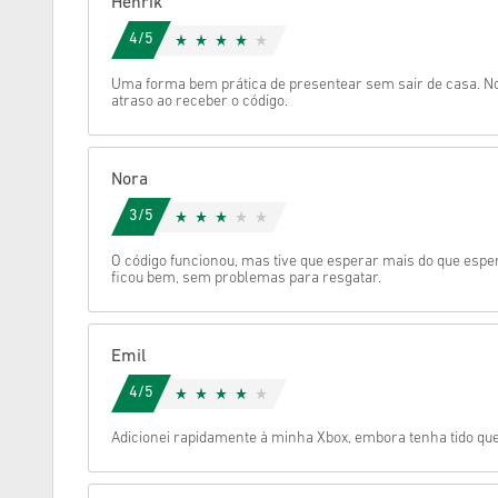
Henrik
4/5
Cancelar
Uma forma bem prática de presentear sem sair de casa. No
atraso ao receber o código.
Nora
3/5
O código funcionou, mas tive que esperar mais do que espe
ficou bem, sem problemas para resgatar.
Emil
4/5
Adicionei rapidamente à minha Xbox, embora tenha tido qu