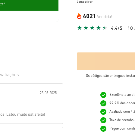
Como ativar
4021
Vendida!
4,4/5
10
valiações
Os códigos são entregues insta
ada:
23-08-2025
Excelência ao c
99,9% das enco
Avaliado com 4,
. Estou muito satisfeito!
Taxa de reembol
Pague com confi