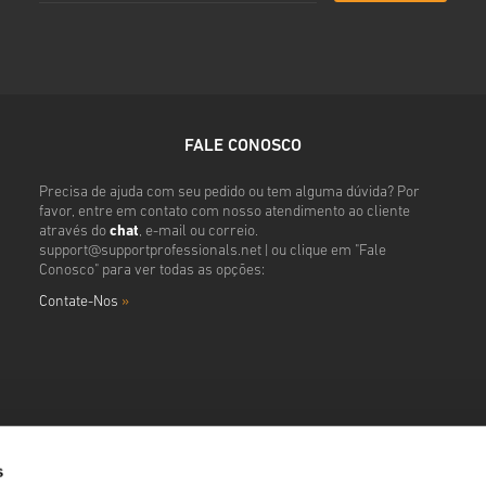
FALE CONOSCO
Precisa de ajuda com seu pedido ou tem alguma dúvida? Por
favor, entre em contato com nosso atendimento ao cliente
através do
chat
, e-mail ou correio.
support@supportprofessionals.net
| ou clique em "Fale
Conosco" para ver todas as opções:
Contate-Nos
»
s