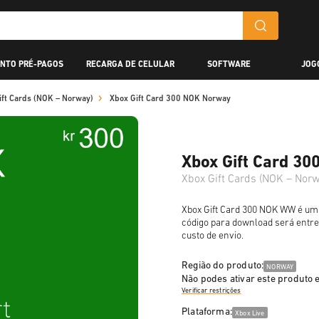
NTO PRÉ-PAGOS
RECARGA DE CELULAR
SOFTWARE
JOG
ift Cards (NOK – Norway)
Xbox Gift Card 300 NOK Norway
Xbox Gift Card 3
Xbox Gift Cards (NOK – Norw
Xbox Gift Card 300 NOK WW é um 
código para download será entr
custo de envio.
Região do produto:
NORWAY
Não podes ativar este produto
Verificar restrições
Plataforma:
Xbox Live