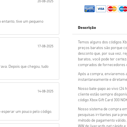
20-08-2025
Mandar
 entanto, tive um pequeno
Descrição
Temos alguns dos códigos Xb
17-08-2025
preços baratos são porque c
desconto que, por sua vez, r
baratos, você pode ter certez
comprados de fornecedores of
rava. Depois que chegou, tudo
Após a compra, enviaremos a 
instantaneamente e diretamen
Nosso bate-papo ao vivo (24 h
14-08-2025
cliente estão sempre disponí
código Xbox Gift Card 300 NO
Nosso sistema de compra em t
e esperar um pouco pelo código.
pesquisas irritantes para p
método de pagamento válido,
WW de livecards.net rápido e f