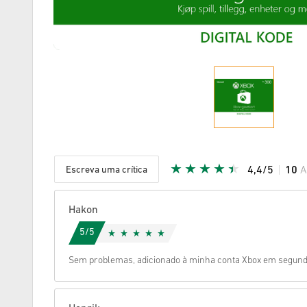
Escreva uma crítica
4,4/5
10
A
Estrela d
Hakon
5/5
Sem problemas, adicionado à minha conta Xbox em segundos