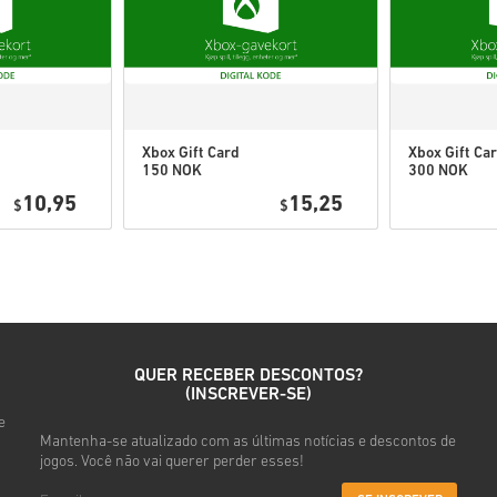
esta expansão.
Você pode receber mais d
Xbox Gift Card
Xbox Gift Ca
Vê o guia rápido acima ou seg
150 NOK
300 NOK
Norway
Norway
• Escolhe o teu produto
10,95
15,25
$
$
• Introduz o teu e-mail
• Seleciona o método de pag
• Conclui a tua encomenda
Depois disso, vais receber u
QUER RECEBER DESCONTOS?
(INSCREVER-SE)
e
Mantenha-se atualizado com as últimas notícias e descontos de
jogos. Você não vai querer perder esses!