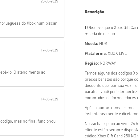
20-08-2025
Mandar
Descrição
 norueguesa do Xbox num piscar
❗ Observe que o Xbox Gift C
moeda do cartão.
Moeda:
NOK
17-08-2025
Plataforma:
XBOX LIVE
Região:
NORWAY
cebê-lo. O atendimento ao
Temos alguns dos códigos Xb
preços baratos são porque c
desconto que, por sua vez, r
baratos, você pode ter certez
comprados de fornecedores of
14-08-2025
Após a compra, enviaremos a 
instantaneamente e diretamen
ódigo, mas no final funcionou
Nosso bate-papo ao vivo (24 h
cliente estão sempre disponí
código Xbox Gift Card 250 NO