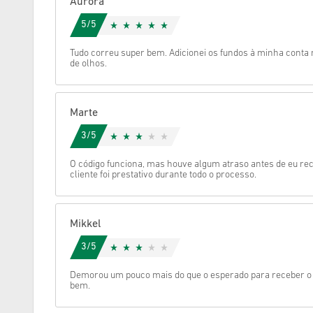
Aurora
5/5
Cancelar
Tudo correu super bem. Adicionei os fundos à minha conta
de olhos.
Marte
3/5
O código funciona, mas houve algum atraso antes de eu re
cliente foi prestativo durante todo o processo.
Mikkel
3/5
Demorou um pouco mais do que o esperado para receber o c
bem.