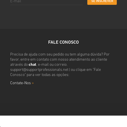
SE INSCREVER
FALE CONOSCO
Precisa de ajuda com seu pedido ou tem alguma dúvida? Por
favor, entre em contato com nosso atendimento ao cliente
através do
chat
, e-mail ou correio.
support@supportprofessionals.net
| ou clique em "Fale
Conosco" para ver todas as opções:
Contate-Nos
»