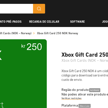
NTO PRÉ-PAGOS
RECARGA DE CELULAR
SOFTWARE
JOG
ift Cards (NOK – Norway)
Xbox Gift Card 250 NOK Norway
Xbox Gift Card 2
Xbox Gift Cards (NOK – Norw
Xbox Gift Card 250 NOK é um cód
código para download será entr
custo de envio.
Região do produto:
NORWAY
Não podes ativar este produto
Verificar restrições
Plataforma:
Xbox Live