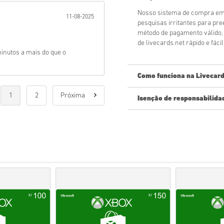
Nosso sistema de compra em t
11-08-2025
pesquisas irritantes para p
método de pagamento válido,
de livecards.net rápido e fácil
nutos a mais do que o
Como funciona na Livecard
1
2
Próxima
Isenção de responsabilida
Novo na Livecards.net? Compra
Os produtos
Pré-encome
mencionada, enquanto os
dependendo das verifica
Compras consideradas par
Você está comprando apen
Para obter mais informaç
Se você tiver algum pro
formulário de contato
.
Esses códigos para downl
portanto, são originais.
Esses códigos não têm pr
Conteúdo para download ou