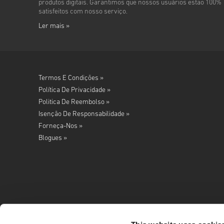
produtos digitais. Garantimos que nossos usuários estão 100%
satisfeitos com nosso serviço.
Ler mais »
Termos E Condições »
Política De Privacidade »
Politica De Reembolso »
Isenção De Responsabilidade »
Forneça-Nos »
Blogues »