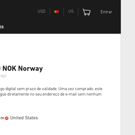
USD
US
Entrar
OS
50 NOK Norway
ay)
igo digital sem prazo de validade. Uma vez comprado, este
egue diretamente no seu endereço de e-mail sem nenhum
United States
 em