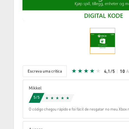
Escreva uma crítica
4,1/5
10
A
Estrela d
Mikkel
5/5
O código chegou rápido e foi fácil de resgatar no meu Xbox