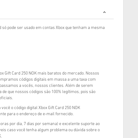
ard só pode ser usado em contas Xbox que tenham a mesma
ox Gift Card 250 NOK mais baratos do mercado. Nossos
ompramos códigos digitais em massa a uma taxa com
epassamos a vocês, nossos clientes. Além de serem
a de que nossos códigos são 100% legítimos, pois são
iciais.
você o código digital Xbox Gift Card 250 NOK
te para o endereço de e-mail fornecido.
oras por dia, 7 dias por semana) e excelente suporte ao
veis caso você tenha algum problema ou dúvida sobre o
K.