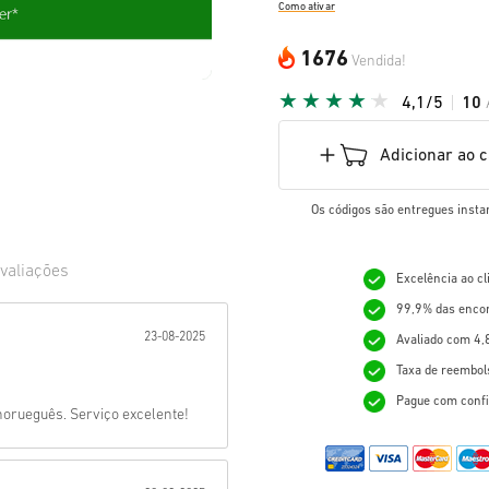
Como ativar
1676
Vendida!
4,1/5
10
Adicionar ao 
Os códigos são entregues insta
valiações
Excelência ao c
99,9% das enco
ada:
23-08-2025
Avaliado com 4,
Taxa de reembol
Pague com confi
 norueguês. Serviço excelente!