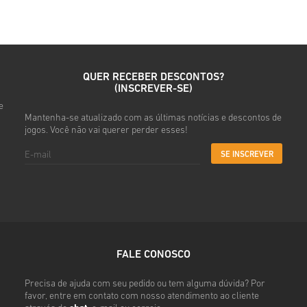
• Seleciona o método de pag
• Conclui a tua encomenda
Depois disso, vais receber u
QUER RECEBER DESCONTOS?
(INSCREVER-SE)
e
Mantenha-se atualizado com as últimas notícias e descontos de
jogos. Você não vai querer perder esses!
SE INSCREVER
FALE CONOSCO
Precisa de ajuda com seu pedido ou tem alguma dúvida? Por
favor, entre em contato com nosso atendimento ao cliente