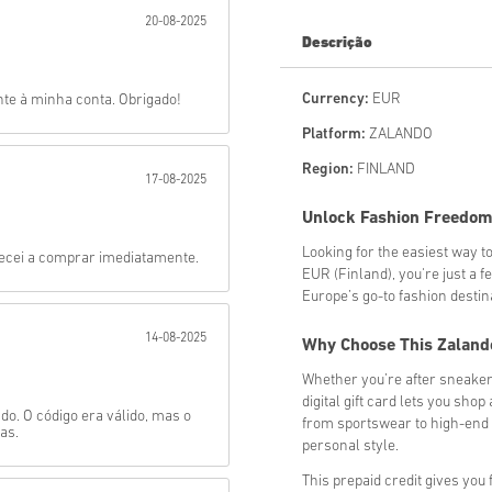
20-08-2025
Mandar
Descrição
Currency:
EUR
te à minha conta. Obrigado!
Platform:
ZALANDO
Region:
FINLAND
17-08-2025
Unlock Fashion Freedom 
Looking for the easiest way to
mecei a comprar imediatamente.
EUR (Finland), you're just a 
Europe’s go-to fashion destin
14-08-2025
Why Choose This Zalando
Whether you’re after sneakers
digital gift card lets you sh
do. O código era válido, mas o
from sportswear to high-end d
as.
personal style.
This prepaid credit gives you