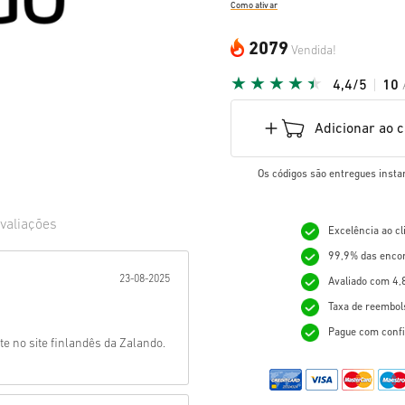
Como ativar
2079
Vendida!
4,4/5
10
Adicionar ao 
Os códigos são entregues insta
valiações
Excelência ao c
99,9% das enco
ada:
23-08-2025
Avaliado com 4,
Taxa de reembol
Pague com confi
e no site finlandês da Zalando.