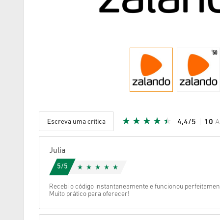
Escreva uma crítica
4,4/5
10
A
Estrela d
Julia
5/5
Recebi o código instantaneamente e funcionou perfeitament
Muito prático para oferecer!