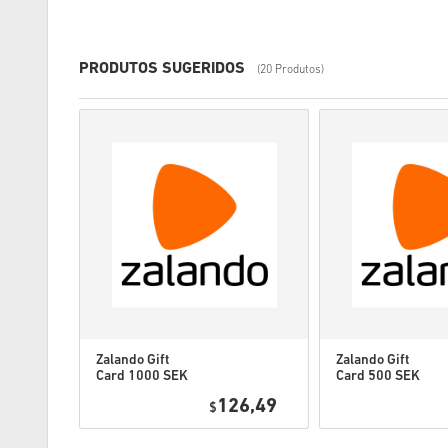
PRODUTOS SUGERIDOS
(20 Produtos)
Zalando Gift
Zalando Gift
Card 1000 SEK
Card 500 SEK
Sweden
Sweden
7,49
126,49
$