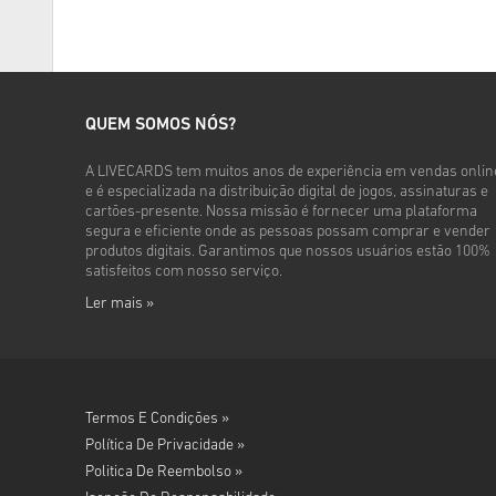
QUEM SOMOS NÓS?
A LIVECARDS tem muitos anos de experiência em vendas onlin
e é especializada na distribuição digital de jogos, assinaturas e
cartões-presente. Nossa missão é fornecer uma plataforma
segura e eficiente onde as pessoas possam comprar e vender
produtos digitais. Garantimos que nossos usuários estão 100%
satisfeitos com nosso serviço.
Ler mais »
Termos E Condições »
Política De Privacidade »
Politica De Reembolso »