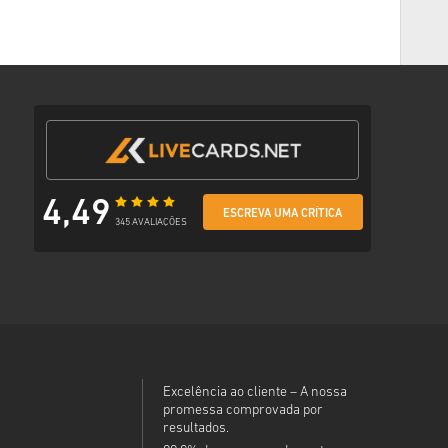
amento preferido
m e-mail com um link seguro para aceder ao teu código.
4,49
ESCREVA UMA CRÍTICA
345 AVALIAÇÕES
Excelência ao cliente – A nossa
promessa comprovada por
resultados.