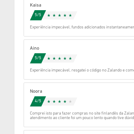
Kaisa
Cancelar
5/5
Experiência impecável, fundos adicionados instantaneamen
Aino
5/5
Experiência impecável, resgatei o código no Zalando e co
Noora
4/5
Comprei isto para fazer compras no site finlandês da Zalan
atendimento ao cliente foi um pouco lento quando tive dúvid