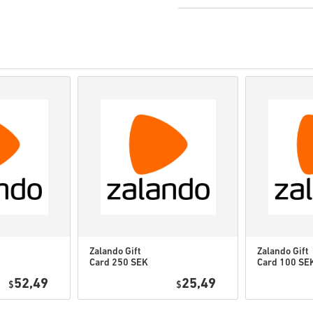
Os produtos
Pré-encome
mencionada, enquanto os
dependendo das verifica
Compras consideradas par
Você está comprando apen
Para obter mais informaç
Se você tiver algum pro
formulário de contato
.
Esses códigos para downl
portanto, são originais.
Esses códigos não têm pr
Conteúdo para download ou
esta expansão.
Você pode receber mais d
Zalando Gift
Zalando Gift
Card 250 SEK
Card 100 SE
Vê o guia rápido acima ou seg
Sweden
Sweden
52,49
25,49
$
$
• Escolhe o teu produto
• Introduz o teu e-mail