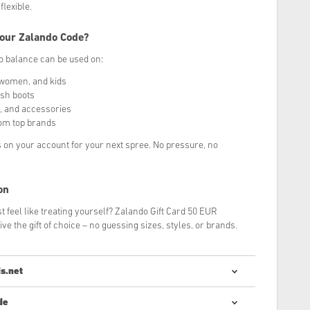
flexible.
Your Zalando Code?
 balance can be used on:
 women, and kids
ish boots
, and accessories
rom top brands
 on your account for your next spree. No pressure, no
on
st feel like treating yourself? Zalando Gift Card 50 EUR
ive the gift of choice – no guessing sizes, styles, or brands.
s.net
de
r códigos digitais é rápido e fácil: