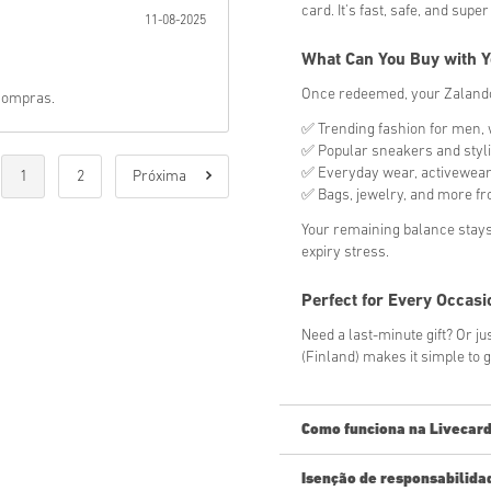
card. It's fast, safe, and super 
11-08-2025
What Can You Buy with 
Once redeemed, your Zalando
 compras.
✅ Trending fashion for men,
✅ Popular sneakers and styl
✅ Everyday wear, activewear
1
2
Próxima
✅ Bags, jewelry, and more f
Your remaining balance stays
expiry stress.
Perfect for Every Occasi
Need a last-minute gift? Or ju
(Finland) makes it simple to g
Como funciona na Livecard
Isenção de responsabilida
Novo na Livecards.net? Compra