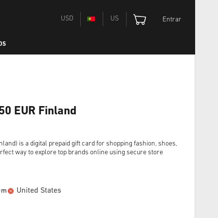
USD
US
Entrar
OS
 50 EUR Finland
land) is a digital prepaid gift card for shopping fashion, shoes,
rfect way to explore top brands online using secure store
United States
 em