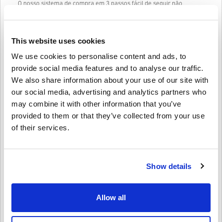
O nosso sistema de compra em 3 passos fácil de seguir não
contém formulários ou inquéritos irritantes para preencher e
requer apenas um endereço de e-mail e um método de pagamento
válido, tornando o processo de compra do Zalando Gift Card 100
EUR NL rápido em livecards.net e fácil.
This website uses cookies
We use cookies to personalise content and ads, to
provide social media features and to analyse our traffic.
Como funciona na Livecards.net
We also share information about your use of our site with
our social media, advertising and analytics partners who
Isenção de responsabilidade
Novo na Livecards.net? Comprar códigos digitais é rápido e fácil:
may combine it with other information that you’ve
provided to them or that they’ve collected from your use
Os produtos
Pré-encomenda
serão entregues antes ou na
of their services.
data de lançamento mencionada, enquanto os itens em
Escreva uma crítica
4,5/5
10
Avaliações
estoque serão entregues instantaneamente, dependendo
das verificações de segurança.
Compras consideradas para uso comercial não serão
aceitas.
Mila
Show details
23-08-2025
Você está comprando apenas um produto digital.
Estrela dada:
4/5
Para obter mais informações, consulte nossas
perguntas
frequentes.
Allow all
Se você tiver algum problema com uma compra, notifique-
Recebi instantaneamente e comprei logo de seguida. Tive um
pequeno problema com o link do voucher, mas ficou resolvido.
nos usando nosso
formulário de contato
.
Esses códigos para download são produzidos pelo