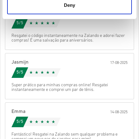
desenvolvedor do jogo e, portanto, são originais.
Deny
Esses códigos não têm prazo de validade.
Lieke
Conteúdo para download ou produtos DLC - Você deve ter o
20-08-2025
Vê o guia rápido acima ou segue os passos abaixo 👇
jogo original para jogar esta expansão.
5/5
Você pode receber mais de um código para alguns
• Escolhe o teu produto
produtos.
• Introduz o teu e-mail
Mandar
Cancelar
Resgatei o código instantaneamente na Zalando e adorei fazer
• Seleciona o método de pagamento preferido
compras! É uma salvação para aniversários.
• Conclui a tua encomenda
Depois disso, vais receber um e-mail com um link seguro para
aceder ao teu código.
Jasmijn
17-08-2025
5/5
Super prático para minhas compras online! Resgatei
instantaneamente e comprei um par de tênis.
Emma
14-08-2025
5/5
Fantástico! Resgatei na Zalando sem qualquer problema e