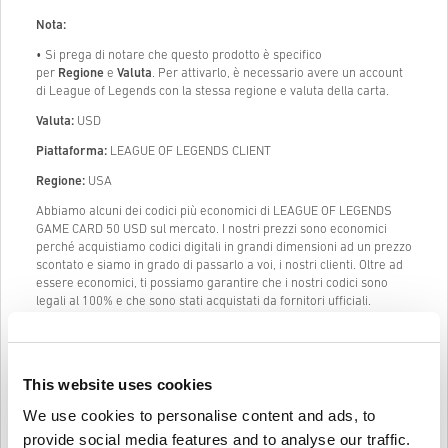
Nota:
• Si prega di notare che questo prodotto è specifico
per
Regione
e
Valuta
. Per attivarlo, è necessario avere un account
di League of Legends con la stessa regione e valuta della carta.
Valuta:
USD
Piattaforma:
LEAGUE OF LEGENDS CLIENT
Regione:
USA
Abbiamo alcuni dei codici più economici di LEAGUE OF LEGENDS
GAME CARD 50 USD sul mercato. I nostri prezzi sono economici
perché acquistiamo codici digitali in grandi dimensioni ad un prezzo
scontato e siamo in grado di passarlo a voi, i nostri clienti. Oltre ad
essere economici, ti possiamo garantire che i nostri codici sono
legali al 100% e che sono stati acquistati da fornitori ufficiali.
Una volta acquistato, ti manderemo il codice digitale di LEAGUE OF
LEGENDS GAME CARD 50 USD istantaneamente e direttamente al
tuo indirizzo mail precedentemente fornito.
(pre-Order prodotti
This website uses cookies
saranno forniti prima o alla data di rilascio menzionata.)
We use cookies to personalise content and ads, to
La nostra Live Chat (24/7) e il nostro eccellente supporto clienti
sono sempre disponibili in caso ci fossero problemi o domande
provide social media features and to analyse our traffic.