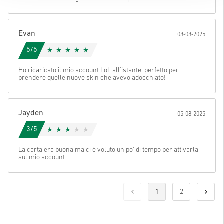
form
.
Per alcuni prodotti è possibile ricevere più di un codice.
Evan
08-08-2025
Guarda la guida rapida sopra oppure segui i passaggi qui sotto 👇
5/5
• Scegli il tuo prodotto
Invia
Cancella
Ho ricaricato il mio account LoL all'istante, perfetto per
• Inserisci il tuo indirizzo email
prendere quelle nuove skin che avevo adocchiato!
• Seleziona il metodo di pagamento preferito
• Completa l’ordine
Una volta fatto, riceverai un’email con un link sicuro per accedere
Jayden
05-08-2025
al tuo codice.
3/5
La carta era buona ma ci è voluto un po' di tempo per attivarla
sul mio account.
1
2