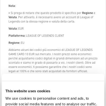
Nota:
• Si prega di notare che questo prodotto è specifico per
Regione
e
Valuta
. Per attivarlo, è necessario avere un account di League of
Legends con la stessa regione e valuta della carta.
Valuta:
EUR
Piattaforma:
LEAGUE OF LEGENDS CLIENT
Regione:
EU
Abbiamo alcuni dei codici più economici di LEAGUE OF LEGENDS
GAME CARD 10 EUR sul mercato. I nostri prezzi sono economici
perché acquistiamo codici digitali in grandi dimensioni ad un prezzo
scontato e siamo in grado di passarlo a voi, i nostri clienti. Oltre ad
essere economici, ti possiamo garantire che i nostri codici sono
legali al 100% e che sono stati acquistati da fornitori ufficiali.
Una volta acquistato, ti manderemo il codice digitale di LEAGUE OF
LEGENDS GAME CARD 10 EUR istantaneamente e direttamente al
tuo indirizzo mail precedentemente fornito.
(pre-Order prodotti
This website uses cookies
saranno forniti prima o alla data di rilascio menzionata.)
We use cookies to personalise content and ads, to
La nostra Live Chat (24/7) e il nostro eccellente supporto clienti
sono sempre disponibili in caso ci fossero problemi o domande
provide social media features and to analyse our traffic.