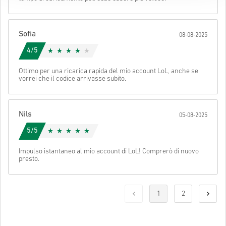
form
.
Per alcuni prodotti è possibile ricevere più di un codice.
Sofia
08-08-2025
Guarda la guida rapida sopra oppure segui i passaggi qui sotto 👇
4/5
• Scegli il tuo prodotto
Invia
Cancella
Ottimo per una ricarica rapida del mio account LoL, anche se
• Inserisci il tuo indirizzo email
vorrei che il codice arrivasse subito.
• Seleziona il metodo di pagamento preferito
• Completa l’ordine
Una volta fatto, riceverai un’email con un link sicuro per accedere
Nils
05-08-2025
al tuo codice.
5/5
Impulso istantaneo al mio account di LoL! Comprerò di nuovo
presto.
1
2