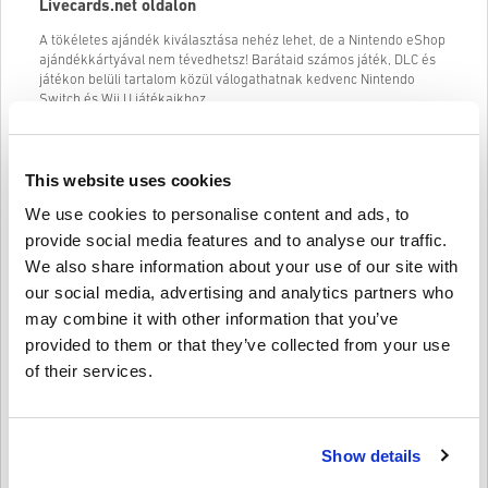
Livecards.net oldalon
A tökéletes ajándék kiválasztása nehéz lehet, de a Nintendo eShop
ajándékkártyával nem tévedhetsz! Barátaid számos játék, DLC és
játékon belüli tartalom közül válogathatnak kedvenc Nintendo
Switch és Wii U játékaikhoz.
A Nintendo eShop ajándékkártyával barátaid azonnal
hozzájuthatnak a legújabb játékokhoz és kiegészítőkhöz, amint
megjelennek. Ezenkívül kihasználhatják a digitális játékok
This website uses cookies
eladásait és kedvezményeit
. Akár a
Mario Kart
, a Zelda, a Splatoon
vagy bármely más Nintendo-franchise iránt érdeklődnek, biztosan
We use cookies to personalise content and ads, to
találnak valamit, amit szeretnek.
provide social media features and to analyse our traffic.
Íme néhány címletű Nintendo eShop kártya, amelyet
We also share information about your use of our site with
megvásárolhat:
our social media, advertising and analytics partners who
Nintendo eShop kártya 25 EUR
may combine it with other information that you’ve
provided to them or that they’ve collected from your use
Nintendo eShop kártya 50 EUR
of their services.
Nintendo eShop kártya 75 EUR
Vegye figyelembe, hogy a Nintendo eShop az Ön
országának/régiójának megfelelő pénznemben jeleníti meg az
árakat. Tehát ne várjon tovább, menjen a Livecards.net oldalra, és
Show details
vásároljon Nintendo eShop ajándékkártyát még ma! A barátaid