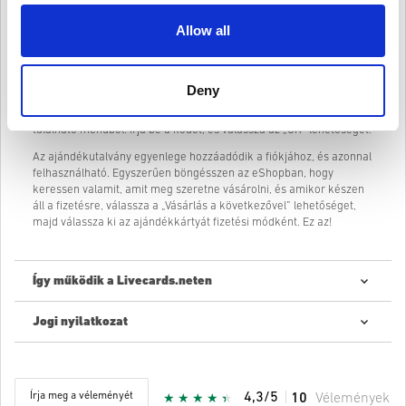
hálásak lesznek érte!
Allow all
Hogyan válthatja be Nintendo eShop ajándékkártyáját?
Feltéve, hogy már rendelkezik Nintendo-fiókkal, jelentkezzen be,
és lépjen a Nintendo eShop oldalára.
Deny
Válassza a „Kód megadása” lehetőséget a képernyő bal oldalán
található menüből. Írja be a kódot, és válassza az „OK” lehetőséget.
Az ajándékutalvány egyenlege hozzáadódik a fiókjához, és azonnal
felhasználható. Egyszerűen böngésszen az eShopban, hogy
keressen valamit, amit meg szeretne vásárolni, és amikor készen
áll a fizetésre, válassza a „Vásárlás a következővel” lehetőséget,
majd válassza ki az ajándékkártyát fizetési módként. Ez az!
Így működik a Livecards.neten
Jogi nyilatkozat
Új vagy a Livecards.net-en? A digitális kódok vásárlása gyors és
egyszerű:
Az
előrendelhető
termékeket a megjelölt megjelenési
dátum előtt vagy a megadott időpontban szállítjuk ki, míg a
Írja meg a véleményét
4,3/5
10
Vélemények
raktáron lévő termékeket a biztonsági ellenőrzésekig