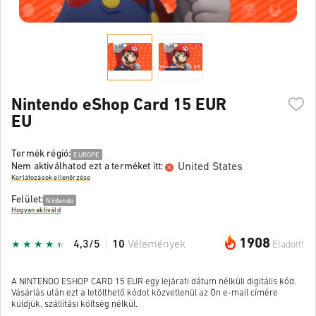
Nintendo eShop Card 15 EUR
EU
Termék régió:
EUROPE
United States
Nem aktiválhatod ezt a terméket itt:
Korlátozások ellenőrzése
Felület:
Nintendo
Hogyan aktiváld
1908
4,3/5
10
Vélemények
Eladott!
A NINTENDO ESHOP CARD 15 EUR egy lejárati dátum nélküli digitális kód.
Vásárlás után ezt a letölthető kódot közvetlenül az Ön e-mail címére
küldjük, szállítási költség nélkül.