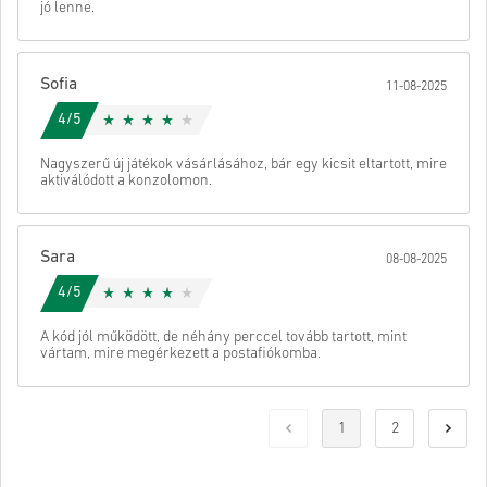
jó lenne.
Sofia
11-08-2025
4/5
Nagyszerű új játékok vásárlásához, bár egy kicsit eltartott, mire
aktiválódott a konzolomon.
Sara
08-08-2025
4/5
A kód jól működött, de néhány perccel tovább tartott, mint
vártam, mire megérkezett a postafiókomba.
1
2