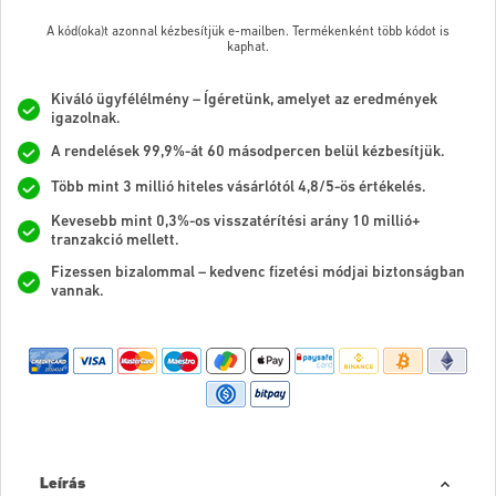
A kód(oka)t azonnal kézbesítjük e-mailben. Termékenként több kódot is
kaphat.
Kiváló ügyfélélmény – Ígéretünk, amelyet az eredmények
igazolnak.
A rendelések 99,9%-át 60 másodpercen belül kézbesítjük.
Több mint 3 millió hiteles vásárlótól 4,8/5-ös értékelés.
Kevesebb mint 0,3%-os visszatérítési arány 10 millió+
tranzakció mellett.
Fizessen bizalommal – kedvenc fizetési módjai biztonságban
vannak.
Leírás