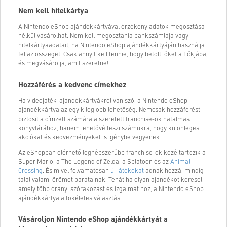
Nem kell hitelkártya
A Nintendo eShop ajándékkártyával érzékeny adatok megosztása
nélkül vásárolhat. Nem kell megosztania bankszámlája vagy
hitelkártyaadatait, ha Nintendo eShop ajándékkártyáján használja
fel az összeget. Csak annyit kell tennie, hogy betölti őket a fiókjába,
és megvásárolja, amit szeretne!
Hozzáférés a kedvenc címekhez
Ha videojáték-ajándékkártyákról van szó, a Nintendo eShop
ajándékkártya az egyik legjobb lehetőség. Nemcsak hozzáférést
biztosít a címzett számára a szeretett franchise-ok hatalmas
könyvtárához, hanem lehetővé teszi számukra, hogy különleges
akciókat és kedvezményeket is igénybe vegyenek.
Az eShopban elérhető legnépszerűbb franchise-ok közé tartozik a
Super Mario, a The Legend of Zelda, a Splatoon és az
Animal
Crossing
. És mivel folyamatosan
új játékokat
adnak hozzá, mindig
talál valami örömet barátainak. Tehát ha olyan ajándékot keresel,
amely több órányi szórakozást és izgalmat hoz, a Nintendo eShop
ajándékkártya a tökéletes választás.
Vásároljon Nintendo eShop ajándékkártyát a