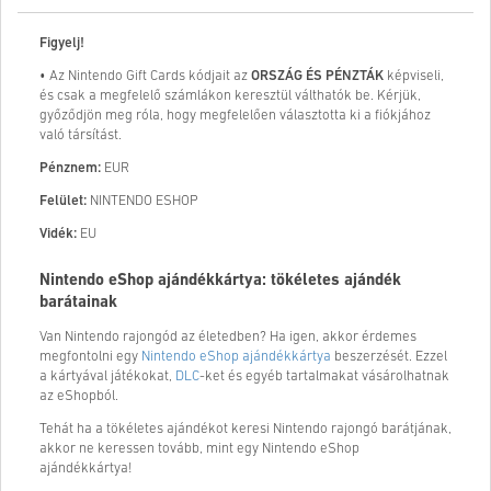
Figyelj!
• Az Nintendo Gift Cards kódjait az
ORSZÁG ÉS PÉNZTÁK
képviseli,
és csak a megfelelő számlákon keresztül válthatók be. Kérjük,
győződjön meg róla, hogy megfelelően választotta ki a fiókjához
való társítást.
Pénznem:
EUR
Felület:
NINTENDO ESHOP
Vidék:
EU
Nintendo eShop ajándékkártya: tökéletes ajándék
barátainak
Van Nintendo rajongód az életedben? Ha igen, akkor érdemes
megfontolni egy
Nintendo eShop ajándékkártya
beszerzését. Ezzel
a kártyával játékokat,
DLC
-ket és egyéb tartalmakat vásárolhatnak
az eShopból.
Tehát ha a tökéletes ajándékot keresi Nintendo rajongó barátjának,
akkor ne keressen tovább, mint egy Nintendo eShop
ajándékkártya!