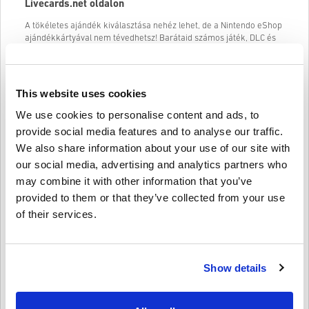
Livecards.net oldalon
A tökéletes ajándék kiválasztása nehéz lehet, de a Nintendo eShop
ajándékkártyával nem tévedhetsz! Barátaid számos játék, DLC és
játékon belüli tartalom közül válogathatnak kedvenc Nintendo
Switch és Wii U játékaikhoz.
A Nintendo eShop ajándékkártyával barátaid azonnal
This website uses cookies
hozzájuthatnak a legújabb játékokhoz és kiegészítőkhöz, amint
megjelennek. Ezenkívül kihasználhatják a digitális játékok
We use cookies to personalise content and ads, to
eladásait és kedvezményeit
. Akár a
Mario Kart
, a Zelda, a Splatoon
provide social media features and to analyse our traffic.
vagy bármely más Nintendo-franchise iránt érdeklődnek, biztosan
találnak valamit, amit szeretnek.
We also share information about your use of our site with
our social media, advertising and analytics partners who
Íme néhány címletű Nintendo eShop kártya, amelyet
megvásárolhat:
may combine it with other information that you’ve
provided to them or that they’ve collected from your use
Nintendo eShop kártya 25 GBP
of their services.
Vegye figyelembe, hogy a Nintendo eShop az Ön
országának/régiójának beállításának megfelelő pénznemben
jeleníti meg az árakat. Tehát ne várjon tovább, menjen a
Livecards.net oldalra, és vásároljon Nintendo eShop
Show details
ajándékkártyát még ma! A barátaid hálásak lesznek érte!
Hogyan válthatja be Nintendo eShop ajándékkártyáját?