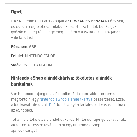
Figyelj!
• Az Nintendo Gift Cards kódjait az
ORSZÁG ÉS PÉNZTÁK
képviseli,
és csak a megfelelő számlákon keresztül válthatók be. Kérjük,
győződjön meg róla, hogy megfelelően választotta ki a fiókjához
való társítást.
Pénznem:
GBP
Felület:
NINTENDO ESHOP
Vidék:
UNITED KINGDOM
Nintendo eShop ajándékkártya: tökéletes ajándék
barátainak
Van Nintendo rajongód az életedben? Ha igen, akkor érdemes
megfontolni egy
Nintendo eShop ajándékkártya
beszerzését. Ezzel
a kártyával játékokat,
DLC
-ket és egyéb tartalmakat vásárolhatnak
az eShopból.
Tehát ha a tökéletes ajándékot keresi Nintendo rajongó barátjának,
akkor ne keressen tovább, mint egy Nintendo eShop
ajándékkártya!