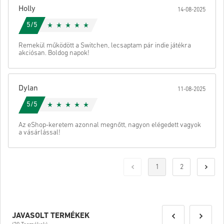
Holly
14-08-2025
5/5
Remekül működött a Switchen, lecsaptam pár indie játékra
akciósan. Boldog napok!
Dylan
11-08-2025
5/5
Az eShop-keretem azonnal megnőtt, nagyon elégedett vagyok
a vásárlással!
1
2
JAVASOLT TERMÉKEK