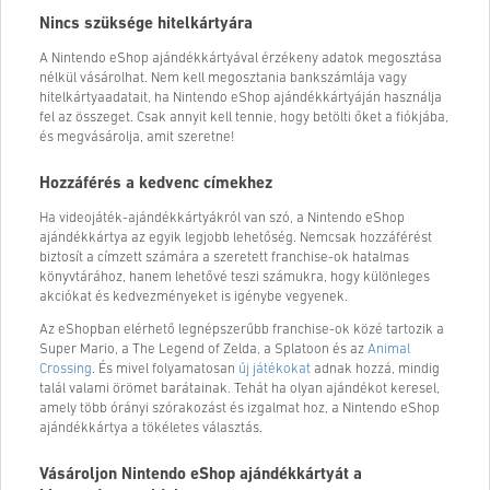
Nincs szüksége hitelkártyára
A Nintendo eShop ajándékkártyával érzékeny adatok megosztása
nélkül vásárolhat. Nem kell megosztania bankszámlája vagy
hitelkártyaadatait, ha Nintendo eShop ajándékkártyáján használja
fel az összeget. Csak annyit kell tennie, hogy betölti őket a fiókjába,
és megvásárolja, amit szeretne!
Hozzáférés a kedvenc címekhez
Ha videojáték-ajándékkártyákról van szó, a Nintendo eShop
ajándékkártya az egyik legjobb lehetőség. Nemcsak hozzáférést
biztosít a címzett számára a szeretett franchise-ok hatalmas
könyvtárához, hanem lehetővé teszi számukra, hogy különleges
akciókat és kedvezményeket is igénybe vegyenek.
Az eShopban elérhető legnépszerűbb franchise-ok közé tartozik a
Super Mario, a The Legend of Zelda, a Splatoon és az
Animal
Crossing
. És mivel folyamatosan
új játékokat
adnak hozzá, mindig
talál valami örömet barátainak. Tehát ha olyan ajándékot keresel,
amely több órányi szórakozást és izgalmat hoz, a Nintendo eShop
ajándékkártya a tökéletes választás.
Vásároljon Nintendo eShop ajándékkártyát a