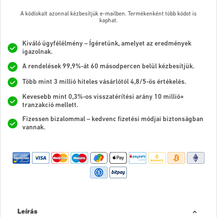
A kód(oka)t azonnal kézbesítjük e-mailben. Termékenként több kódot is
kaphat.
Kiváló ügyfélélmény – Ígéretünk, amelyet az eredmények
igazolnak.
A rendelések 99,9%-át 60 másodpercen belül kézbesítjük.
Több mint 3 millió hiteles vásárlótól 4,8/5-ös értékelés.
Kevesebb mint 0,3%-os visszatérítési arány 10 millió+
tranzakció mellett.
Fizessen bizalommal – kedvenc fizetési módjai biztonságban
vannak.
Leírás