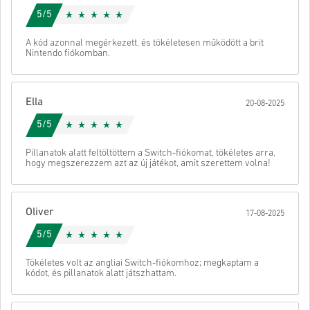
Ön csak digitális terméket vásárol.
Adott Star:
5/5
További információért tekintse meg
GYIK
-ünket.
Ha bármilyen problémát tapasztal a vásárlás során, kérjük,
értesítsen bennünket a
Kapcsolatfelvételi űrlapunk
A kód azonnal megérkezett, és tökéletesen működött a brit
Nintendo fiókomban.
segítségével.
Ezeket a letölthető kódokat a játék fejlesztője készítette,
ezért eredetiek.
Ezeknek a kódoknak nincs lejárati dátumuk.
Ella
Letölthető tartalom vagy DLC-termékek – A kiegészítővel
20-08-2025
való játékhoz rendelkezned kell az eredeti játékkal.
Nézd meg a gyors útmutatót fent, vagy kövesd az alábbi lépéseket
5/5
Egyes termékekhez több kódot is kaphat.
👇
Küld
Megszünteti
Pillanatok alatt feltöltöttem a Switch-fiókomat, tökéletes arra,
• Válaszd ki a terméket
hogy megszerezzem azt az új játékot, amit szerettem volna!
• Add meg az e-mail címed
• Válaszd ki a kívánt fizetési módot
• Fejezd be a rendelést
Oliver
17-08-2025
Ezután kapsz egy e-mailt egy biztonságos linkkel a kódod
eléréséhez.
5/5
Tökéletes volt az angliai Switch-fiókomhoz; megkaptam a
kódot, és pillanatok alatt játszhattam.