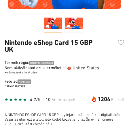
Nintendo eShop Card 15 GBP
UK
Termék régió:
UNITED KINGDOM
United States
Nem aktiválhatod ezt a terméket itt:
Korlátozások ellenőrzése
Felület:
Nintendo
Hogyan aktiváld
1204
4,7/5
10
Vélemények
Eladott!
A NINTENDO ESHOP CARD 15 GBP egy lejárati dátum nélküli digitális kód.
Vásárlás után ezt a letölthető kódot közvetlenül az Ön e-mail címére
küldjük, szállítási költség nélkül.