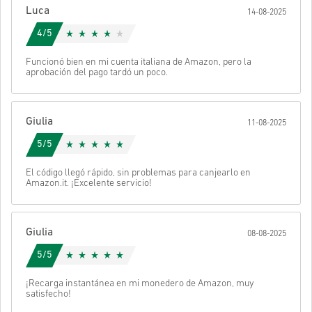
Luca
14-08-2025
Después recibirás un correo con un enlace seguro para acceder a
tu código.
4/5
Funcionó bien en mi cuenta italiana de Amazon, pero la
aprobación del pago tardó un poco.
Giulia
11-08-2025
5/5
El código llegó rápido, sin problemas para canjearlo en
Amazon.it. ¡Excelente servicio!
Giulia
08-08-2025
5/5
¡Recarga instantánea en mi monedero de Amazon, muy
satisfecho!