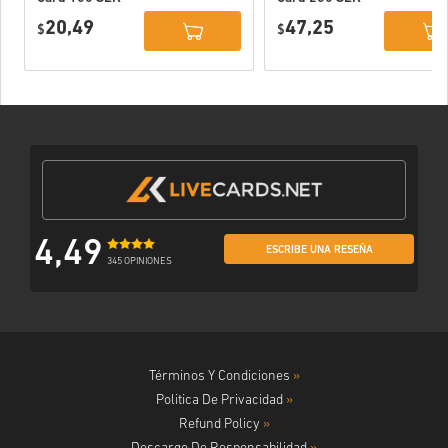
Sweden
Sweden
20,49
47,25
$
$
4,49
ESCRIBE UNA RESEÑA
345 OPINIONES
Términos Y Condiciones
»
Politica De Privacidad
»
Refund Policy
»