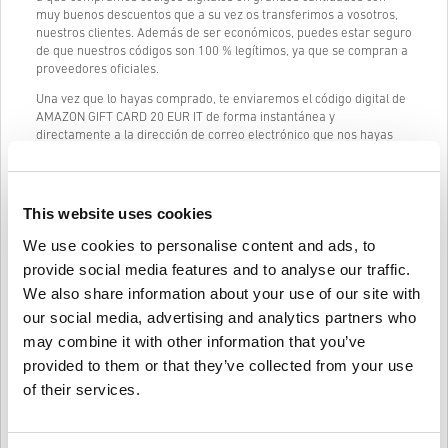
muy buenos descuentos que a su vez os transferimos a vosotros,
nuestros clientes. Además de ser económicos, puedes estar seguro
de que nuestros códigos son 100 % legítimos, ya que se compran a
proveedores oficiales.
Una vez que lo hayas comprado, te enviaremos el código digital de
AMAZON GIFT CARD 20 EUR IT de forma instantánea y
directamente a la dirección de correo electrónico que nos hayas
proporcionado.
(los productos reservados se entregarán antes o en
la fecha de lanzamiento mencionada)
Nuestro chat en vivo (24/7) y un excelente servicio de atención al
This website uses cookies
cliente siempre están disponibles en caso de que tengas
problemas o preguntas sobre el código de AMAZON GIFT CARD 20
We use cookies to personalise content and ads, to
EUR IT.
provide social media features and to analyse our traffic.
Nuestro sistema de compra fácil y sencillo de 3 pasos no contiene
We also share information about your use of our site with
formularios engorrosos o encuestas para completar y solo
our social media, advertising and analytics partners who
requiere una dirección de correo electrónico y un método de pago
may combine it with other information that you’ve
válido, por lo que el proceso de compra de AMAZON GIFT CARD 20
EUR IT de livecards.net es rápido y fácil.
provided to them or that they’ve collected from your use
of their services.
Cómo funciona en Livecards.net