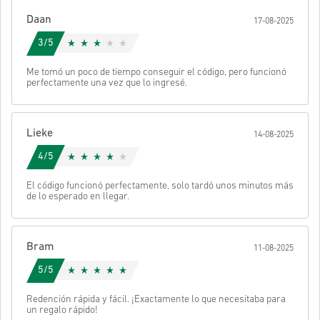
Después recibirás un correo con un enlace seguro para acceder a
tu código.
Daan
17-08-2025
3/5
Me tomó un poco de tiempo conseguir el código, pero funcionó
perfectamente una vez que lo ingresé.
Lieke
14-08-2025
4/5
El código funcionó perfectamente, solo tardó unos minutos más
de lo esperado en llegar.
Bram
11-08-2025
5/5
Redención rápida y fácil. ¡Exactamente lo que necesitaba para
un regalo rápido!