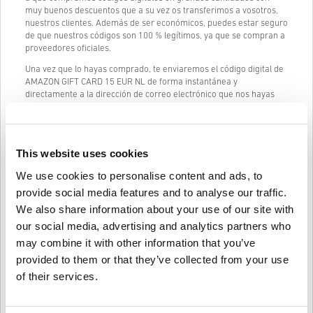
muy buenos descuentos que a su vez os transferimos a vosotros,
nuestros clientes. Además de ser económicos, puedes estar seguro
de que nuestros códigos son 100 % legítimos, ya que se compran a
proveedores oficiales.
Una vez que lo hayas comprado, te enviaremos el código digital de
AMAZON GIFT CARD 15 EUR NL de forma instantánea y
directamente a la dirección de correo electrónico que nos hayas
proporcionado.
Nuestro chat en vivo (24/7) y un excelente servicio de atención al
cliente siempre están disponibles en caso de que tengas
This website uses cookies
problemas o preguntas sobre el código de AMAZON GIFT CARD 15
EUR NL.
We use cookies to personalise content and ads, to
Nuestro sistema de compra fácil y sencillo de 3 pasos no contiene
provide social media features and to analyse our traffic.
formularios engorrosos o encuestas para completar y solo
We also share information about your use of our site with
requiere una dirección de correo electrónico y un método de pago
our social media, advertising and analytics partners who
válido, por lo que el proceso de compra de AMAZON GIFT CARD 15
EUR NL de livecards.net es rápido y fácil.
may combine it with other information that you’ve
provided to them or that they’ve collected from your use
of their services.
Cómo funciona en Livecards.net