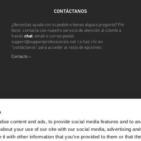
CONTÁCTANOS
¿Necesitas ayuda con tu pedido o tienes alguna pregunta? Por
favor, contacta con nuestro servicio de atención al cliente a
través
chat
, email o correo postal.
support@supportprofessionals.net
| o haz clic en
“contáctanos” para acceder al resto de opciones:
Contacto
»
s
ise content and ads, to provide social media features and to anal
about your use of our site with our social media, advertising and
t with other information that you’ve provided to them or that the