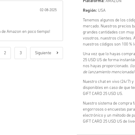
Plataforma:
AMAZON
02-08-2025
Región:
USA
Tenemos algunos de los cód
mercado. Nuestros precios b
ba de Amazon en poco tiempo!
grandes cantidades con muy 
vosotros, nuestros clientes.
nuestros códigos son 100 % l
2
3
Siguiente
Una vez que lo hayas compra
25 USD US de forma instantán
nos hayas proporcionado.
(l
de lanzamiento mencionada)
Nuestro chat en vivo (24/7) y
disponibles en caso de que 
GIFT CARD 25 USD US.
Nuestro sistema de compra fá
engorrosos o encuestas para 
electrónico y un método de p
GIFT CARD 25 USD US de liveca