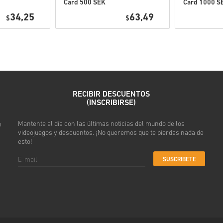
Card 500 SEK
Card 1000 S
Mira la guía rápida arriba o s
Sweden
Sweden
34,25
63,49
$
$
• Elige tu producto
• Introduce tu correo electró
• Selecciona tu método de pa
• Completa tu pedido
Después recibirás un correo 
RECIBIR DESCUENTOS
(INSCRIBIRSE)
Mantente al día con las últimas noticias del mundo de los
n
videojuegos y descuentos. ¡No queremos que te pierdas nada de
esto!
SUSCRÍBETE