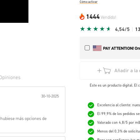
Cómo activar
1444
Vendido!
4,54/5
1
Añadir a la 
Opiniones
Este es un producto digital. El
r:
30-10-2025
Excelencia al cliente: nue
El 99,9% de los pedidos s
e hubiese más opciones de
Valorado con 4,8/5 por m&
Menos del 0,3% de solicit