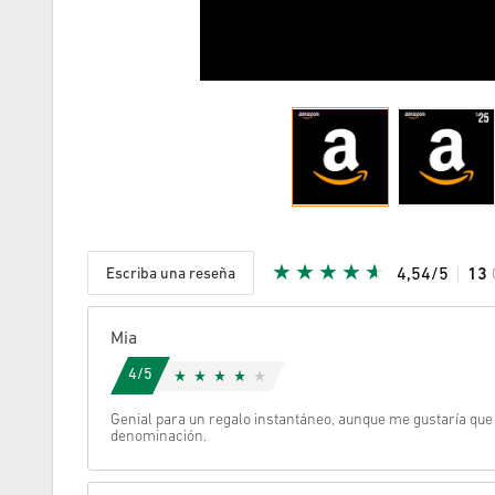
Escriba una reseña
4,54/5
13
Given Sta
Mia
4/5
Genial para un regalo instantáneo, aunque me gustaría qu
denominación.