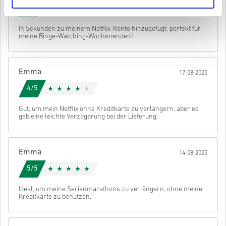
Downloadbarer Inhalt oder DLC Produkte – Du musst das
Schau dir die kurze Anleitung oben an oder folge den Schritten
5/5
Original Basisspiel haben um diese Erweiterung spielen zu
unten 👇
können.
Abschicken
Stornieren
In Sekunden zu meinem Netflix-Konto hinzugefügt, perfekt für
Für einige Produkte erhalten Sie möglicherweise mehr als
• Wähle dein Produkt
meine Binge-Watching-Wochenenden!
einen Code.
• Gib deine E-Mail-Adresse ein
• Wähle deine bevorzugte Zahlungsmethode
• Schließe deine Bestellung ab
Emma
17-08-2025
Danach erhältst du eine E-Mail mit einem sicheren Link zu deinem
Code.
4/5
Gut, um mein Netflix ohne Kreditkarte zu verlängern, aber es
gab eine leichte Verzögerung bei der Lieferung.
Emma
14-08-2025
5/5
Ideal, um meine Serienmarathons zu verlängern, ohne meine
Kreditkarte zu benutzen.