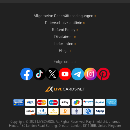
Allgemeine Geschäftsbedingungen
»
Datenschutzrichtlinie
»
Refund Policy
»
Disclaimer
»
Lieferanten
»
Blogs
»
Folge uns auf
Copyright ©
2026
LIVECARDS. All Rights Reserved. Pay Shield Ltd. Jhumat
House, 160 London Road Barking, Greater London, IG11 8BB, United Kingdom