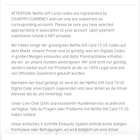
ATTENTION: Netflix Gift Cards codes are represented by
COUNTRY/CURRENCY and can only are redeemed via
corresponding accounts. Please be sure you have selected
appropriately in association to your account. Upon payment
submission refund is NOT possible.
Wir haben einige der günstigsten Netflix Gift Card 15 US Codes auf
dem Markt. Unsere Preise sind so günstig, weil wir Digitale Codes
in großen Mengen einkaufen und dafür Preisnachlässe erhalten,
die wir an unsere Kunden weitergeben. Wir sind nicht nur günstig,
sondern bieten auch nur Produkte an die zu 100% Legal sind und
von Offiziellen Zulieferern gekauft wurden.
Nachdem der Kauf getätigt ist, wird dir der Netflix Gift Card 15 US
Digital Code unverzüglich zugesendet und zwar direkt an die Email
Adresse die du uns hinterlegt hast.
Unser Live-Chat (24h) und exzellenter Kundenservice ist jederzeit
verfügbar, falls du Fragen oder Probleme mit Netflix Gift Card 15 US
haben solltest.
Unser einfaches 3-Schritte Einkaufs-System enthält keine lästigen
Formulare oder Befragungen, es wird lediglich um eine Email
Adresse und eine gültige Zahlungsmethode gebeten. Somit wird