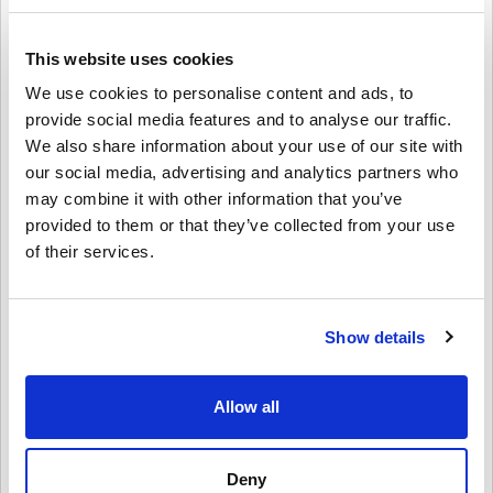
der Kauf von Netflix Gift Card 15 US auf livecards.net schnell und
einfach erledigt sein.
This website uses cookies
We use cookies to personalise content and ads, to
So funktioniert es bei Livecards.net
provide social media features and to analyse our traffic.
Disclaimer
We also share information about your use of our site with
Neu bei Livecards.net? Digitale Codes zu kaufen ist schnell und
einfach:
our social media, advertising and analytics partners who
may combine it with other information that you’ve
Vorbestellung
Produkte werden spätestens am
angegebenen Erscheinungstag des Spieles zugesendet.
provided to them or that they’ve collected from your use
Schreibe eine Bewertung
10
Produkte die auf Lager sind werden dir umgehend, nach
of their services.
Bewertungen
4,2/5
einem kleinen Sicherheitscheck zugesendet.
Bestellungen die den Anschein einer kommerziellen
Nutzung erwecken, werden nicht angenommen.
Aaron
23-08-2025
Gekauft wird lediglich ein Digitales Produkt.
Vergebene Sterne:
Show details
3/5
Für mehr Infos kannst du gerne unsere
FAQs
Seite
besuchen.
Sollte es irgendein Problem mit einem Kauf geben, so
Der Code hat funktioniert, aber es hat etwas länger gedauert,
ihn zu erhalten, als erwartet.
kontaktiere uns bitte über unser
Kontaktformular
Allow all
Diese downloadbaren Codes wurden vom Spieleentwickler
selbst produziert, daher handelt es sich um
Originalprodukte.
Brooke
Diese Codes haben kein Verfallsdatum.
Deny
20-08-2025