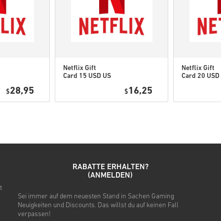
Diese Codes haben kein V
Downloadbarer Inhalt ode
um diese Erweiterung spi
Für einige Produkte erha
Netflix Gift
Netflix Gift
Schau dir die kurze Anleitung
Card 15 USD US
Card 20 USD
28,95
16,25
$
$
• Wähle dein Produkt
• Gib deine E-Mail-Adresse e
• Wähle deine bevorzugte Z
• Schließe deine Bestellung 
Danach erhältst du eine E-Ma
RABATTE ERHALTEN?
(ANMELDEN)
t
Sei immer auf dem neuesten Stand in Sachen Gaming
Neuigkeiten und Discounts. Das willst du auf keinen Fall
verpassen!