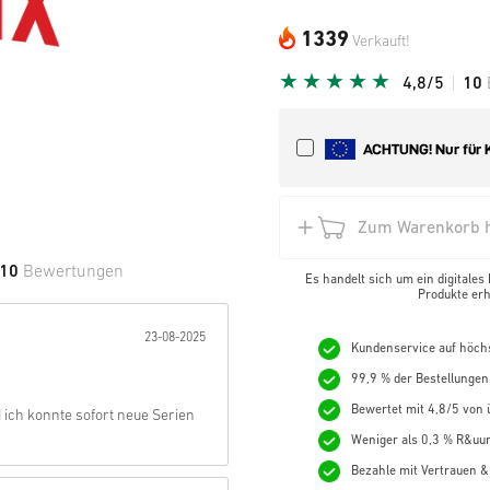
1339
Verkauft!
4,8/5
10
Zum Warenkorb h
10
Bewertungen
Es handelt sich um ein digitales
Produkte erh
e Sterne:
23-08-2025
Kundenservice auf höch
99,9 % der Bestellungen
Bewertet mit 4,8/5 von ü
d ich konnte sofort neue Serien
Weniger als 0,3 % R&uum
Bezahle mit Vertrauen &