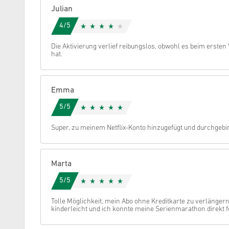
Julian
Stornieren
4/5
Die Aktivierung verlief reibungslos, obwohl es beim ersten 
hat.
Emma
5/5
Super, zu meinem Netflix-Konto hinzugefügt und durchgebin
Marta
5/5
Tolle Möglichkeit, mein Abo ohne Kreditkarte zu verlängern
kinderleicht und ich konnte meine Serienmarathon direkt f