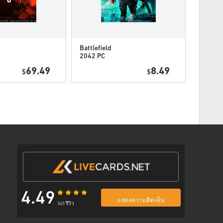
ตามขั้นตอนด้านล่าง 👇
Battlefield
Battlefi
2042 PC
(ORIGI
(ORIGIN) WW
69.49
8.49
U
$
$
พร้อมลิงก์ที่ปลอดภัยเพื่อเข้าถึงโค้ดของคุณ
4.49
แสดงความคิดเห็น
345 รีวิว