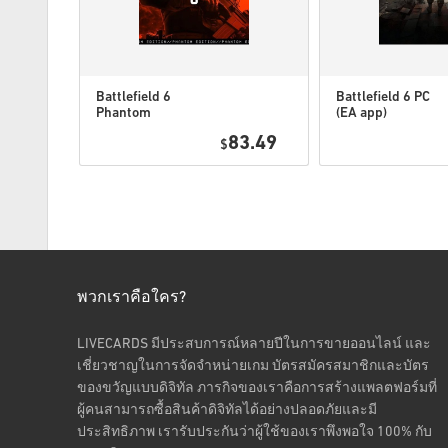
Battlefield 6
Battlefield 6 PC
Phantom
(EA app)
Edition PC (EA
4.95
83.49
app)
$
พวกเราคือใคร?
LIVECARDS มีประสบการณ์หลายปีในการขายออนไลน์ และ
เชี่ยวชาญในการจัดจำหน่ายเกม บัตรสมัครสมาชิกและบัตร
ของขวัญแบบดิจิทัล ภารกิจของเราคือการสร้างแพลตฟอร์มที่
ผู้คนสามารถซื้อสินค้าดิจิทัลได้อย่างปลอดภัยและมี
ประสิทธิภาพ เรารับประกันว่าผู้ใช้ของเราพึงพอใจ 100% กับ