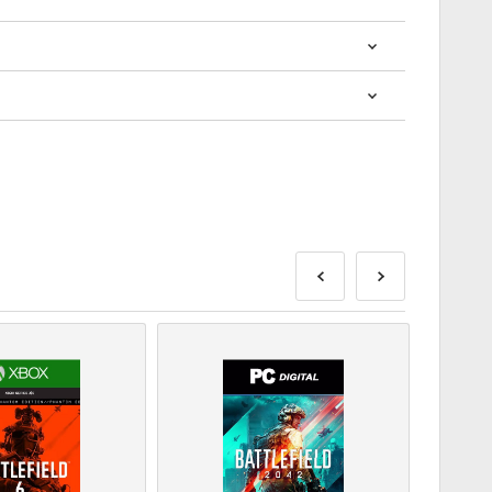
? การซื้อโค้ดดิจิทัลนั้นรวดเร็วและง่ายมาก:
ส่งก่อนหรือในวันวางจำหน่ายที่ระบุไว้ในขณะที่สินค้าใน
พื่อรอการตรวจสอบความปลอดภัย.
านเชิงพาณิชย์จะไม่ได้รับการยอมรับ.
ัลเท่านั้น.
ดดู
คำถามที่
พบบ่อยของเรา.
สั่งซื้อโปรดแจ้งให้เราทราบโดยใช้แบบฟอร์ม
ติดต่อเรา
.
ี้ผลิตโดยผู้พัฒนาเกมดังนั้นจึงเป็นโค้ดต้นฉบับ.
ุ.
ือผลิตภัณฑ์ DLC - คุณต้องมีเกมต้นฉบับจึงจะเล่น
าจจะได้รับรหัสมากกว่าหนึ่งรหัส