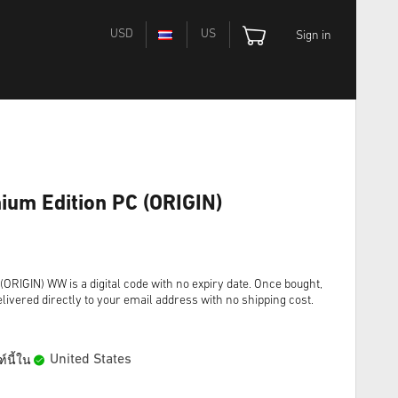
USD
US
Sign in
mium Edition PC (ORIGIN)
(ORIGIN) WW is a digital code with no expiry date. Once bought,
livered directly to your email address with no shipping cost.
United States
์นี้ใน