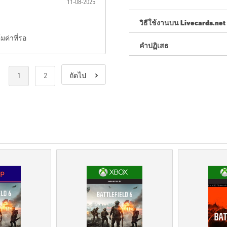
11-08-2025
วิธีใช้งานบน Livecards.net
มค่าที่รอ
คำปฏิเสธ
ใหม่กับ Livecards.net ใช่ไหม
สินค้าพรีออเดอร์จ
ะถูกจัด
1
2
ถัดไป
สต็อกจะถูกจัดส่งทันทีเ
การซื้อที่ถือเป็นการใช้ง
คุณกำลังซื้อผลิตภัณฑ์ดิจิท
สำหรับข้อมูลเพิ่มเติมโปร
หากคุณประสบปัญหาในการ
โค้ดที่ดาวน์โหลดได้เหล่าน
รหัสเหล่านี้ไม่มีวันหมดอาย
เนื้อหาที่ดาวน์โหลดได้หร
ส่วนDLCได้.
สำหรับบางผลิตภัณฑ์ คุณอ