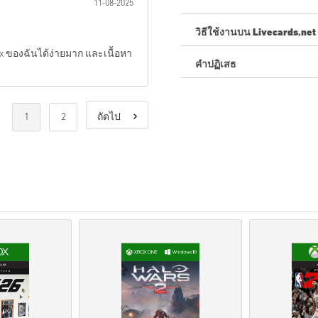
11-08-2025
วิธีใช้งานบน Livecards.net
 ของฉันได้ง่ายมาก และเนื้อหา
คำปฏิเสธ
ใหม่กับ Livecards.net ใช่ไหม
สินค้าพรีออเดอร์จ
ะถูกจัด
สต็อกจะถูกจัดส่งทันทีเ
1
2
ถัดไป
การซื้อที่ถือเป็นการใช้ง
คุณกำลังซื้อผลิตภัณฑ์ดิจิท
สำหรับข้อมูลเพิ่มเติมโปร
หากคุณประสบปัญหาในการ
โค้ดที่ดาวน์โหลดได้เหล่าน
รหัสเหล่านี้ไม่มีวันหมดอาย
เนื้อหาที่ดาวน์โหลดได้หร
ส่วนDLCได้.
สำหรับบางผลิตภัณฑ์ คุณอ