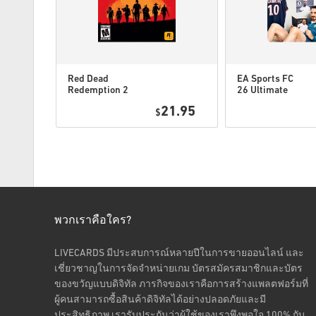
Red Dead
EA Sports FC
Redemption 2
26 Ultimate
Xbox One WW
Edition Xbox
6.25
21.95
$
One / Xbox
Series X|S
พวกเราคือใคร?
LIVECARDS มีประสบการณ์หลายปีในการขายออนไลน์ และ
เชี่ยวชาญในการจัดจำหน่ายเกม บัตรสมัครสมาชิกและบัตร
ของขวัญแบบดิจิทัล ภารกิจของเราคือการสร้างแพลตฟอร์มที่
ผู้คนสามารถซื้อสินค้าดิจิทัลได้อย่างปลอดภัยและมี
ประสิทธิภาพ เรารับประกันว่าผู้ใช้ของเราพึงพอใจ 100% กับ