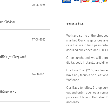
20-08-2025
ส่ง
แลกได้ง่าย
รายละเอียด
We have some of the cheapest
17-08-2025
market. Our cheap prices are 
rate that we in turn pass ont
assured our codes are 100% le
ไม่มีปัญหาใดๆ เลย!
Once purchased, we will send
digital code instantly and dir
Our Live Chat (24/7) and exce
14-08-2025
have any trouble or questions
WW code.
Our Easy to follow 3-step pu
่มีปัญหาเลย
out and only requires an ema
process of buying Battlefield
and easy.