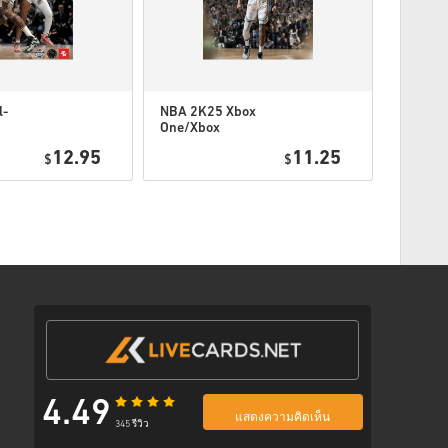
ตามขั้นตอนด้านล่าง 👇
l-
NBA 2K25 Xbox
Call of 
One/Xbox
Black O
ox
Series
Open Be
12.95
11.25
$
$
Access (
พร้อมลิงก์ที่ปลอดภัยเพื่อเข้าถึงโค้ดของคุณ
Website
4.49
แสดงความคิดเห็น
345 รีวิว