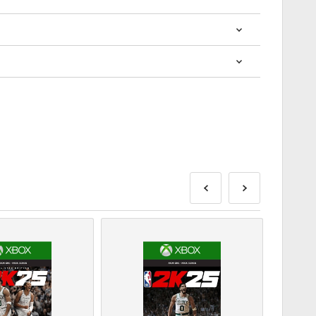
? การซื้อโค้ดดิจิทัลนั้นรวดเร็วและง่ายมาก:
ส่งก่อนหรือในวันวางจำหน่ายที่ระบุไว้ในขณะที่สินค้าใน
พื่อรอการตรวจสอบความปลอดภัย.
านเชิงพาณิชย์จะไม่ได้รับการยอมรับ.
ัลเท่านั้น.
ดดู
คำถามที่
พบบ่อยของเรา.
สั่งซื้อโปรดแจ้งให้เราทราบโดยใช้แบบฟอร์ม
ติดต่อเรา
.
ี้ผลิตโดยผู้พัฒนาเกมดังนั้นจึงเป็นโค้ดต้นฉบับ.
ุ.
ือผลิตภัณฑ์ DLC - คุณต้องมีเกมต้นฉบับจึงจะเล่น
าจจะได้รับรหัสมากกว่าหนึ่งรหัส