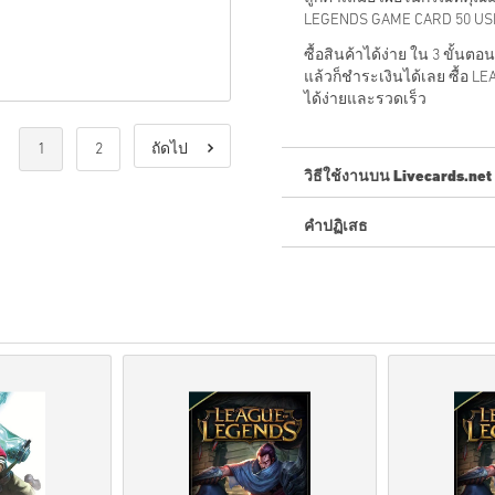
LEGENDS GAME CARD 50 US
ซื้อสินค้าได้ง่าย ใน 3 ขั้น
แล้วก็ชำระเงินได้เลย ซื้อ 
ได้ง่ายและรวดเร็ว
1
2
ถัดไป
วิธีใช้งานบน Livecards.net
คำปฏิเสธ
ใหม่กับ Livecards.net ใช่ไหม
สินค้าพรีออเดอร์จ
ะถูกจัด
สต็อกจะถูกจัดส่งทันทีเ
การซื้อที่ถือเป็นการใช้ง
คุณกำลังซื้อผลิตภัณฑ์ดิจิท
สำหรับข้อมูลเพิ่มเติมโปร
หากคุณประสบปัญหาในการ
โค้ดที่ดาวน์โหลดได้เหล่าน
รหัสเหล่านี้ไม่มีวันหมดอาย
เนื้อหาที่ดาวน์โหลดได้หร