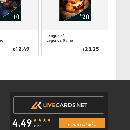
าจจะได้รับรหัสมากกว่าหนึ่งรหัส
League of
League 
me
Legends Game
Legend
ตามขั้นตอนด้านล่าง 👇
Card 20 EUR
Card 2
12.49
23.25
$
$
พร้อมลิงก์ที่ปลอดภัยเพื่อเข้าถึงโค้ดของคุณ
4.49
แสดงความคิดเห็น
345 รีวิว