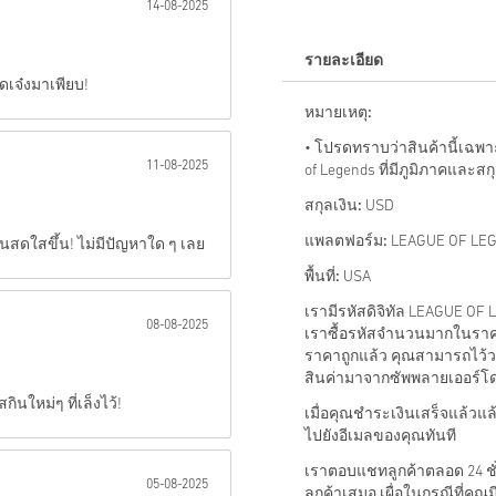
14-08-2025
ส่ง
รายละเอียด
ุดเจ๋งมาเพียบ!
หมายเหตุ:
• โปรดทราบว่าสินค้านี้เฉพา
11-08-2025
of Legends ที่มีภูมิภาคและสก
สกุลเงิน:
USD
แพลตฟอร์ม:
LEAGUE OF LEG
นสดใสขึ้น! ไม่มีปัญหาใด ๆ เลย
พื้นที่:
USA
เรามีรหัสดิจิทัล LEAGUE OF
08-08-2025
เราซื้อรหัสจำนวนมากในราคา
ราคาถูกแล้ว คุณสามารถไว้ว
สินค่ามาจากซัพพลายเออร์โ
ินใหม่ๆ ที่เล็งไว้!
เมื่อคุณชำระเงินเสร็จแล้ว
ไปยังอีเมลของคุณทันที
เราตอบแชทลูกค้าตลอด 24 ชั่ว
05-08-2025
ลูกค้าเสมอ เผื่อในกรณีที่คุ