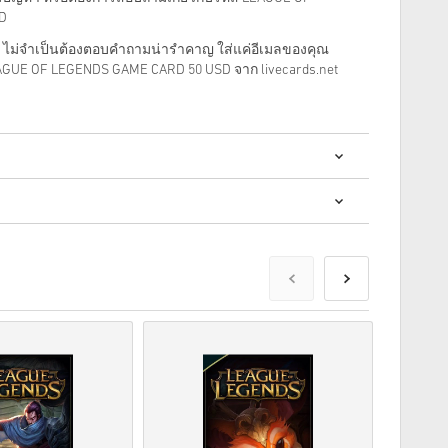
D
ตอน ไม่จำเป็นต้องตอบคําถามน่ารำคาญ ใส่แค่อีเมลของคุณ
LEAGUE OF LEGENDS GAME CARD 50 USD จาก livecards.net
? การซื้อโค้ดดิจิทัลนั้นรวดเร็วและง่ายมาก:
ส่งก่อนหรือในวันวางจำหน่ายที่ระบุไว้ในขณะที่สินค้าใน
พื่อรอการตรวจสอบความปลอดภัย.
านเชิงพาณิชย์จะไม่ได้รับการยอมรับ.
ัลเท่านั้น.
ดดู
คำถามที่
พบบ่อยของเรา.
สั่งซื้อโปรดแจ้งให้เราทราบโดยใช้แบบฟอร์ม
ติดต่อเรา
.
ี้ผลิตโดยผู้พัฒนาเกมดังนั้นจึงเป็นโค้ดต้นฉบับ.
ุ.
ือผลิตภัณฑ์ DLC - คุณต้องมีเกมต้นฉบับจึงจะเล่น