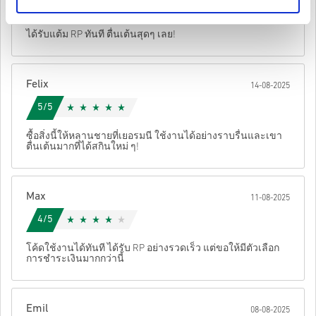
5/5
ต้นฉบับจึงจะเล่นส่วนDLCได้.
• เลือกสินค้า
สำหรับบางผลิตภัณฑ์ คุณอาจจะได้รับรหัสมากกว่าหนึ่งรหัส
ได้รับแต้ม RP ทันที ตื่นเต้นสุดๆ เลย!
• กรอกอีเมลของคุณ
ยกเลิก
ส่ง
• เลือกวิธีชำระเงินที่ต้องการ
• ดำเนินการสั่งซื้อให้เสร็จ
Felix
14-08-2025
หลังจากนั้น คุณจะได้รับอีเมลพร้อมลิงก์ที่ปลอดภัยเพื่อเข้าถึงโค้ด
ของคุณ
5/5
ซื้อสิ่งนี้ให้หลานชายที่เยอรมนี ใช้งานได้อย่างราบรื่นและเขา
ตื่นเต้นมากที่ได้สกินใหม่ ๆ!
Max
11-08-2025
4/5
โค้ดใช้งานได้ทันที ได้รับ RP อย่างรวดเร็ว แต่ขอให้มีตัวเลือก
การชำระเงินมากกว่านี้
Emil
08-08-2025