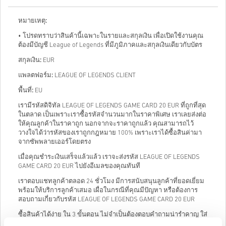
หมายเหตุ:
• โปรดทราบว่าสินค้านี้เฉพาะในรายและสกุลเงิน เพื่อเปิดใช้งานคุณ
ต้องมีบัญชี League of Legends ที่มีภูมิภาคและสกุลเงินเดียวกับบัตร
สกุลเงิน:
EUR
แพลตฟอร์ม:
LEAGUE OF LEGENDS CLIENT
พื้นที่:
EU
เรามีรหัสดิจิทัล LEAGUE OF LEGENDS GAME CARD 20 EUR ที่ถูกที่สุด
ในตลาด เป็นเพราะเราซื้อรหัสจำนวนมากในราคาพิเศษ เราเลยส่งต่อ
ให้คุณลูกค้าในราคาถูก นอกจากจะราคาถูกแล้ว คุณสามารถไว้
วางใจได้ว่ารหัสของเราถูกกฎหมาย 100% เพราะเราได้ซื้อสินค่ามา
จากซัพพลายเออร์โดยตรง
เมื่อคุณชำระเงินเสร็จแล้วแล้ว เราจะส่งรหัส LEAGUE OF LEGENDS
GAME CARD 20 EUR ไปยังอีเมลของคุณทันที
เราตอบแชทลูกค้าตลอด 24 ชั่วโมง มีการสนับสนุนลูกค้าที่ยอดเยี่ยม
พร้อมให้บริการลูกค้าเสมอ เผื่อในกรณีที่คุณมีปัญหา หรือต้องการ
สอบถามเกี่ยวกับรหัส LEAGUE OF LEGENDS GAME CARD 20 EUR
ซื้อสินค้าได้ง่าย ใน 3 ขั้นตอน ไม่จำเป็นต้องตอบคําถามน่ารำคาญ ใส่
แค่อีเมลของคุณแล้วก็ชำระเงินได้เลย ซื้อ LEAGUE OF LEGENDS