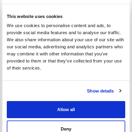
GAME CARD 20 EUR จาก livecards.net ได้ง่ายและรวดเร็ว
This website uses cookies
วิธีใช้งานบน Livecards.net
We use cookies to personalise content and ads, to
provide social media features and to analyse our traffic.
คำปฏิเสธ
ใหม่กับ Livecards.net ใช่ไหม? การซื้อโค้ดดิจิทัลนั้นรวดเร็วและง่าย
We also share information about your use of our site with
มาก:
our social media, advertising and analytics partners who
สินค้าพรีออเดอร์จ
ะถูกจัดส่งก่อนหรือในวันวางจำหน่ายที่
may combine it with other information that you’ve
ระบุไว้ในขณะที่สินค้าในสต็อกจะถูกจัดส่งทันทีเพื่อรอการ
provided to them or that they’ve collected from your use
4.9/5
10
รีวิว
เขียนความคิดเห็น
ตรวจสอบความปลอดภัย.
of their services.
การซื้อที่ถือเป็นการใช้งานเชิงพาณิชย์จะไม่ได้รับการ
Lennart
ยอมรับ.
20-08-2025
คุณกำลังซื้อผลิตภัณฑ์ดิจิทัลเท่านั้น.
5/5
ให้คะแนนเป็นดาว:
Show details
สำหรับข้อมูลเพิ่มเติมโปรดดู
คำถามที่
พบบ่อยของเรา.
หากคุณประสบปัญหาในการสั่งซื้อโปรดแจ้งให้เราทราบ
แจ๋วมาก! เติมเงินเข้าบัญชี LoL ของฉันได้ในไม่กี่วินาที แล้วคว้า
สกินใหม่ที่เล็งไว้ได้เลย ง่ายสุด ๆ ไม่มีอะไรยุ่งยาก
โดยใช้แบบฟอร์ม
ติดต่อเรา
.
Allow all
โค้ดที่ดาวน์โหลดได้เหล่านี้ผลิตโดยผู้พัฒนาเกมดังนั้นจึง
เป็นโค้ดต้นฉบับ.
รหัสเหล่านี้ไม่มีวันหมดอายุ.
Max
17-08-2025
Deny
เนื้อหาที่ดาวน์โหลดได้หรือผลิตภัณฑ์ DLC - คุณต้องมีเกม
ดูคู่มือสั้น ๆ ด้านบน หรือทำตามขั้นตอนด้านล่าง 👇