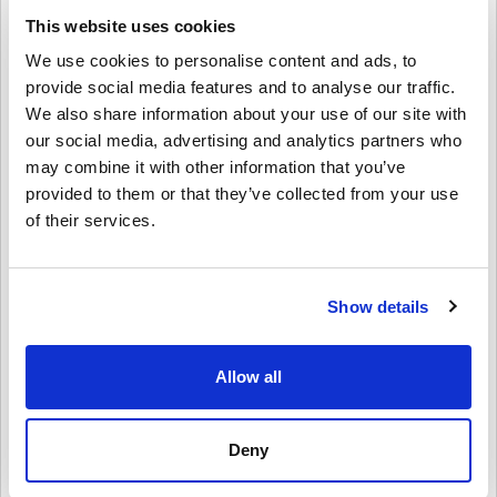
🔹 Skaffa hårdvara & tillbehör – Använd ditt saldo till konsoler,
This website uses cookies
kontroller, headset och mer.
We use cookies to personalise content and ads, to
Perfekt som gåva
provide social media features and to analyse our traffic.
Vill du överraska en vän eller familjemedlem?
We also share information about your use of our site with
our social media, advertising and analytics partners who
Välj bara beloppet, anpassa det med en design och ett meddelande
och skicka Xbox-presentkortet via e-post eller skriv ut det. Det är
may combine it with other information that you’ve
en snabb, flexibel och genomtänkt present—perfekt för
provided to them or that they’ve collected from your use
födelsedagar, högtider eller bara för att.
of their services.
Hur du löser in Xbox-presentkort 30 GBP UK:
1. Logga in på ditt Microsoft/Xbox-konto
Show details
2. Gå till Microsoft Store eller använd din Xbox-konsol
3. Välj “Lös in kod” och ange den 25-siffriga koden
4. Klart! Ditt kontosaldo uppdateras direkt
Allow all
Köp Xbox-presentkort 30 GBP UK idag!
Oavsett om du köper ett nytt spel, förnyar Game Pass eller skaffar
Deny
Xbox-utrustning, har detta presentkort dig täckt. Skaffa din Xbox-
presentkort 30 GBP UK digitala kod nu från Livecards.net och börja
njuta av allt Xbox har att erbjuda!