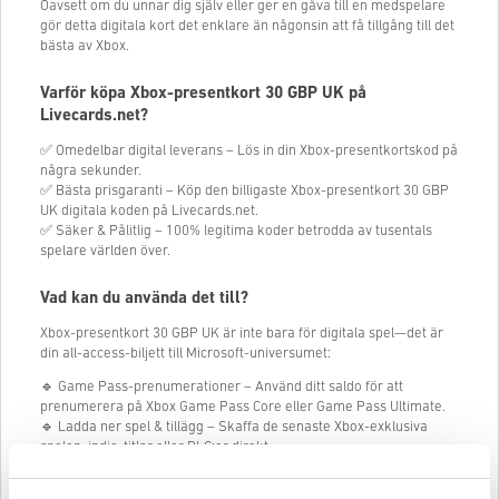
Oavsett om du unnar dig själv eller ger en gåva till en medspelare
gör detta digitala kort det enklare än någonsin att få tillgång till det
bästa av Xbox.
Varför köpa Xbox-presentkort 30 GBP UK på
Livecards.net?
✅ Omedelbar digital leverans – Lös in din Xbox-presentkortskod på
några sekunder.
✅ Bästa prisgaranti – Köp den billigaste Xbox-presentkort 30 GBP
UK digitala koden på Livecards.net.
✅ Säker & Pålitlig – 100% legitima koder betrodda av tusentals
spelare världen över.
Vad kan du använda det till?
Xbox-presentkort 30 GBP UK är inte bara för digitala spel—det är
din all-access-biljett till Microsoft-universumet:
🔹 Game Pass-prenumerationer – Använd ditt saldo för att
prenumerera på Xbox Game Pass Core eller Game Pass Ultimate.
🔹 Ladda ner spel & tillägg – Skaffa de senaste Xbox-exklusiva
spelen, indie-titlar eller DLC:er direkt.
🔹 Köp filmer & TV-serier – Hyr eller köp från ett brett utbud av
storfilmer.