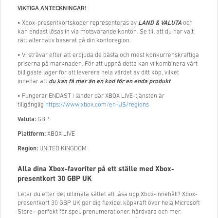
VIKTIGA ANTECKNINGAR!
• Xbox-presentkortskoder representeras av
LAND & VALUTA
och
kan endast lösas in via motsvarande konton. Se till att du har valt
rätt alternativ baserat på din kontoregion.
• Vi strävar efter att erbjuda de bästa och mest konkurrenskraftiga
priserna på marknaden. För att uppnå detta kan vi kombinera vårt
billigaste lager för att leverera hela värdet av ditt köp, vilket
innebär att
du kan få mer än en kod för en enda produkt
.
• Fungerar ENDAST i länder där XBOX LIVE-tjänsten är
tillgänglig
https://www.xbox.com/en-US/regions
Valuta:
GBP
Plattform:
XBOX LIVE
Region:
UNITED KINGDOM
Alla dina Xbox-favoriter på ett ställe med Xbox-
presentkort 30 GBP UK
Letar du efter det ultimata sättet att låsa upp Xbox-innehåll? Xbox-
presentkort 30 GBP UK ger dig flexibel köpkraft över hela Microsoft
Store—perfekt för spel, prenumerationer, hårdvara och mer.