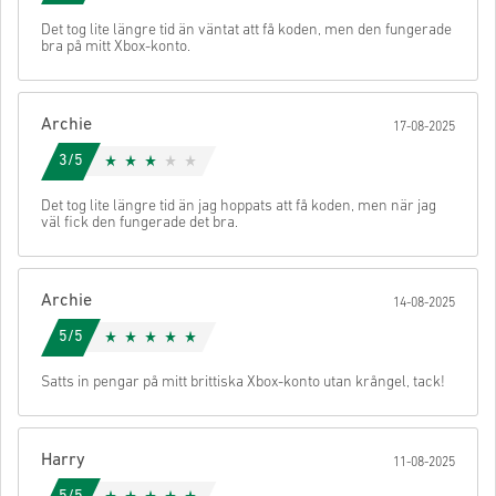
• Ange din e-postadress
Skicka
Avbryt
Det tog lite längre tid än väntat att få koden, men den fungerade
• Välj din betalningsmetod
bra på mitt Xbox-konto.
• Slutför din beställning
När det är klart får du ett mejl med en säker länk för att komma åt
din kod.
Archie
17-08-2025
3/5
Det tog lite längre tid än jag hoppats att få koden, men när jag
väl fick den fungerade det bra.
Archie
14-08-2025
5/5
Satts in pengar på mitt brittiska Xbox-konto utan krångel, tack!
Harry
11-08-2025