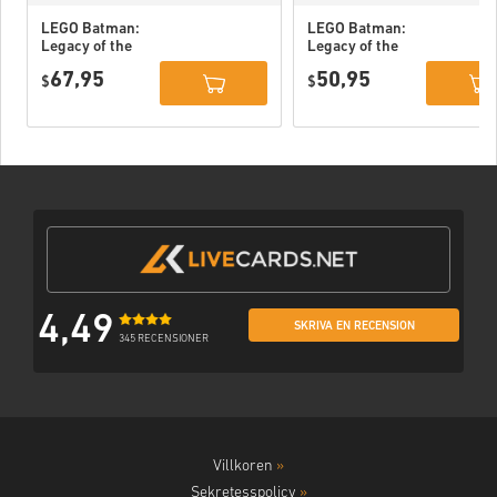
LEGO Batman:
LEGO Batman:
Legacy of the
Legacy of the
Dark Knight
Dark Knight PC
67,95
50,95
Deluxe Edition
$
(STEAM) EU
$
DLC PC (STEAM)
EU
4,49
SKRIVA EN RECENSION
345 RECENSIONER
Villkoren
»
Sekretesspolicy
»