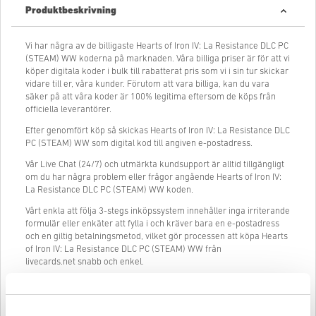
Produktbeskrivning
Vi har några av de billigaste Hearts of Iron IV: La Resistance DLC PC
(STEAM) WW koderna på marknaden. Våra billiga priser är för att vi
köper digitala koder i bulk till rabatterat pris som vi i sin tur skickar
vidare till er, våra kunder. Förutom att vara billiga, kan du vara
säker på att våra koder är 100% legitima eftersom de köps från
officiella leverantörer.
Efter genomfört köp så skickas Hearts of Iron IV: La Resistance DLC
PC (STEAM) WW som digital kod till angiven e-postadress.
Vår Live Chat (24/7) och utmärkta kundsupport är alltid tillgängligt
om du har några problem eller frågor angående Hearts of Iron IV:
La Resistance DLC PC (STEAM) WW koden.
Vårt enkla att följa 3-stegs inköpssystem innehåller inga irriterande
formulär eller enkäter att fylla i och kräver bara en e-postadress
och en giltig betalningsmetod, vilket gör processen att köpa Hearts
of Iron IV: La Resistance DLC PC (STEAM) WW från
livecards.net snabb och enkel.
Så fungerar det på Livecards.net