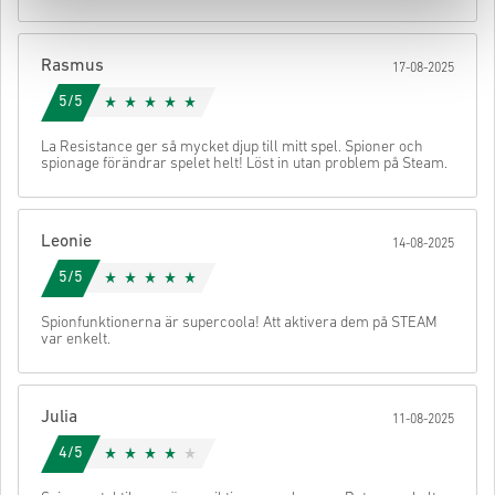
När det är klart får du ett mejl med en säker länk för att komma åt
din kod.
Rasmus
17-08-2025
5/5
La Resistance ger så mycket djup till mitt spel. Spioner och
spionage förändrar spelet helt! Löst in utan problem på Steam.
Leonie
14-08-2025
5/5
Spionfunktionerna är supercoola! Att aktivera dem på STEAM
var enkelt.
Julia
11-08-2025
4/5