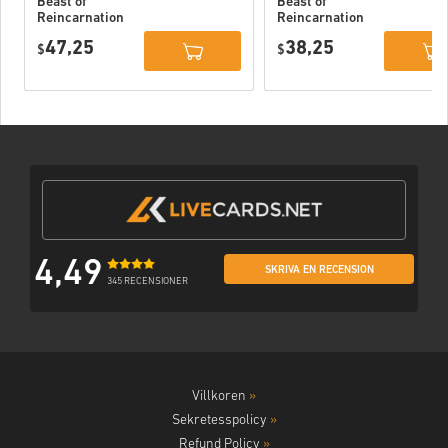
Beast of
Beast of
Reincarnation
Reincarnation
Deluxe Edition
PC (STEAM)
47,25
38,25
PC (STEAM)
$
$
4,49
SKRIVA EN RECENSION
345 RECENSIONER
Villkoren
»
Sekretesspolicy
»
Refund Policy
»