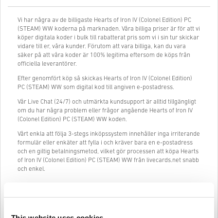
Vi har några av de billigaste Hearts of Iron IV (Colonel Edition) PC
(STEAM) WW koderna på marknaden. Våra billiga priser är för att vi
köper digitala koder i bulk till rabatterat pris som vi i sin tur skickar
vidare till er, våra kunder. Förutom att vara billiga, kan du vara
säker på att våra koder är 100% legitima eftersom de köps från
officiella leverantörer.
Efter genomfört köp så skickas Hearts of Iron IV (Colonel Edition)
PC (STEAM) WW som digital kod till angiven e-postadress.
Vår Live Chat (24/7) och utmärkta kundsupport är alltid tillgängligt
om du har några problem eller frågor angående Hearts of Iron IV
(Colonel Edition) PC (STEAM) WW koden.
Vårt enkla att följa 3-stegs inköpssystem innehåller inga irriterande
formulär eller enkäter att fylla i och kräver bara en e-postadress
och en giltig betalningsmetod, vilket gör processen att köpa Hearts
of Iron IV (Colonel Edition) PC (STEAM) WW från livecards.net snabb
och enkel.
Så fungerar det på Livecards.net
This website uses cookies