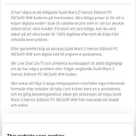
Vi har några av de billigaste Guild Wars 2 (Heroic Edition) PC
(NCSoft) WW koderna på marknaden. Våra billiga priser är för att vi
köper digitala koder i bulk till rabatterat pris som vi i sin tur skickar
vidare till er, våra kunder. Förutom att vara billiga, kan du vara
säker på att våra koder är 100% legitima eftersom de köps från
officiella leverantörer.
Efter genomfört köp så skickas Guild Wars 2 (Heroic Edition) PC
(NCSoft) WW som digital kod till angiven e-postadress.
Vår Live Chat (24/7) och utmärkta kundsupport är alltid tillgängligt
om du har några problem eller frågor angående Guild Wars 2
(Heroic Edition) PC (NCSoft) WW koden.
Vårt enkla att följa 3-stegs inköpssystem innehåller inga irriterande
formulär eller enkäter att fylla i och kräver bara en e-postadress
och en giltig betalningsmetod, vilket gör processen att köpa Guild
Wars 2 (Heroic Edition) PC (NCSoft) WW från livecards.net snabb
och enkel.
Så fungerar det på Livecards.net
This website uses cookies