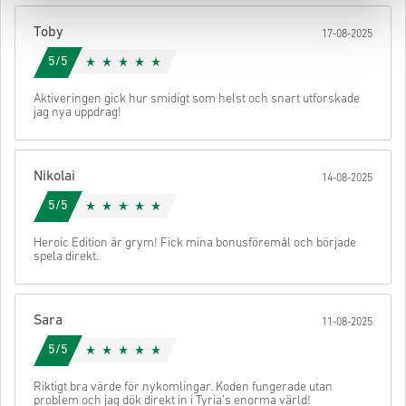
din kod.
Toby
17-08-2025
5/5
Aktiveringen gick hur smidigt som helst och snart utforskade
jag nya uppdrag!
Nikolai
14-08-2025
5/5
Heroic Edition är grym! Fick mina bonusföremål och började
spela direkt.
Sara
11-08-2025
5/5
Riktigt bra värde för nykomlingar. Koden fungerade utan
problem och jag dök direkt in i Tyria’s enorma värld!