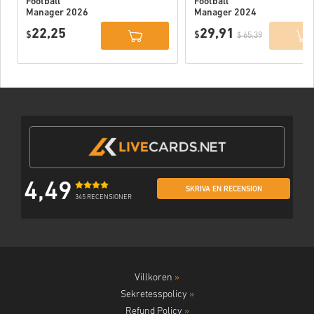
Football
Football
Manager 2026
Manager 2024
PC (Official
PC (Official
22,25
29,91
Website) EU
$
Website) EU
$
$ 65,39
4,49
SKRIVA EN RECENSION
345 RECENSIONER
Villkoren
»
Sekretesspolicy
»
Refund Policy
»