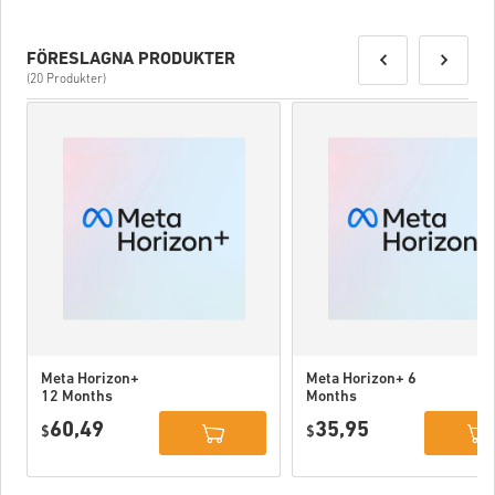
FÖRESLAGNA PRODUKTER
(20 Produkter)
Meta Horizon+
Meta Horizon+ 6
12 Months
Months
Subscription
Subscription
60,49
35,95
USA
$
USA
$