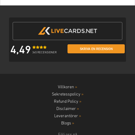
4,49
SKRIVA EN RECENSION
345 RECENSIONER
Villkoren
»
Sekretesspolicy
»
Refund Policy
»
Disclaimer
»
Leverantörer
»
Blogs
»
Följ oss på