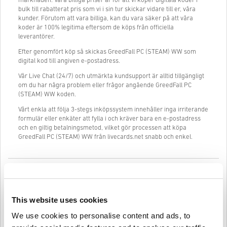
marknaden. Våra billiga priser är för att vi köper digitala koder i
bulk till rabatterat pris som vi i sin tur skickar vidare till er, våra
kunder. Förutom att vara billiga, kan du vara säker på att våra
koder är 100% legitima eftersom de köps från officiella
leverantörer.
Efter genomfört köp så skickas GreedFall PC (STEAM) WW som
digital kod till angiven e-postadress.
Vår Live Chat (24/7) och utmärkta kundsupport är alltid tillgängligt
om du har några problem eller frågor angående GreedFall PC
(STEAM) WW koden.
Vårt enkla att följa 3-stegs inköpssystem innehåller inga irriterande
formulär eller enkäter att fylla i och kräver bara en e-postadress
och en giltig betalningsmetod, vilket gör processen att köpa
GreedFall PC (STEAM) WW från livecards.net snabb och enkel.
Så fungerar det på Livecards.net
Disclaimer
Ny på Livecards.net? Att köpa digitala koder är snabbt och enkelt:
This website uses cookies
We use cookies to personalise content and ads, to
Pre-Order
produkter kommer att levereras före eller på