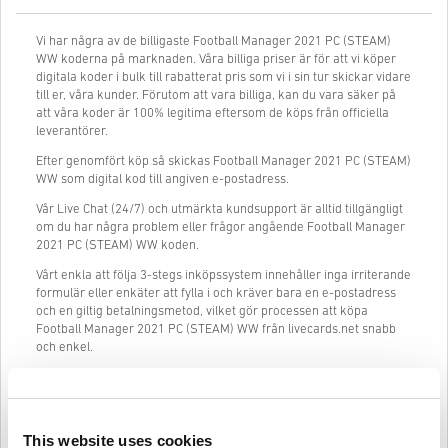
Vi har några av de billigaste Football Manager 2021 PC (STEAM)
WW koderna på marknaden. Våra billiga priser är för att vi köper
digitala koder i bulk till rabatterat pris som vi i sin tur skickar vidare
till er, våra kunder. Förutom att vara billiga, kan du vara säker på
att våra koder är 100% legitima eftersom de köps från officiella
leverantörer.
Efter genomfört köp så skickas Football Manager 2021 PC (STEAM)
WW som digital kod till angiven e-postadress.
Vår Live Chat (24/7) och utmärkta kundsupport är alltid tillgängligt
om du har några problem eller frågor angående Football Manager
2021 PC (STEAM) WW koden.
Vårt enkla att följa 3-stegs inköpssystem innehåller inga irriterande
formulär eller enkäter att fylla i och kräver bara en e-postadress
och en giltig betalningsmetod, vilket gör processen att köpa
Football Manager 2021 PC (STEAM) WW från livecards.net snabb
och enkel.
Så fungerar det på Livecards.net
This website uses cookies