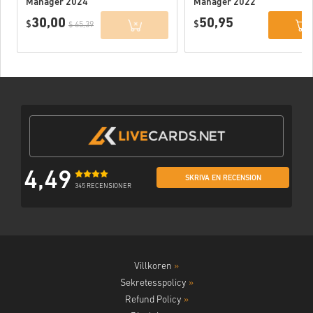
Manager 2024
Manager 2022
PC (Official
PC (STEAM) EU
30,00
50,95
Website) EU
$
$
$ 65,39
4,49
SKRIVA EN RECENSION
345 RECENSIONER
Villkoren
»
Sekretesspolicy
»
Refund Policy
»