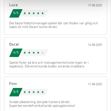
din kod.
Luca
17-08-2025
5/5
Det bästa fotbollsmanagerspelet där ute! Koden var giltig och
lades till mitt Steam-konto direkt.
Oscar
14-08-2025
4/5
Spelet flyter på bra och managementsimuleringen är i
toppklass. Däremot kunde koden anlända snabbare.
Finn
11-08-2025
5/5
Snabb utbetalning, började hantera direkt.
Superberoendeframkallande spelupplevelse!