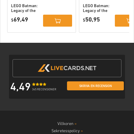
LEGO Batman:
LEGO Batman:
Legacy of the
Legacy of the
Dark Knight
Dark Knight PC
69,49
50,95
Deluxe Edition
$
(STEAM) EU
$
DLC PC (STEAM)
EU
4,49
SKRIVA EN RECENSION
345 RECENSIONER
Villkoren
»
Sekretesspolicy
»