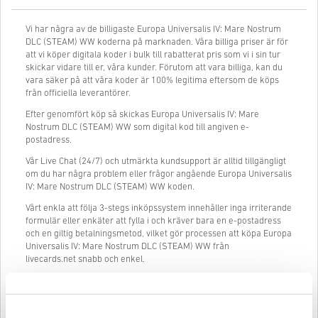
Vi har några av de billigaste Europa Universalis IV: Mare Nostrum
DLC (STEAM) WW koderna på marknaden. Våra billiga priser är för
att vi köper digitala koder i bulk till rabatterat pris som vi i sin tur
skickar vidare till er, våra kunder. Förutom att vara billiga, kan du
vara säker på att våra koder är 100% legitima eftersom de köps
från officiella leverantörer.
Efter genomfört köp så skickas Europa Universalis IV: Mare
Nostrum DLC (STEAM) WW som digital kod till angiven e-
postadress.
Vår Live Chat (24/7) och utmärkta kundsupport är alltid tillgängligt
om du har några problem eller frågor angående Europa Universalis
IV: Mare Nostrum DLC (STEAM) WW koden.
Vårt enkla att följa 3-stegs inköpssystem innehåller inga irriterande
formulär eller enkäter att fylla i och kräver bara en e-postadress
och en giltig betalningsmetod, vilket gör processen att köpa Europa
Universalis IV: Mare Nostrum DLC (STEAM) WW från
livecards.net snabb och enkel.
Så fungerar det på Livecards.net