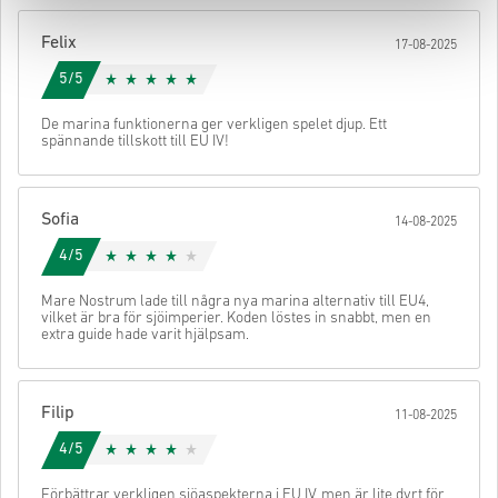
När det är klart får du ett mejl med en säker länk för att komma åt
din kod.
Felix
17-08-2025
5/5
De marina funktionerna ger verkligen spelet djup. Ett
spännande tillskott till EU IV!
Sofia
14-08-2025
4/5
Mare Nostrum lade till några nya marina alternativ till EU4,
vilket är bra för sjöimperier. Koden löstes in snabbt, men en
extra guide hade varit hjälpsam.
Filip
11-08-2025
4/5
Förbättrar verkligen sjöaspekterna i EU IV, men är lite dyrt för