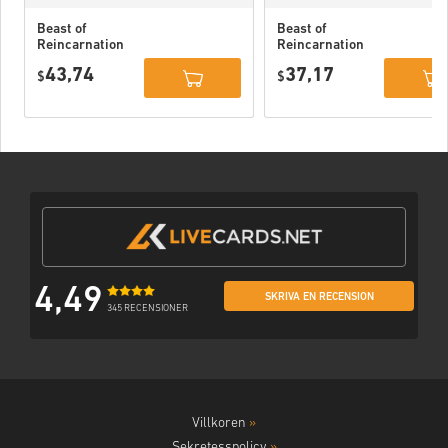
Beast of
Beast of
Reincarnation
Reincarnation
Deluxe Edition
PC (STEAM)
43,74
37,17
PC (STEAM)
$
$
4,49
SKRIVA EN RECENSION
345 RECENSIONER
Villkoren
»
Sekretesspolicy
»