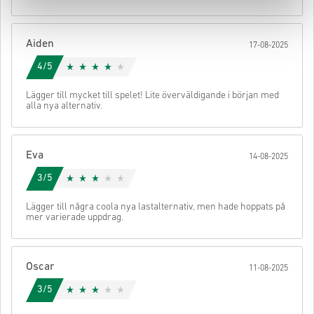
När det är klart får du ett mejl med en säker länk för att komma åt
din kod.
Aiden
17-08-2025
4/5
Lägger till mycket till spelet! Lite överväldigande i början med
alla nya alternativ.
Eva
14-08-2025
3/5
Lägger till några coola nya lastalternativ, men hade hoppats på
mer varierade uppdrag.
Oscar
11-08-2025
3/5