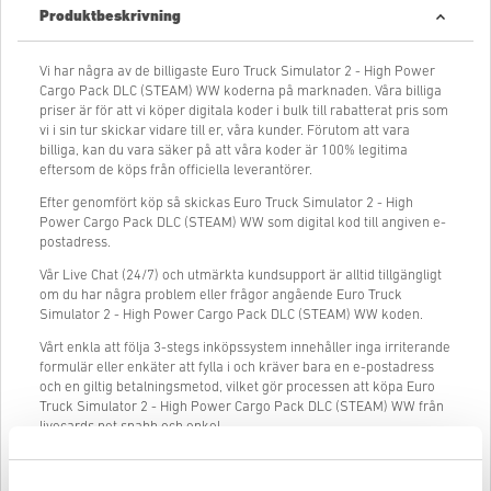
Produktbeskrivning
Vi har några av de billigaste Euro Truck Simulator 2 - High Power
Cargo Pack DLC (STEAM) WW koderna på marknaden. Våra billiga
priser är för att vi köper digitala koder i bulk till rabatterat pris som
vi i sin tur skickar vidare till er, våra kunder. Förutom att vara
billiga, kan du vara säker på att våra koder är 100% legitima
eftersom de köps från officiella leverantörer.
Efter genomfört köp så skickas Euro Truck Simulator 2 - High
Power Cargo Pack DLC (STEAM) WW som digital kod till angiven e-
postadress.
Vår Live Chat (24/7) och utmärkta kundsupport är alltid tillgängligt
om du har några problem eller frågor angående Euro Truck
Simulator 2 - High Power Cargo Pack DLC (STEAM) WW koden.
Vårt enkla att följa 3-stegs inköpssystem innehåller inga irriterande
formulär eller enkäter att fylla i och kräver bara en e-postadress
och en giltig betalningsmetod, vilket gör processen att köpa Euro
Truck Simulator 2 - High Power Cargo Pack DLC (STEAM) WW från
livecards.net snabb och enkel.