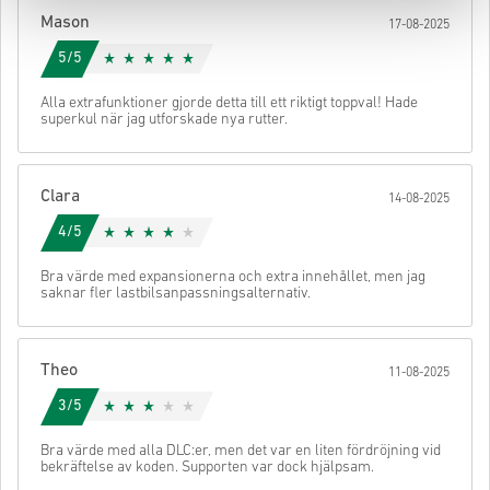
din kod.
Mason
17-08-2025
5/5
Alla extrafunktioner gjorde detta till ett riktigt toppval! Hade
superkul när jag utforskade nya rutter.
Clara
14-08-2025
4/5
Bra värde med expansionerna och extra innehållet, men jag
saknar fler lastbilsanpassningsalternativ.
Theo
11-08-2025
3/5
Bra värde med alla DLC:er, men det var en liten fördröjning vid
bekräftelse av koden. Supporten var dock hjälpsam.