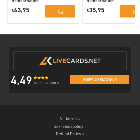
Reincarnation
Reincarnation
Deluxe Edition
PC (STEAM)
43,95
35,95
PC (STEAM)
$
$
4,49
SKRIVA EN RECENSION
345 RECENSIONER
Villkoren
»
Sekretesspolicy
»
Refund Policy
»