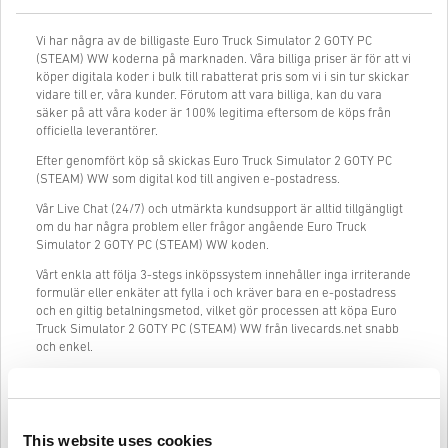
Vi har några av de billigaste Euro Truck Simulator 2 GOTY PC
(STEAM) WW koderna på marknaden. Våra billiga priser är för att vi
köper digitala koder i bulk till rabatterat pris som vi i sin tur skickar
vidare till er, våra kunder. Förutom att vara billiga, kan du vara
säker på att våra koder är 100% legitima eftersom de köps från
officiella leverantörer.
Efter genomfört köp så skickas Euro Truck Simulator 2 GOTY PC
(STEAM) WW som digital kod till angiven e-postadress.
Vår Live Chat (24/7) och utmärkta kundsupport är alltid tillgängligt
om du har några problem eller frågor angående Euro Truck
Simulator 2 GOTY PC (STEAM) WW koden.
Vårt enkla att följa 3-stegs inköpssystem innehåller inga irriterande
formulär eller enkäter att fylla i och kräver bara en e-postadress
och en giltig betalningsmetod, vilket gör processen att köpa Euro
Truck Simulator 2 GOTY PC (STEAM) WW från livecards.net snabb
och enkel.
Så fungerar det på Livecards.net
This website uses cookies