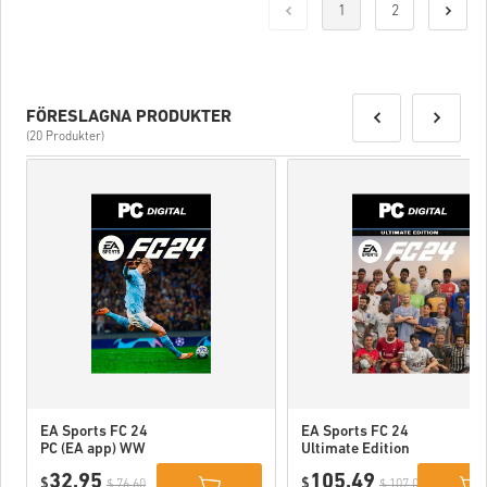
1
2
FÖRESLAGNA PRODUKTER
(20 Produkter)
EA Sports FC 24
EA Sports FC 24
PC (EA app) WW
Ultimate Edition
PC (EA app) WW
32,95
105,49
$
$
$ 76,60
$ 107,00