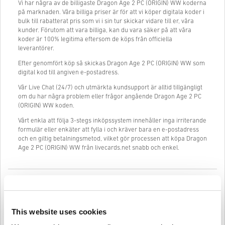
Vi har några av de billigaste Dragon Age 2 PC (ORIGIN) WW koderna
på marknaden. Våra billiga priser är för att vi köper digitala koder i
bulk till rabatterat pris som vi i sin tur skickar vidare till er, våra
kunder. Förutom att vara billiga, kan du vara säker på att våra
koder är 100% legitima eftersom de köps från officiella
leverantörer.
Efter genomfört köp så skickas Dragon Age 2 PC (ORIGIN) WW som
digital kod till angiven e-postadress.
Vår Live Chat (24/7) och utmärkta kundsupport är alltid tillgängligt
om du har några problem eller frågor angående Dragon Age 2 PC
(ORIGIN) WW koden.
Vårt enkla att följa 3-stegs inköpssystem innehåller inga irriterande
formulär eller enkäter att fylla i och kräver bara en e-postadress
och en giltig betalningsmetod, vilket gör processen att köpa Dragon
Age 2 PC (ORIGIN) WW från livecards.net snabb och enkel.
Så fungerar det på Livecards.net
Disclaimer
Ny på Livecards.net? Att köpa digitala koder är snabbt och enkelt:
This website uses cookies