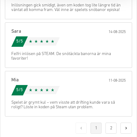
Inlösningen gick smidigt, även om koden tog lite längre tid än
väntat att komma fram. Väl inne är spelets snöbanor episka!
Sara
14-08-2025
5/5
Felfri inlösen på STEAM. De snötäckta banorna är mina
favoriter!
Mia
11-08-2025
5/5
Spelet är grymt kul – vem visste att drifting kunde vara så
roligt? Löste in koden på Steam utan problem.
1
2