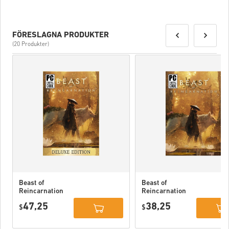
FÖRESLAGNA PRODUKTER
(20 Produkter)
Beast of
Beast of
Reincarnation
Reincarnation
Deluxe Edition
PC (STEAM)
47,25
38,25
PC (STEAM)
$
$