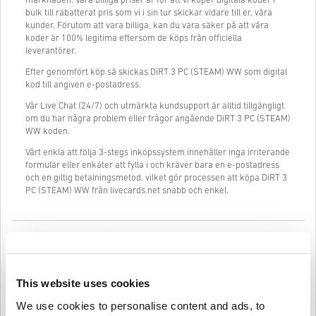
marknaden. Våra billiga priser är för att vi köper digitala koder i
bulk till rabatterat pris som vi i sin tur skickar vidare till er, våra
kunder. Förutom att vara billiga, kan du vara säker på att våra
koder är 100% legitima eftersom de köps från officiella
leverantörer.
Efter genomfört köp så skickas DiRT 3 PC (STEAM) WW som digital
kod till angiven e-postadress.
Vår Live Chat (24/7) och utmärkta kundsupport är alltid tillgängligt
om du har några problem eller frågor angående DiRT 3 PC (STEAM)
WW koden.
Vårt enkla att följa 3-stegs inköpssystem innehåller inga irriterande
formulär eller enkäter att fylla i och kräver bara en e-postadress
och en giltig betalningsmetod, vilket gör processen att köpa DiRT 3
PC (STEAM) WW från livecards.net snabb och enkel.
Så fungerar det på Livecards.net
Disclaimer
Ny på Livecards.net? Att köpa digitala koder är snabbt och enkelt:
This website uses cookies
Pre-Order
produkter kommer att levereras före eller på
We use cookies to personalise content and ads, to