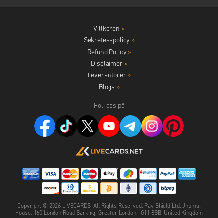
Villkoren
»
Sekretesspolicy
»
Refund Policy
»
Disclaimer
»
Leverantörer
»
Blogs
»
Följ oss på
Copyright ©
2026
LIVECARDS. All Rights Reserved. Pay Shield Ltd. Jhumat
House, 160 London Road Barking, Greater London, IG11 8BB, United Kingdom