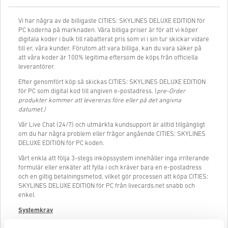
Vi har några av de billigaste CITIES: SKYLINES DELUXE EDITION för
PC koderna på marknaden. Våra billiga priser är för att vi köper
digitala koder i bulk till rabatterat pris som vi i sin tur skickar vidare
till er, våra kunder. Förutom att vara billiga, kan du vara säker på
att våra koder är 100% legitima eftersom de köps från officiella
leverantörer.
Efter genomfört köp så skickas CITIES: SKYLINES DELUXE EDITION
för PC som digital kod till angiven e-postadress. (
pre-Order
produkter kommer att levereras före eller på det angivna
datumet.)
Vår Live Chat (24/7) och utmärkta kundsupport är alltid tillgängligt
om du har några problem eller frågor angående CITIES: SKYLINES
DELUXE EDITION för PC koden.
Vårt enkla att följa 3-stegs inköpssystem innehåller inga irriterande
formulär eller enkäter att fylla i och kräver bara en e-postadress
och en giltig betalningsmetod, vilket gör processen att köpa CITIES:
SKYLINES DELUXE EDITION för PC från livecards.net snabb och
enkel.
Systemkrav
Minimum CITIES: SKYLINES DELUXE EDITION systemkrav för PC