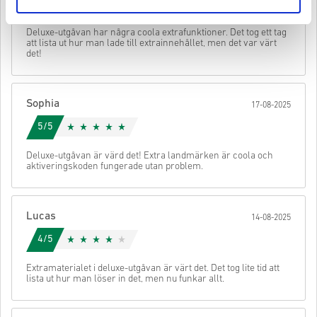
4/5
• Ange din e-postadress
Skicka
Avbryt
• Välj din betalningsmetod
Deluxe-utgåvan har några coola extrafunktioner. Det tog ett tag
• Slutför din beställning
att lista ut hur man lade till extrainnehållet, men det var värt
det!
När det är klart får du ett mejl med en säker länk för att komma åt
din kod.
Sophia
17-08-2025
5/5
Deluxe-utgåvan är värd det! Extra landmärken är coola och
aktiveringskoden fungerade utan problem.
Lucas
14-08-2025
4/5
Extramaterialet i deluxe-utgåvan är värt det. Det tog lite tid att
lista ut hur man löser in det, men nu funkar allt.