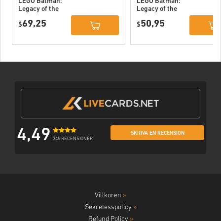
LEGO Batman:
LEGO Batman:
Legacy of the
Legacy of the
Dark Knight
Dark Knight PC
69,25
50,95
Deluxe Edition
$
(STEAM) EU
$
DLC PC (STEAM)
EU
4,49
SKRIVA EN RECENSION
345 RECENSIONER
Villkoren
»
Sekretesspolicy
»
Refund Policy
»