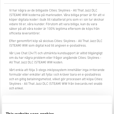
Vi har några av de billigaste Cities: Skylines - All That Jazz DLC
(STEAM) WW koderna på marknaden. Våra billiga priser är för att vi
köper digitala koder i bulk till rabatterat pris som vi i sin tur skickar
vidare till er, våra kunder. Förutom att vara billiga, kan du vara
säker på att våra koder är 100% legitima eftersom de köps från
officiella leverantörer.
Efter genomfört köp så skickas Cities: Skylines - All That Jazz DLC
(STEAM) WW som digital kod till angiven e-postadress.
Vår Live Chat (24/7) och utmärkta kundsupport är alltid tillgängligt
om du har några problem eller frågor angående Cities: Skylines -
All That Jazz DLC (STEAM) WW koden.
Vårt enkla att följa 3-stegs inköpssystem innehåller inga irriterande
formulär eller enkäter att fylla i och kräver bara en e-postadress
och en giltig betalningsmetod, vilket gör processen att köpa Cities:
Skylines - All That Jazz DLC (STEAM) WW från livecards.net snabb
och enkel.
Så fungerar det på Livecards.net
This website uses cookies