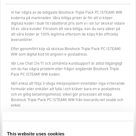
Vi har några av de billigaste Bioshock Triple Pack PC (STEAM) WW
koderna på marknaden. Våra billiga priser är för att vi köper
digitala koder i bulk till rabatterat pris som vi i sin tur skickar vidare
till er, våra kunder. Förutom att vara billiga, kan du vara säker på
att våra koder är 100% legitima eftersom de köps från officiella
leverantörer.
Efter genomfört köp så skickas Bioshock Triple Pack PC (STEAM)
WW som digital kod till angiven e-postadress.
Vår Live Chat (24/7) och utmärkta kundsupport är alltid tillgängligt
om du har några problem eller frågor angående Bioshock Triple
Pack PC (STEAM) WW koden.
Vårt enkla att följa 3-stegs inköpssystem innehåller inga irriterande
formulär eller enkäter att fylla i och kräver bara en e-postadress
och en giltig betalningsmetod, vilket gör processen att köpa
Bioshock Triple Pack PC (STEAM) WW från livecards.net snabb och
enkel.
Så fungerar det på Livecards.net
This website uses cookies