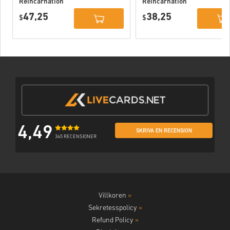
Reincarnation
Reincarnation
Deluxe Edition
PC (STEAM)
47,25
38,25
PC (STEAM)
$
$
4,49
SKRIVA EN RECENSION
345 RECENSIONER
Villkoren
»
Sekretesspolicy
»
Refund Policy
»