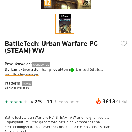
BattleTech: Urban Warfare PC
(STEAM) WW
Produktregion:
WORLDWIDE
United States
Du kan aktivera den här produkten i
Kontrollera begränsningar
Platform:
Steam
Så här aktiverar du
3613
4,2/5
10
Recensioner
Sålda!
BattleTech: Urban Warfare PC (STEAM) WW är en digital kod utan
utgångsdatum. Efter genomförd betalning kommer denna
nedladdningsbara kod levereras direkt till din e-postadress utan
fraktkostnad.