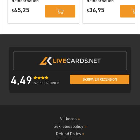
Reincarnation
Reincarnation
Deluxe Edition
PC (STEAM)
45,25
36,95
PC (STEAM)
$
$
4,49
SKRIVA EN RECENSION
345 RECENSIONER
Villkoren
»
Sekretesspolicy
»
Refund Policy
»