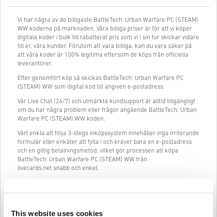
Vi har några av de billigaste BattleTech: Urban Warfare PC (STEAM)
WW koderna på marknaden. Våra billiga priser är för att vi köper
digitala koder i bulk till rabatterat pris som vi i sin tur skickar vidare
till er, våra kunder. Förutom att vara billiga, kan du vara säker på
att våra koder är 100% legitima eftersom de köps från officiella
leverantörer.
Efter genomfört köp så skickas BattleTech: Urban Warfare PC
(STEAM) WW som digital kod till angiven e-postadress.
Vår Live Chat (24/7) och utmärkta kundsupport är alltid tillgängligt
om du har några problem eller frågor angående BattleTech: Urban
Warfare PC (STEAM) WW koden.
Vårt enkla att följa 3-stegs inköpssystem innehåller inga irriterande
formulär eller enkäter att fylla i och kräver bara en e-postadress
och en giltig betalningsmetod, vilket gör processen att köpa
BattleTech: Urban Warfare PC (STEAM) WW från
livecards.net snabb och enkel.
Så fungerar det på Livecards.net
This website uses cookies