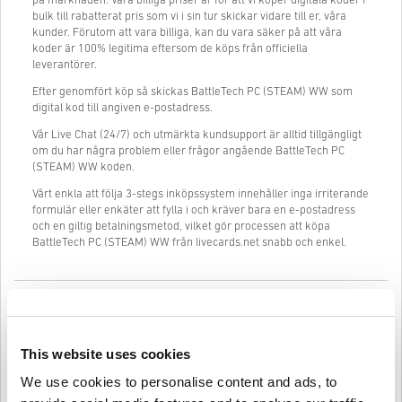
på marknaden. Våra billiga priser är för att vi köper digitala koder i
bulk till rabatterat pris som vi i sin tur skickar vidare till er, våra
kunder. Förutom att vara billiga, kan du vara säker på att våra
koder är 100% legitima eftersom de köps från officiella
leverantörer.
Efter genomfört köp så skickas BattleTech PC (STEAM) WW som
digital kod till angiven e-postadress.
Vår Live Chat (24/7) och utmärkta kundsupport är alltid tillgängligt
om du har några problem eller frågor angående BattleTech PC
(STEAM) WW koden.
Vårt enkla att följa 3-stegs inköpssystem innehåller inga irriterande
formulär eller enkäter att fylla i och kräver bara en e-postadress
och en giltig betalningsmetod, vilket gör processen att köpa
BattleTech PC (STEAM) WW från livecards.net snabb och enkel.
Så fungerar det på Livecards.net
Disclaimer
Ny på Livecards.net? Att köpa digitala koder är snabbt och enkelt:
This website uses cookies
We use cookies to personalise content and ads, to
Pre-Order
produkter kommer att levereras före eller på