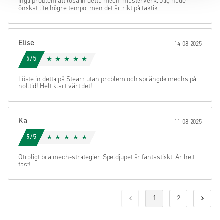
Inga problem att lösa in detta mech-mästerverk. Jag hade
önskat lite högre tempo, men det är rikt på taktik.
Elise
14-08-2025
5/5
Löste in detta på Steam utan problem och sprängde mechs på
nolltid! Helt klart värt det!
Kai
11-08-2025
5/5
Otroligt bra mech-strategier. Speldjupet är fantastiskt. Är helt
fast!
1
2