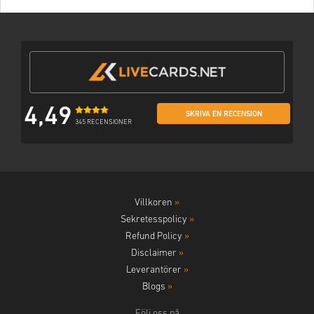
4,49
SKRIVA EN RECENSION
345 RECENSIONER
Villkoren
»
Sekretesspolicy
»
Refund Policy
»
Disclaimer
»
Leverantörer
»
Blogs
»
Följ oss på