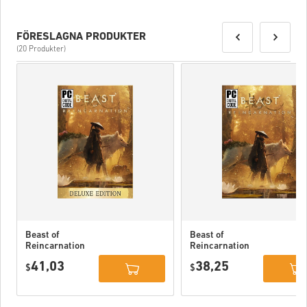
FÖRESLAGNA PRODUKTER
(20 Produkter)
Beast of
Beast of
Reincarnation
Reincarnation
Deluxe Edition
PC (STEAM)
41,03
38,25
PC (STEAM)
$
$