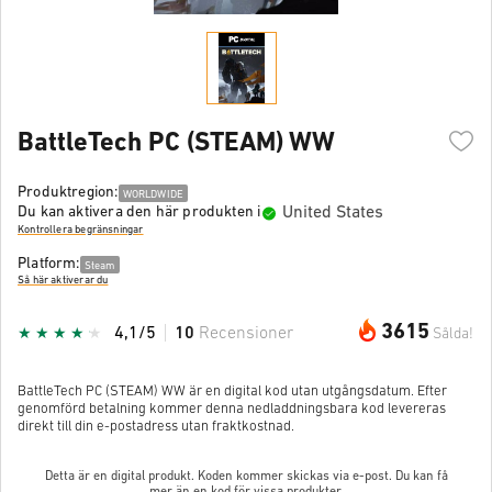
BattleTech PC (STEAM) WW
Produktregion:
WORLDWIDE
United States
Du kan aktivera den här produkten i
Kontrollera begränsningar
Platform:
Steam
Så här aktiverar du
3615
4,1/5
10
Recensioner
Sålda!
BattleTech PC (STEAM) WW är en digital kod utan utgångsdatum. Efter
genomförd betalning kommer denna nedladdningsbara kod levereras
direkt till din e-postadress utan fraktkostnad.
Detta är en digital produkt. Koden kommer skickas via e-post. Du kan få
mer än en kod för vissa produkter.