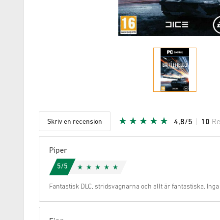
Skriv en recension
4,8/5
10
Re
Given stj
Piper
5/5
Fantastisk DLC, stridsvagnarna och allt är fantastiska. In