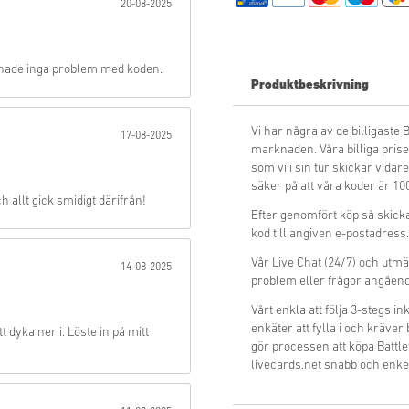
20-08-2025
Skicka
h hade inga problem med koden.
Produktbeskrivning
Vi har några av de billigaste
17-08-2025
marknaden. Våra billiga priser 
som vi i sin tur skickar vidare
säker på att våra koder är 10
h allt gick smidigt därifrån!
Efter genomfört köp så skicka
kod till angiven e-postadress.
Vår Live Chat (24/7) och utmä
14-08-2025
problem eller frågor angåend
Vårt enkla att följa 3-stegs 
enkäter att fylla i och kräver
 dyka ner i. Löste in på mitt
gör processen att köpa Battle
livecards.net snabb och enke