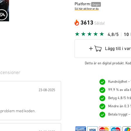
Platform:
Origin
Så här aktiverar du
3613
Sålda!
4,8/5
10
Lägg till i v
Detta är en digital produkt. K
censioner
Kundnöjdhet – V
ärna:
99,9 % av alla
23-08-2025
Betyg 4,8/5 frå
Mindre än 0,3 
ga problem med koden.
Betala tryggt –