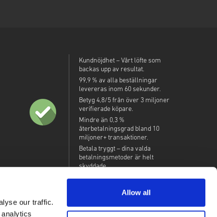
Kundnöjdhet – Vårt löfte som
backas upp av resultat.
99,9 % av alla beställningar
levereras inom 60 sekunder.
Betyg 4,8/5 från över 3 miljoner
verifierade köpare.
Mindre än 0,3 %
återbetalningsgrad bland 10
miljoner+ transaktioner.
Betala tryggt – dina valda
betalningsmetoder är helt
skyddade.
Allow all
yse our traffic.
 analytics