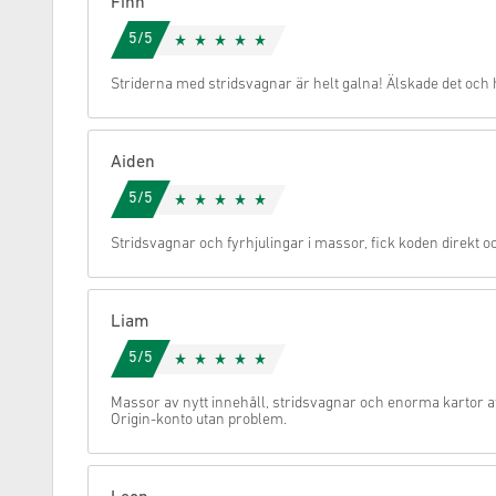
Finn
5/5
Avbryt
Striderna med stridsvagnar är helt galna! Älskade det oc
Aiden
5/5
Stridsvagnar och fyrhjulingar i massor, fick koden direkt oc
Liam
5/5
Massor av nytt innehåll, stridsvagnar och enorma kartor att
Origin-konto utan problem.