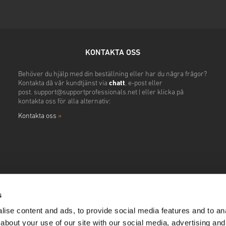
KONTAKTA OSS
Behöver du hjälp med din beställning eller har du några frågor?
Kontakta då vår kundtjänst via
chatt
, e-post eller
post.
support@supportprofessionals.net
|
eller klicka på
kontakta oss för alla alternativ:
Kontakta oss
»
s
ise content and ads, to provide social media features and to anal
about your use of our site with our social media, advertising and