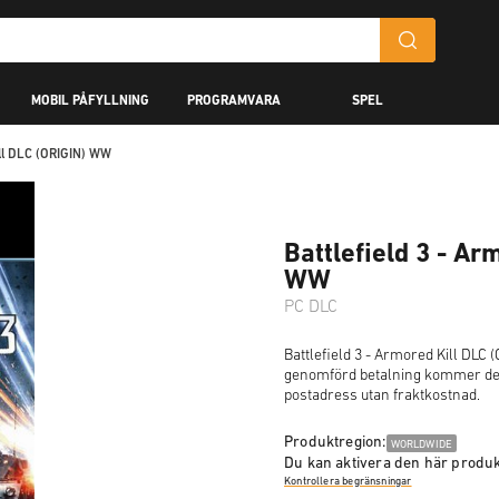
MOBIL PÅFYLLNING
PROGRAMVARA
SPEL
ill DLC (ORIGIN) WW
Battlefield 3 - Ar
WW
PC DLC
Battlefield 3 - Armored Kill DLC 
genomförd betalning kommer denn
postadress utan fraktkostnad.
Produktregion:
WORLDWIDE
Du kan aktivera den här produk
Kontrollera begränsningar