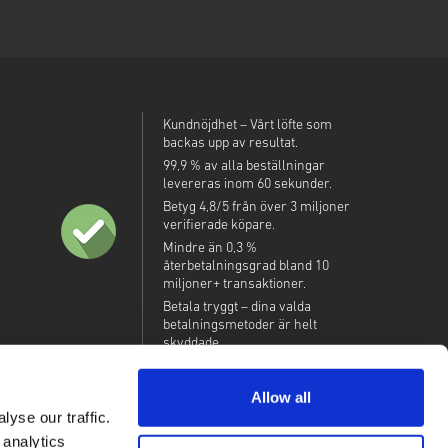
Kundnöjdhet – Vårt löfte som
backas upp av resultat.
99,9 % av alla beställningar
levereras inom 60 sekunder.
Betyg 4,8/5 från över 3 miljoner
verifierade köpare.
Mindre än 0,3 %
återbetalningsgrad bland 10
miljoner+ transaktioner.
Betala tryggt – dina valda
betalningsmetoder är helt
skyddade.
Allow all
yse our traffic.
 analytics