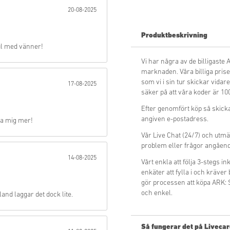
20-08-2025
Skicka
Produktbeskrivning
ul med vänner!
Vi har några av de billigast
marknaden. Våra billiga priser 
som vi i sin tur skickar vidare
17-08-2025
säker på att våra koder är 10
Efter genomfört köp så skick
angiven e-postadress.
ska mig mer!
Vår Live Chat (24/7) och utmä
problem eller frågor angåen
14-08-2025
Vårt enkla att följa 3-stegs 
enkäter att fylla i och kräver
gör processen att köpa ARK: 
och enkel.
land laggar det dock lite.
Så fungerar det på Livecar