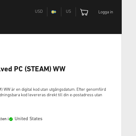
USD
US
Logga in
olved PC (STEAM) WW
) WW är en digital kod utan utgångsdatum. Efter genomförd
ingsbara kod levereras direkt till din e-postadress utan
United States
ten i