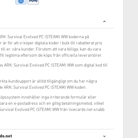
e ARK: Survival Evolved PC (STEAM) WW koderna på
är för att vi köper digitala koder i bulk till rabatterat pris
 till er, våra kunder. Förutom att vara billiga, kan du vara
0% legitima eftersom de köps från officiella leverantörer.
as ARK: Survival Evolved PC (STEAM) WW som digital kod till
rkta kundsupport är alltid tillgängligt om du har några
de ARK: Survival Evolved PC (STEAM) WW koden.
inköpssystem innehåller inga irriterande formulär eller
 bara en e-postadress och en giltig betalningsmetod, vilket
Survival Evolved PC (STEAM) WW från livecards.net snabb
ds.net