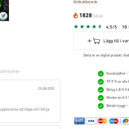
Så här aktiverar du
1828
Sålda!
4,5/5
10
Lägg till i v
Detta är en digital produkt. K
censioner
Kundnöjdhet – V
99,9 % av alla
ärna:
23-08-2025
Betyg 4,8/5 frå
Mindre än 0,3 
Betala tryggt –
 upplevelse att köpa och börja