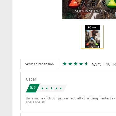
Skriv en recension
4,5/5
10
Re
Given stj
Oscar
5/5
Bara några klick och jag var redo att köra igång. Fantastisk
spela spelet!