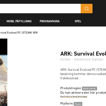
MOBIL PÅFYLLNING
PROGRAMVARA
SPEL
rvival Evolved PC (STEAM) WW
ARK: Survival Ev
Action - Adventure Games
ARK: Survival Evolved PC (STEAM
betalning kommer denna nedladdn
fraktkostnad.
Produktregion:
WORLDWIDE
Du kan aktivera den här produk
Kontrollera begränsningar
Platform:
Steam