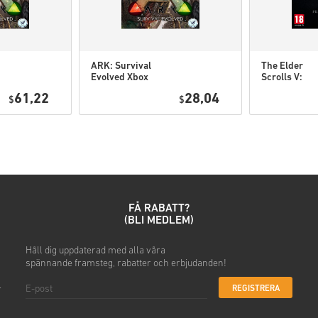
• Välj din produkt
• Ange din e-postadress
• Välj din betalningsmetod
• Slutför din beställning
ARK: Survival
The Elder
Evolved Xbox
Scrolls V:
När det är klart får du ett me
One EU
Skyrim Speci
61,22
28,04
$
$
Edition PC
(STEAM) WW
FÅ RABATT?
(BLI MEDLEM)
h
Håll dig uppdaterad
med alla våra
spännande
framsteg, rabatter och erbjudanden!
REGISTRERA
r