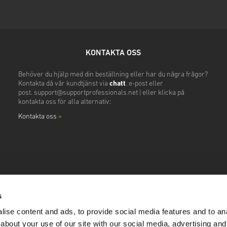
KONTAKTA OSS
Behöver du hjälp med din beställning eller har du några frågor?
Kontakta då vår kundtjänst via
chatt
, e-post eller
post.
support@supportprofessionals.net
|
eller klicka på
kontakta oss för alla alternativ:
Kontakta oss
»
s
ise content and ads, to provide social media features and to anal
about your use of our site with our social media, advertising and