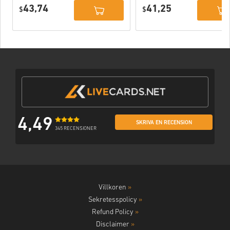
Deluxe Edition
PC (STEAM)
43,74
41,25
PC (STEAM)
$
$
4,49
SKRIVA EN RECENSION
345 RECENSIONER
Villkoren
»
Sekretesspolicy
»
Refund Policy
»
Disclaimer
»