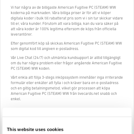
Vi har några av de billigaste American Fugitive PC (STEAM) WW
koderna på marknaden. Våra billiga priser är för att vi köper
digitala koder i bulk till rabatterat pris som vi i sin tur skickar vidare
till er, våra kunder. Förutom att vara billiga, kan du vara säker på
att våra koder är 100% legitima eftersom de köps från officiella
leverantörer.
Efter genomfört köp så skickas American Fugitive PC (STEAM) WW
som digital kod till angiven e-postadress.
Vår Live Chat (24/7) och utmärkta kundsupport är alltid tillgängligt
om du har några problem eller frågor angående American Fugitive
PC (STEAM) WW koden.
Vårt enkla att följa 3-stegs inköpssystem innehåller inga irriterande
formulär eller enkäter att fylla i och kräver bara en e-postadress
och en giltig betalningsmetod, vilket gör processen att köpa
American Fugitive PC (STEAM) WW från livecards.net snabb och
enkel.
Så fungerar det på Livecards.net
This website uses cookies
Disclaimer
Ny på Livecards.net? Att köpa digitala koder är snabbt och enkelt: