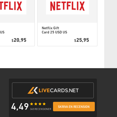
eller följ stegen nedan 👇
Netflix Gift
Netflix 
 US
Card 25 USD US
Card 3
20,95
25,95
$
$
jl med en säker länk för att komma åt din kod.
4,49
SKRIVA EN RECENSION
345 RECENSIONER