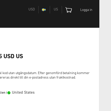
USD
US
Logga in
15 USD US
gital kod utan utgångsdatum. Efter genomförd betalning kommer
eras direkt till din e-postadress utan fraktkostnad.
United States
ten i