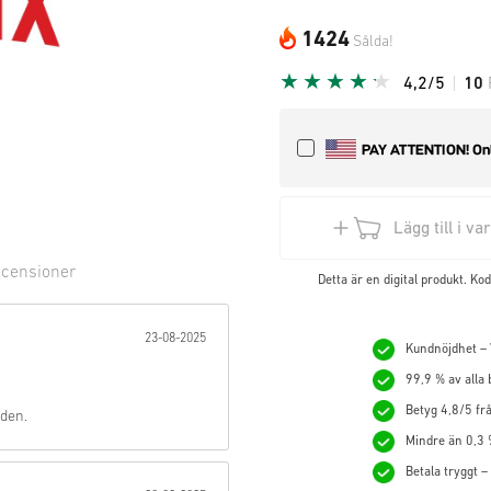
1424
Sålda!
4,2/5
10
Lägg till i v
censioner
Detta är en digital produkt. K
ärna:
23-08-2025
Kundnöjdhet – V
99,9 % av alla
Betyg 4,8/5 frå
 den.
Mindre än 0,3 
Betala tryggt –