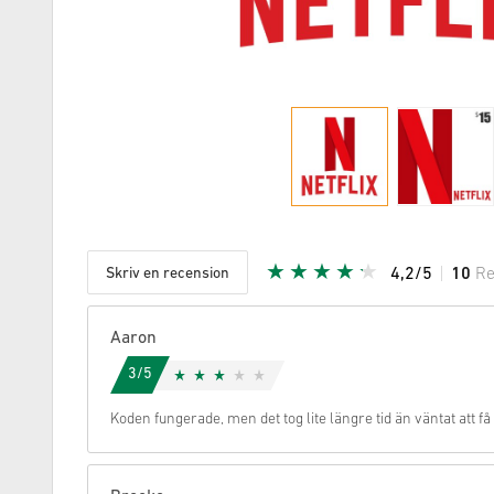
Skriv en recension
4,2/5
10
Re
Given stj
Aaron
3/5
Koden fungerade, men det tog lite längre tid än väntat att få