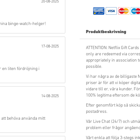
20-08-2025
Skicka
r mina binge-watch-helger!
Produktbeskrivning
17-08-2025
ATTENTION: Netflix Gift Ca
only are redeemed via corres
appropriately in association
possible.
r en liten fördröjning i
Vi har några av de billigaste 
priser är för att vi köper digit
vidare till er, våra kunder. F
100% legitima eftersom de köp
14-08-2025
Efter genomfört köp så skickas
postadress.
n att behöva använda mitt
Vår Live Chat (24/7) och utmä
problem eller frågor angående
Vårt enkla att följa 3-stegs 