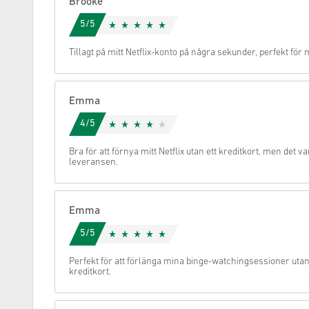
Brooke
5/5
Avbryt
Tillagt på mitt Netflix-konto på några sekunder, perfekt fö
Emma
4/5
Bra för att förnya mitt Netflix utan ett kreditkort, men det va
leveransen.
Emma
5/5
Perfekt för att förlänga mina binge-watchingsessioner uta
kreditkort.