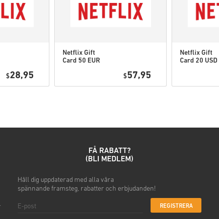
Kolla den snabba guiden ovan 
Netflix Gift
Netflix Gift
Card 50 EUR
Card 20 USD
• Välj din produkt
• Ange din e-postadress
28,95
57,95
$
$
• Välj din betalningsmetod
• Slutför din beställning
När det är klart får du ett me
FÅ RABATT?
(BLI MEDLEM)
h
Håll dig uppdaterad
med alla våra
spännande
framsteg, rabatter och erbjudanden!
REGISTRERA
r