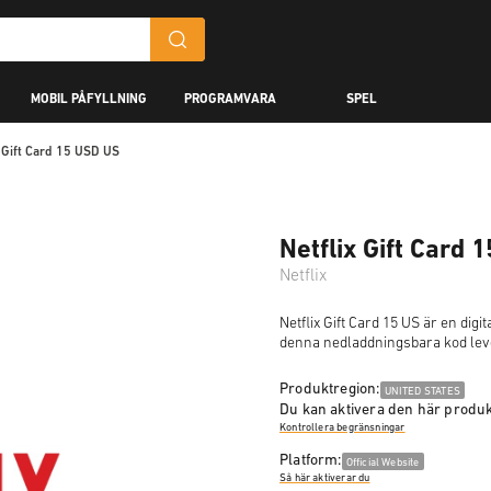
MOBIL PÅFYLLNING
PROGRAMVARA
SPEL
x Gift Card 15 USD US
Netflix Gift Card 
Netflix
Netflix Gift Card 15 US är en di
denna nedladdningsbara kod lever
Produktregion:
UNITED STATES
Du kan aktivera den här produk
Kontrollera begränsningar
Platform:
Official Website
Så här aktiverar du