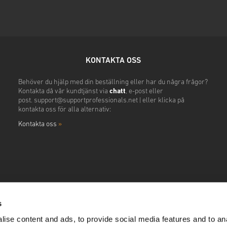
KONTAKTA OSS
Behöver du hjälp med din beställning eller har du några frågor?
Kontakta då vår kundtjänst via
chatt
, e-post eller
post.
support@supportprofessionals.net
|
eller klicka på
kontakta oss för alla alternativ:
Kontakta oss
»
s
ise content and ads, to provide social media features and to anal