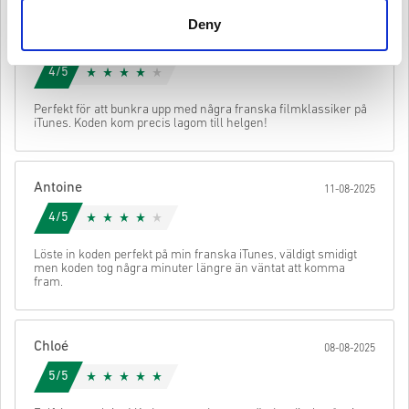
ha det ursprungliga spelet för att kunna spela denna
Deny
expansion.
Kolla den snabba guiden ovan eller följ stegen nedan 👇
Marie
14-08-2025
Du kan få mer än en kod för vissa produkter.
• Välj din produkt
4/5
• Ange din e-postadress
Skicka
Avbryt
• Välj din betalningsmetod
Perfekt för att bunkra upp med några franska filmklassiker på
• Slutför din beställning
iTunes. Koden kom precis lagom till helgen!
När det är klart får du ett mejl med en säker länk för att komma åt
din kod.
Antoine
11-08-2025
4/5
Löste in koden perfekt på min franska iTunes, väldigt smidigt
men koden tog några minuter längre än väntat att komma
fram.
Chloé
08-08-2025
5/5