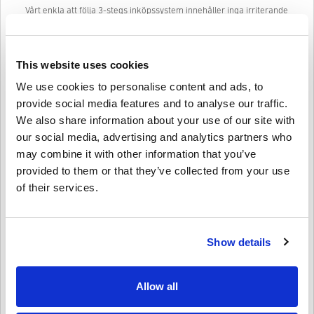
Vårt enkla att följa 3-stegs inköpssystem innehåller inga irriterande
formulär eller enkäter att fylla i och kräver bara en e-postadress
och en giltig betalningsmetod, vilket gör processen att köpa ITUNES
GIFT CARD 50 EUR från livecards.net snabb och enkel.
This website uses cookies
We use cookies to personalise content and ads, to
Så fungerar det på Livecards.net
provide social media features and to analyse our traffic.
We also share information about your use of our site with
Disclaimer
Ny på Livecards.net? Att köpa digitala koder är snabbt och enkelt:
our social media, advertising and analytics partners who
may combine it with other information that you’ve
Pre-Order
produkter kommer att levereras före eller på
provided to them or that they’ve collected from your use
det angivna datumet, medan varorna i lager kommer att
Skriv en recension
4,1/5
10
Recensioner
levereras omedelbart i avvaktan på säkerhetskontroller.
of their services.
Inköp som anses vara kommersiella kommer inte att
godkännas.
Du köper endast en digital kod.
Élodie
17-08-2025
För mer information, kolla in vår
FAQ
.
Show details
Given stjärna:
4/5
Om du upplever problem med ett köp, var vänlig meddela
oss via vårt
kontaktformulär
.
Dessa nedladdningsbara koder produceras av spelets
Ett effektivt sätt att hantera dina medieköp.
Allow all
Inlösningsprocessen var smidig, bara en mindre fördröjning
utvecklare och är därför original.
vid mottagandet av koden.
Dessa koder har inget utgångsdatum.
Nedladdningsbart innehåll eller DLC-produkter - Du måste