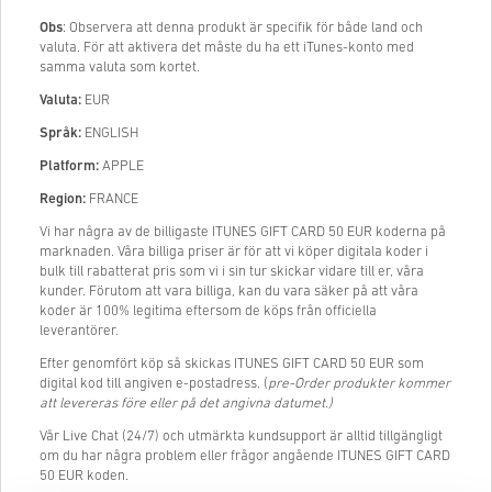
Obs
: Observera att denna produkt är specifik för både land och
valuta. För att aktivera det måste du ha ett iTunes-konto med
samma valuta som kortet.
Valuta:
EUR
Språk:
ENGLISH
Platform:
APPLE
Region:
FRANCE
Vi har några av de billigaste ITUNES GIFT CARD 50 EUR koderna på
marknaden. Våra billiga priser är för att vi köper digitala koder i
bulk till rabatterat pris som vi i sin tur skickar vidare till er, våra
kunder. Förutom att vara billiga, kan du vara säker på att våra
koder är 100% legitima eftersom de köps från officiella
leverantörer.
Efter genomfört köp så skickas ITUNES GIFT CARD 50 EUR som
digital kod till angiven e-postadress. (
pre-Order produkter kommer
att levereras före eller på det angivna datumet.)
Vår Live Chat (24/7) och utmärkta kundsupport är alltid tillgängligt
om du har några problem eller frågor angående ITUNES GIFT CARD
50 EUR koden.