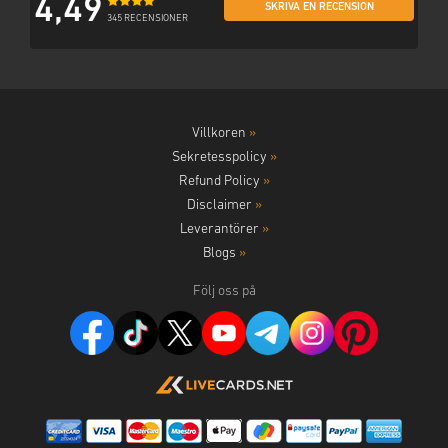
4,49
SKRIVA EN RECENSION
345 RECENSIONER
Villkoren
»
Sekretesspolicy
»
Refund Policy
»
Disclaimer
»
Leverantörer
»
Blogs
»
Följ oss på