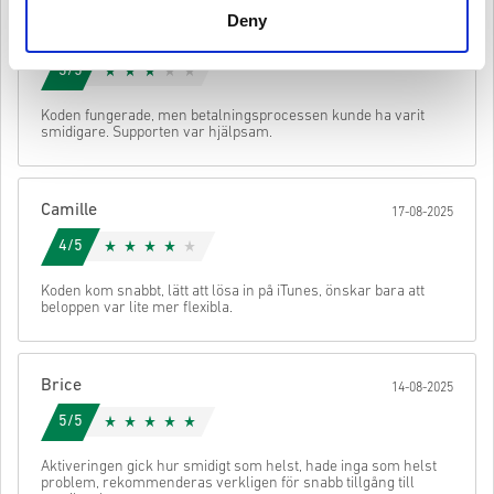
ha det ursprungliga spelet för att kunna spela denna
Deny
Mathilde
expansion.
20-08-2025
Kolla den snabba guiden ovan eller följ stegen nedan 👇
Du kan få mer än en kod för vissa produkter.
3/5
• Välj din produkt
• Ange din e-postadress
Skicka
Avbryt
Koden fungerade, men betalningsprocessen kunde ha varit
• Välj din betalningsmetod
smidigare. Supporten var hjälpsam.
• Slutför din beställning
När det är klart får du ett mejl med en säker länk för att komma åt
din kod.
Camille
17-08-2025
4/5
Koden kom snabbt, lätt att lösa in på iTunes, önskar bara att
beloppen var lite mer flexibla.
Brice
14-08-2025
5/5
Aktiveringen gick hur smidigt som helst, hade inga som helst
problem, rekommenderas verkligen för snabb tillgång till