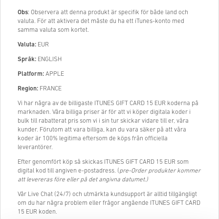
Obs
: Observera att denna produkt är specifik för både land och
valuta. För att aktivera det måste du ha ett iTunes-konto med
samma valuta som kortet.
Valuta:
EUR
Språk:
ENGLISH
Platform:
APPLE
Region:
FRANCE
Vi har några av de billigaste ITUNES GIFT CARD 15 EUR koderna på
marknaden. Våra billiga priser är för att vi köper digitala koder i
bulk till rabatterat pris som vi i sin tur skickar vidare till er, våra
kunder. Förutom att vara billiga, kan du vara säker på att våra
koder är 100% legitima eftersom de köps från officiella
leverantörer.
Efter genomfört köp så skickas ITUNES GIFT CARD 15 EUR som
digital kod till angiven e-postadress. (
pre-Order produkter kommer
att levereras före eller på det angivna datumet.)
Vår Live Chat (24/7) och utmärkta kundsupport är alltid tillgängligt
om du har några problem eller frågor angående ITUNES GIFT CARD
15 EUR koden.