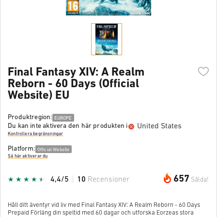
Final Fantasy XIV: A Realm
Reborn - 60 Days (Official
Website) EU
Produktregion:
EUROPE
United States
Du kan inte aktivera den här produkten i
Kontrollera begränsningar
Platform:
Official Website
Så här aktiverar du
657
4,4/5
10
Recensioner
Sålda!
Håll ditt äventyr vid liv med Final Fantasy XIV: A Realm Reborn - 60 Days
Prepaid Förläng din speltid med 60 dagar och utforska Eorzeas stora