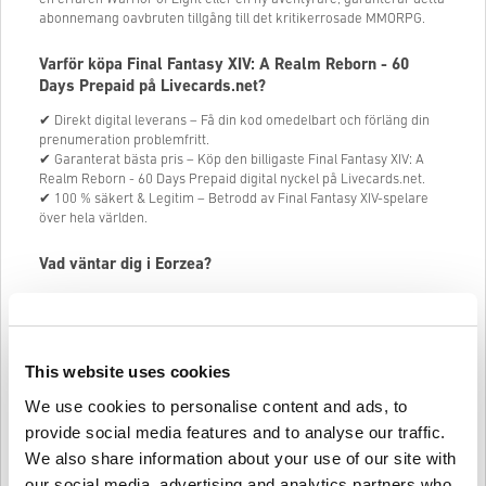
abonnemang oavbruten tillgång till det kritikerrosade MMORPG.
Varför köpa Final Fantasy XIV: A Realm Reborn - 60
Days Prepaid på Livecards.net?
✔ Direkt digital leverans – Få din kod omedelbart och förläng din
prenumeration problemfritt.
✔ Garanterat bästa pris – Köp den billigaste Final Fantasy XIV: A
Realm Reborn - 60 Days Prepaid digital nyckel på Livecards.net.
✔ 100 % säkert & Legitim – Betrodd av Final Fantasy XIV-spelare
över hela världen.
Vad väntar dig i Eorzea?
🔹 Episk berättelse & Expansiv värld – Upplev en ständigt
föränderlig berättelse fylld av äventyr och mystik.
🔹 Uppslukande MMORPG-spel – Gå med tusentals spelare i strider,
fängelsehålor och uppdrag.
This website uses cookies
🔹 Flexibelt klasssystem – Byt mellan 18 unika klasser genom att
helt enkelt byta vapen.
We use cookies to personalise content and ads, to
🔹 Fantastiska bilder & Musik – Njut av hisnande miljöer och ett
provide social media features and to analyse our traffic.
otroligt Final Fantasy-soundtrack.
🔹 Cross-Platform Play – Slå dig ihop med vänner på PC och
We also share information about your use of our site with
PlayStation.
our social media, advertising and analytics partners who