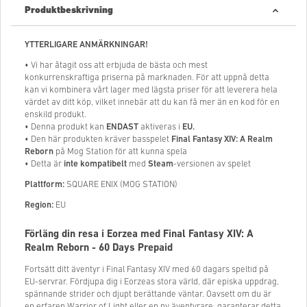
Produktbeskrivning
YTTERLIGARE ANMÄRKNINGAR!
• Vi har åtagit oss att erbjuda de bästa och mest
konkurrenskraftiga priserna på marknaden. För att uppnå detta
kan vi kombinera vårt lager med lägsta priser för att leverera hela
värdet av ditt köp, vilket innebär att du kan få mer än en kod för en
enskild produkt.
• Denna produkt kan
ENDAST
aktiveras i
EU.
• Den här produkten kräver basspelet
Final Fantasy XIV: A Realm
Reborn
på Mog Station för att kunna spela
• Detta är
inte kompatibelt
med
Steam
-versionen av spelet
Plattform:
SQUARE ENIX (MOG STATION)
Region:
EU
Förläng din resa i Eorzea med Final Fantasy XIV: A
Realm Reborn - 60 Days Prepaid
Fortsätt ditt äventyr i Final Fantasy XIV med 60 dagars speltid på
EU-servrar. Fördjupa dig i Eorzeas stora värld, där episka uppdrag,
spännande strider och djupt berättande väntar. Oavsett om du är
en erfaren Warrior of Light eller en ny äventyrare, garanterar detta