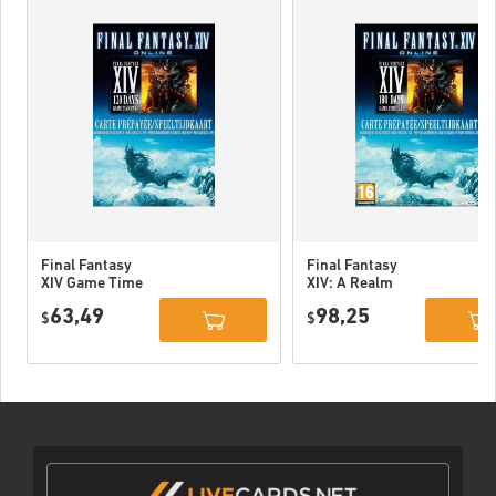
Final Fantasy
Final Fantasy
XIV Game Time
XIV: A Realm
Card - 120 Days
Reborn - 180
63,49
98,25
(S.ENIX) EU
$
Days (Official
$
Website) EU