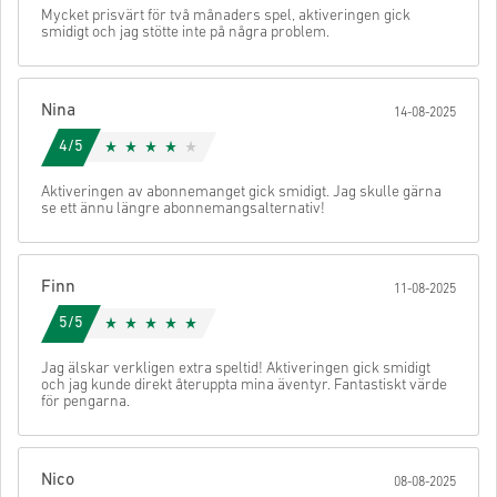
Dessa nedladdningsbara koder produceras av spelets
Mycket prisvärt för två månaders spel, aktiveringen gick
smidigt och jag stötte inte på några problem.
utvecklare och är därför original.
Dessa koder har inget utgångsdatum.
Nedladdningsbart innehåll eller DLC-produkter - Du måste
ha det ursprungliga spelet för att kunna spela denna
Nina
expansion.
14-08-2025
Kolla den snabba guiden ovan eller följ stegen nedan 👇
Du kan få mer än en kod för vissa produkter.
4/5
• Välj din produkt
• Ange din e-postadress
Skicka
Avbryt
Aktiveringen av abonnemanget gick smidigt. Jag skulle gärna
• Välj din betalningsmetod
se ett ännu längre abonnemangsalternativ!
• Slutför din beställning
När det är klart får du ett mejl med en säker länk för att komma åt
din kod.
Finn
11-08-2025
5/5
Jag älskar verkligen extra speltid! Aktiveringen gick smidigt
och jag kunde direkt återuppta mina äventyr. Fantastiskt värde
för pengarna.
Nico
08-08-2025