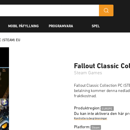
MOBIL PÅFYLLNING
PROGRAMVARA
SPEL
 PC (STEAM) EU
Fallout Classic C
Steam Games
Fallout Classic Collection PC (S
betalning kommer denna nedladdn
fraktkostnad.
Produktregion:
EUROPE
Du kan inte aktivera den här pr
Kontrollera begränsningar
Platform:
Steam