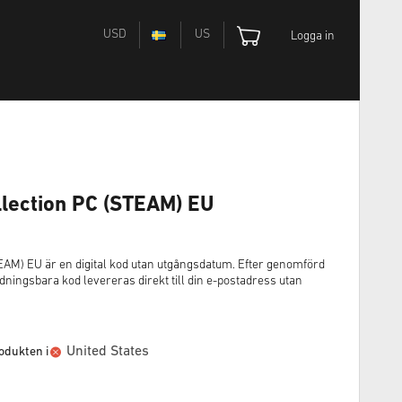
USD
US
Logga in
ollection PC (STEAM) EU
TEAM) EU är en digital kod utan utgångsdatum. Efter genomförd
ingsbara kod levereras direkt till din e-postadress utan
United States
odukten i