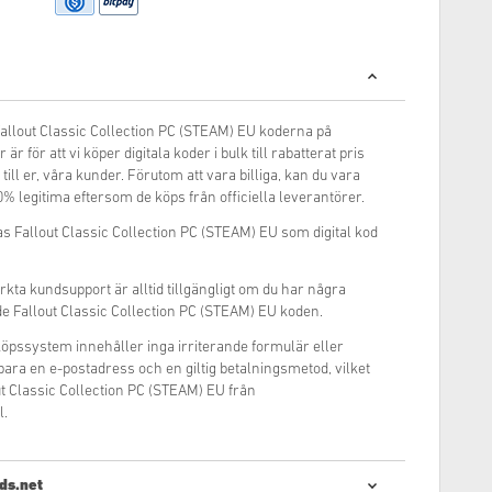
 Fallout Classic Collection PC (STEAM) EU koderna på
är för att vi köper digitala koder i bulk till rabatterat pris
 till er, våra kunder. Förutom att vara billiga, kan du vara
0% legitima eftersom de köps från officiella leverantörer.
s Fallout Classic Collection PC (STEAM) EU som digital kod
rkta kundsupport är alltid tillgängligt om du har några
e Fallout Classic Collection PC (STEAM) EU koden.
inköpssystem innehåller inga irriterande formulär eller
 bara en e-postadress och en giltig betalningsmetod, vilket
ut Classic Collection PC (STEAM) EU från
l.
ds.net