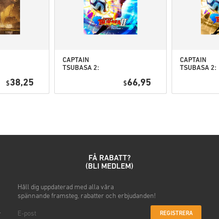
• Välj din produkt
• Ange din e-postadress
• Välj din betalningsmetod
• Slutför din beställning
När det är klart får du ett me
CAPTAIN
CAPTAIN
TSUBASA 2:
TSUBASA 2:
WORLD
WORLD
38,25
66,95
$
FIGHTERS PC
$
FIGHTERS
(STEAM) EU
Deluxe Editi
PC (STEAM) 
FÅ RABATT?
(BLI MEDLEM)
h
Håll dig uppdaterad
med alla våra
spännande
framsteg, rabatter och erbjudanden!
REGISTRERA
r