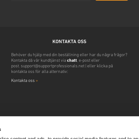
KONTAKTA OSS
Behöver du hjälp med din beställning eller har du några frågor?
Kontakta då vår kundtjänst via
chatt
, e-post eller
post.
support@supportprofessionals.net
|
eller klicka på
kontakta oss för alla alternativ:
Kontakta oss
»
s
ise content and ads, to provide social media features and to anal