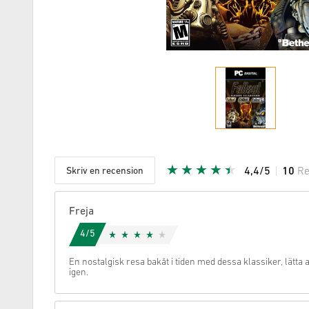
Skriv en recension
4,4/5
10
Re
Given stj
Freja
4/5
En nostalgisk resa bakåt i tiden med dessa klassiker, lätta a
igen.