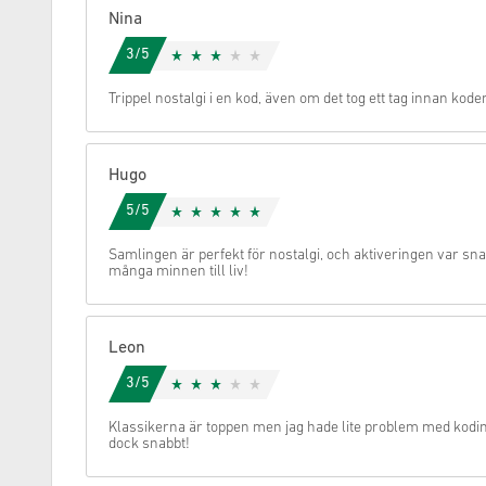
Nina
Avbryt
3/5
Trippel nostalgi i en kod, även om det tog ett tag innan kode
Hugo
5/5
Samlingen är perfekt för nostalgi, och aktiveringen var sn
många minnen till liv!
Leon
3/5
Klassikerna är toppen men jag hade lite problem med kodin
dock snabbt!