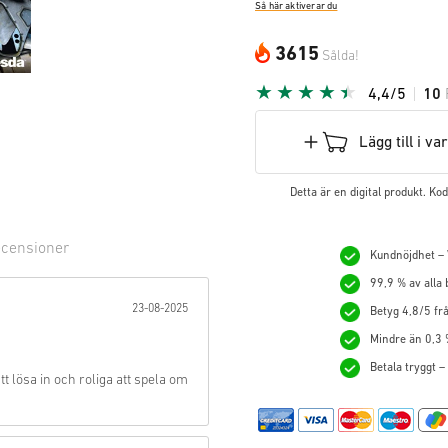
Så här aktiverar du
3615
Sålda!
4,4/5
10
Lägg till i v
Detta är en digital produkt. K
censioner
Kundnöjdhet – V
99,9 % av alla
ärna:
23-08-2025
Betyg 4,8/5 frå
Mindre än 0,3 
Betala tryggt –
tt lösa in och roliga att spela om