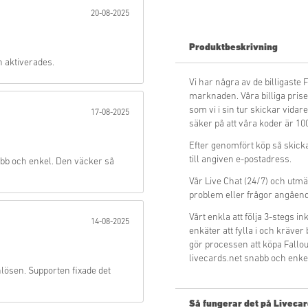
20-08-2025
Skicka
Produktbeskrivning
n aktiverades.
Vi har några av de billigaste
marknaden. Våra billiga priser 
som vi i sin tur skickar vidare
17-08-2025
säker på att våra koder är 10
Efter genomfört köp så skicka
till angiven e-postadress.
abb och enkel. Den väcker så
Vår Live Chat (24/7) och utmä
problem eller frågor angåend
Vårt enkla att följa 3-stegs 
14-08-2025
enkäter att fylla i och kräver
gör processen att köpa Fallo
livecards.net snabb och enke
lösen. Supporten fixade det
Så fungerar det på Livecar