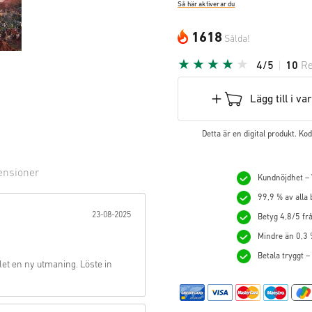
Så här aktiverar du
1618
Sålda!
4/5
10
Re
Lägg till i v
Detta är en digital produkt. K
ensioner
Kundnöjdhet – V
99,9 % av alla
ärna:
23-08-2025
Betyg 4,8/5 frå
Mindre än 0,3 
Betala tryggt –
let en ny utmaning. Löste in