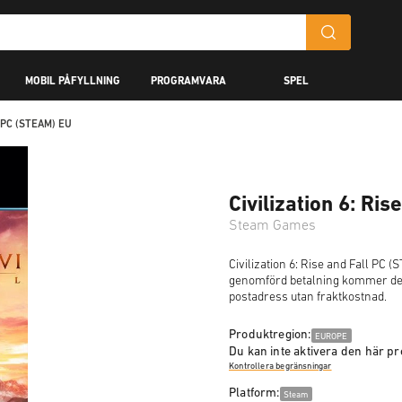
MOBIL PÅFYLLNING
PROGRAMVARA
SPEL
ll PC (STEAM) EU
Civilization 6: Ri
Steam Games
Civilization 6: Rise and Fall PC 
genomförd betalning kommer denn
postadress utan fraktkostnad.
Produktregion:
EUROPE
Du kan inte aktivera den här pr
Kontrollera begränsningar
Platform:
Steam