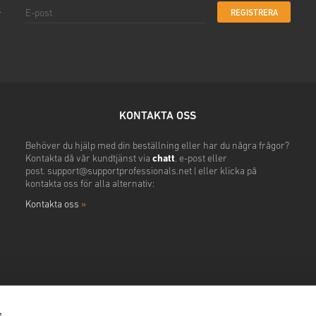
REGISTRERA
r
KONTAKTA OSS
Behöver du hjälp med din beställning eller har du några frågor?
Kontakta då vår kundtjänst via
chatt
, e-post eller
post.
support@supportprofessionals.net
|
eller klicka på
kontakta oss för alla alternativ:
Kontakta oss
»
s