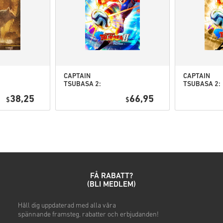
• Välj din produkt
• Ange din e-postadress
• Välj din betalningsmetod
• Slutför din beställning
När det är klart får du ett me
CAPTAIN
CAPTAIN
TSUBASA 2:
TSUBASA 2:
WORLD
WORLD
38,25
66,95
$
FIGHTERS PC
$
FIGHTERS
(STEAM) EU
Deluxe Editi
PC (STEAM) 
FÅ RABATT?
(BLI MEDLEM)
h
Håll dig uppdaterad
med alla våra
spännande
framsteg, rabatter och erbjudanden!