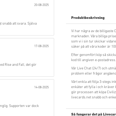
20-08-2025
Skicka
Produktbeskrivning
 snabb att svara. Själva
Vi har några av de billigaste 
marknaden. Våra billiga priser 
som vi i sin tur skickar vidare
17-08-2025
säker på att våra koder är 10
Efter genomfört köp så skicka
kod till angiven e-postadress.
d Rise and Fall, det gör
Vår Live Chat (24/7) och utmä
problem eller frågor angående
Vårt enkla att följa 3-stegs 
enkäter att fylla i och kräver
14-08-2025
gör processen att köpa Civili
livecards.net snabb och enke
nglig. Supporten var dock
Så fungerar det på Livecar