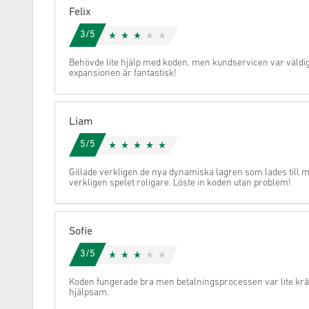
Felix
Avbryt
3/5
Behövde lite hjälp med koden, men kundservicen var väldigt
expansionen är fantastisk!
Liam
5/5
Gillade verkligen de nya dynamiska lagren som lades till me
verkligen spelet roligare. Löste in koden utan problem!
Sofie
3/5
Koden fungerade bra men betalningsprocessen var lite krå
hjälpsam.