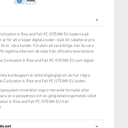
Civilization 6: Rise and Fall PC (STEAM) EU koderna på
är för att vi köper digitala koder i bulk till rabatterat pris
 till er, våra kunder. Förutom att vara billiga, kan du vara
0% legitima eftersom de köps från officiella leverantörer.
s Civilization 6: Rise and Fall PC (STEAM) EU som digital
rkta kundsupport är alltid tillgängligt om du har några
 Civilization 6: Rise and Fall PC (STEAM) EU koden.
inköpssystem innehåller inga irriterande formulär eller
 bara en e-postadress och en giltig betalningsmetod, vilket
zation 6: Rise and Fall PC (STEAM) EU från
l.
ds.net