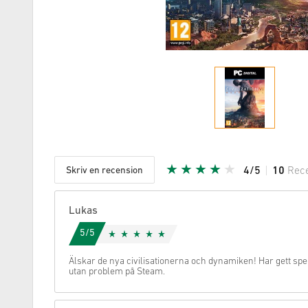
Skriv en recension
4/5
10
Rec
Given stj
Lukas
5/5
Älskar de nya civilisationerna och dynamiken! Har gett spe
utan problem på Steam.