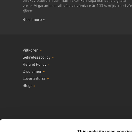
effektiv plattform där människor kan köpa och sälja digitala
varor. Vi garanterar att våra användare är 100 % nöjda med vå
tjänst.
Read more »
Villkoren
»
Sekretesspolicy
»
Refund Policy
»
Disclaimer
»
Leverantörer
»
Blogs
»
This website uses cookie