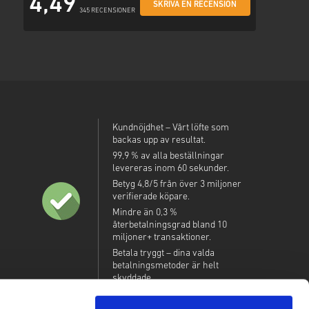
4,49
SKRIVA EN RECENSION
345 RECENSIONER
Kundnöjdhet – Vårt löfte som
backas upp av resultat.
99,9 % av alla beställningar
levereras inom 60 sekunder.
Betyg 4,8/5 från över 3 miljoner
verifierade köpare.
Mindre än 0,3 %
återbetalningsgrad bland 10
miljoner+ transaktioner.
Betala tryggt – dina valda
betalningsmetoder är helt
skyddade.