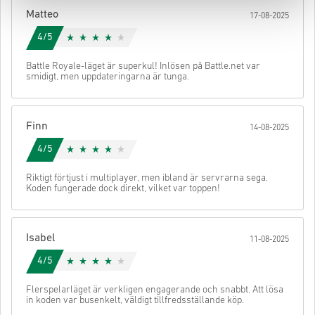
din kod.
Matteo
17-08-2025
4/5
Battle Royale-läget är superkul! Inlösen på Battle.net var
smidigt, men uppdateringarna är tunga.
Finn
14-08-2025
4/5
Riktigt förtjust i multiplayer, men ibland är servrarna sega.
Koden fungerade dock direkt, vilket var toppen!
Isabel
11-08-2025
4/5
Flerspelarläget är verkligen engagerande och snabbt. Att lösa
in koden var busenkelt, väldigt tillfredsställande köp.