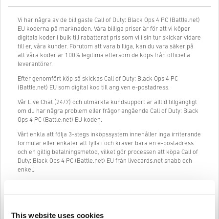
Vi har några av de billigaste Call of Duty: Black Ops 4 PC (Battle.net)
EU koderna på marknaden. Våra billiga priser är för att vi köper
digitala koder i bulk till rabatterat pris som vi i sin tur skickar vidare
till er, våra kunder. Förutom att vara billiga, kan du vara säker på
att våra koder är 100% legitima eftersom de köps från officiella
leverantörer.
Efter genomfört köp så skickas Call of Duty: Black Ops 4 PC
(Battle.net) EU som digital kod till angiven e-postadress.
Vår Live Chat (24/7) och utmärkta kundsupport är alltid tillgängligt
om du har några problem eller frågor angående Call of Duty: Black
Ops 4 PC (Battle.net) EU koden.
Vårt enkla att följa 3-stegs inköpssystem innehåller inga irriterande
formulär eller enkäter att fylla i och kräver bara en e-postadress
och en giltig betalningsmetod, vilket gör processen att köpa Call of
Duty: Black Ops 4 PC (Battle.net) EU från livecards.net snabb och
enkel.
Så fungerar det på Livecards.net
This website uses cookies