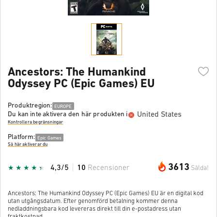
Ancestors: The Humankind
Odyssey PC (Epic Games) EU
Produktregion:
EUROPE
United States
Du kan inte aktivera den här produkten i
Kontrollera begränsningar
Platform:
Epic Games
Så här aktiverar du
3613
4,3/5
10
Recensioner
Sålda!
Ancestors: The Humankind Odyssey PC (Epic Games) EU är en digital kod
utan utgångsdatum. Efter genomförd betalning kommer denna
nedladdningsbara kod levereras direkt till din e-postadress utan
fraktkostnad.