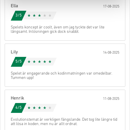
din kod.
Ella
17-08-2025
3/5
Spelets koncept är coolt, även om jag tyckte det var lite
långsamt. Inlösningen gick dock snabbt.
Lily
14-08-2025
5/5
Spelet är engagerande och kodinmatningen var omedelbar.
Tummen upp!
Henrik
11-08-2025
4/5
Evolutionstemat är verkligen fängslande. Det tog lite längre tid
att lösa in koden, men nu är allt ordnat.