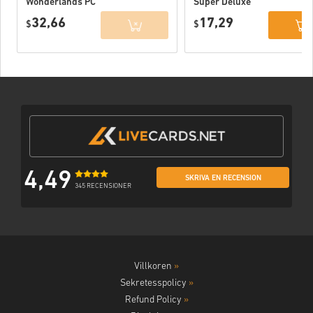
Wonderlands PC
Super Deluxe
Edition PC (Epic
32,66
17,29
$
Games) EU
$
4,49
SKRIVA EN RECENSION
345 RECENSIONER
Villkoren
»
Sekretesspolicy
»
Refund Policy
»