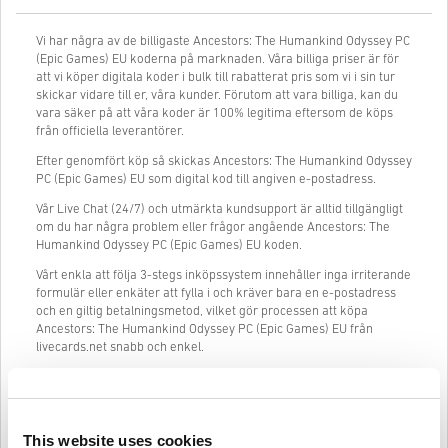
Vi har några av de billigaste Ancestors: The Humankind Odyssey PC
(Epic Games) EU koderna på marknaden. Våra billiga priser är för
att vi köper digitala koder i bulk till rabatterat pris som vi i sin tur
skickar vidare till er, våra kunder. Förutom att vara billiga, kan du
vara säker på att våra koder är 100% legitima eftersom de köps
från officiella leverantörer.
Efter genomfört köp så skickas Ancestors: The Humankind Odyssey
PC (Epic Games) EU som digital kod till angiven e-postadress.
Vår Live Chat (24/7) och utmärkta kundsupport är alltid tillgängligt
om du har några problem eller frågor angående Ancestors: The
Humankind Odyssey PC (Epic Games) EU koden.
Vårt enkla att följa 3-stegs inköpssystem innehåller inga irriterande
formulär eller enkäter att fylla i och kräver bara en e-postadress
och en giltig betalningsmetod, vilket gör processen att köpa
Ancestors: The Humankind Odyssey PC (Epic Games) EU från
livecards.net snabb och enkel.
Så fungerar det på Livecards.net
This website uses cookies