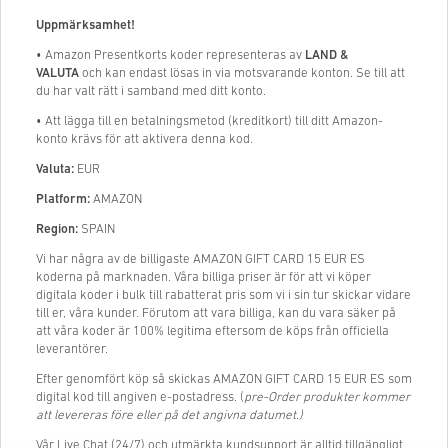
Uppmärksamhet!
• Amazon Presentkorts koder representeras av
LAND &
VALUTA
och kan endast lösas in via motsvarande konton. Se till att
du har valt rätt i samband med ditt konto.
• Att lägga till en betalningsmetod (kreditkort) till ditt Amazon-
konto krävs för att aktivera denna kod.
Valuta:
EUR
Platform:
AMAZON
Region:
SPAIN
Vi har några av de billigaste AMAZON GIFT CARD 15 EUR ES
koderna på marknaden. Våra billiga priser är för att vi köper
digitala koder i bulk till rabatterat pris som vi i sin tur skickar vidare
till er, våra kunder. Förutom att vara billiga, kan du vara säker på
att våra koder är 100% legitima eftersom de köps från officiella
leverantörer.
Efter genomfört köp så skickas AMAZON GIFT CARD 15 EUR ES som
digital kod till angiven e-postadress. (
pre-Order produkter kommer
att levereras före eller på det angivna datumet.)
Vår Live Chat (24/7) och utmärkta kundsupport är alltid tillgängligt