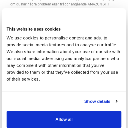
om du har några problem eller frågor angående AMAZON GIFT
CARD 15 EUR ES koden.
Vårt enkla att följa 3-stegs inköpssystem innehåller inga irriterande
formulär eller enkäter att fylla i och kräver bara en e-postadress
This website uses cookies
och en giltig betalningsmetod, vilket gör processen att köpa
AMAZON GIFT CARD 15 EUR ES från livecards.net snabb och enkel.
We use cookies to personalise content and ads, to
provide social media features and to analyse our traffic.
We also share information about your use of our site with
Så fungerar det på Livecards.net
our social media, advertising and analytics partners who
Disclaimer
may combine it with other information that you’ve
Ny på Livecards.net? Att köpa digitala koder är snabbt och enkelt:
provided to them or that they’ve collected from your use
of their services.
Pre-Order
produkter kommer att levereras före eller på
det angivna datumet, medan varorna i lager kommer att
Skriv en recension
3,7/5
10
Recensioner
levereras omedelbart i avvaktan på säkerhetskontroller.
Inköp som anses vara kommersiella kommer inte att
godkännas.
Show details
Du köper endast en digital kod.
Javier
20-08-2025
För mer information, kolla in vår
FAQ
.
Given stjärna:
5/5
Om du upplever problem med ett köp, var vänlig meddela
Allow all
oss via vårt
kontaktformulär
.
Dessa nedladdningsbara koder produceras av spelets
Snabbt och effektivt, jag använde koden utan problem på